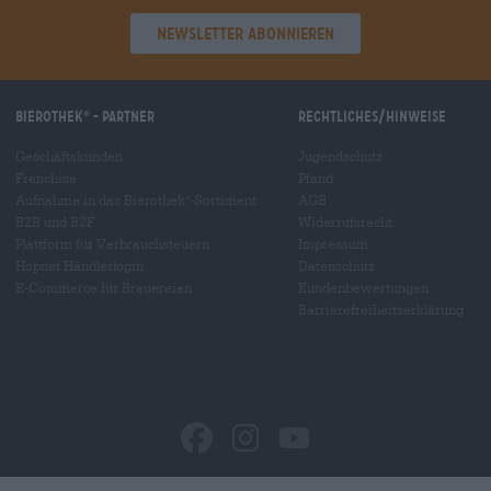
Newsletter abonnieren
Bierothek
- Partner
Rechtliches/Hinweise
®
Geschäftskunden
Jugendschutz
Franchise
Pfand
Aufnahme in das Bierothek
-Sortiment
AGB
®
B2B und B2F
Widerrufsrecht
Plattform für Verbrauchsteuern
Impressum
Hopnet Händlerlogin
Datenschutz
E-Commerce für Brauereien
Kundenbewertungen
Barrierefreiheitserklärung