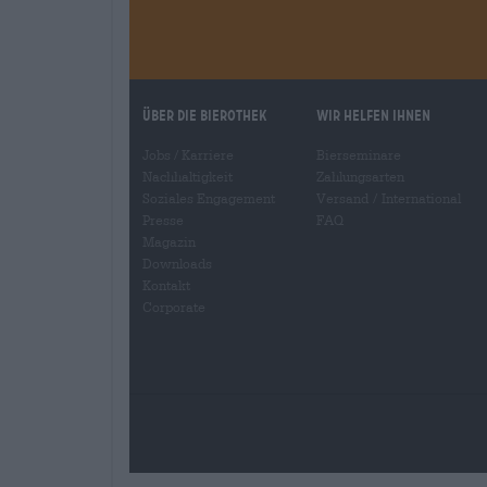
Über die Bierothek
Wir helfen Ihnen
Jobs / Karriere
Bierseminare
Nachhaltigkeit
Zahlungsarten
Soziales Engagement
Versand
/
International
Presse
FAQ
Magazin
Downloads
Kontakt
Corporate