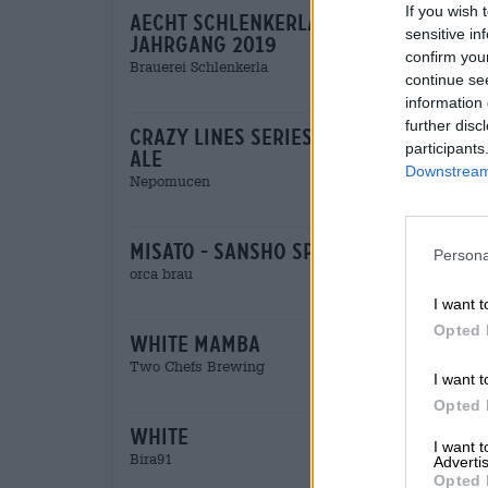
If you wish 
aecht schlenkerla fastenbier
sensitive in
jahrgang 2019
confirm you
Brauerei Schlenkerla
continue se
information 
further disc
crazy lines series white & red - pa
participants
ale
Downstream 
Nepomucen
misato - sansho spiced yuzu white i
Persona
orca brau
I want t
Opted 
white mamba
Two Chefs Brewing
I want t
Opted 
white
I want 
Bira91
Advertis
Opted 