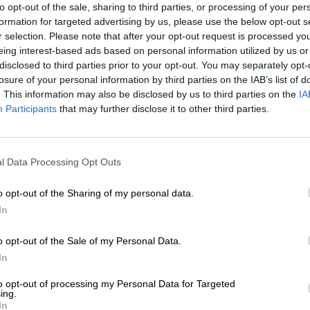
to opt-out of the sale, sharing to third parties, or processing of your per
formation for targeted advertising by us, please use the below opt-out s
€ 7,90
Item-no. 10002054
r selection. Please note that after your opt-out request is processed y
MEHRWEG
0,50 L Flasche - € 15,80 / LTR
eing interest-based ads based on personal information utilized by us or
disclosed to third parties prior to your opt-out. You may separately opt-
losure of your personal information by third parties on the IAB’s list of
le
. This information may also be disclosed by us to third parties on the
IA
€ 6,90
Item-no. 42011002
Participants
that may further disclose it to other third parties.
EINWEG
0,50 L DOSE - € 13,80 / LTR
pa
l Data Processing Opt Outs
€ 4,20
Item-no. 10295143
MEHRWEG
0,33 L Flasche - € 12,73 / LTR
o opt-out of the Sharing of my personal data.
In
€ 2,90
Item-no. 14013010
EINWEG
0,33 L DOSE - € 8,79 / LTR
o opt-out of the Sale of my Personal Data.
In
to opt-out of processing my Personal Data for Targeted
€ 2,90
Item-no. 51002002
ing.
EINWEG
0,33 L Flasche - € 8,79 / LTR
In