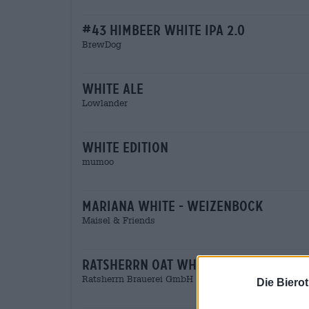
#43 himbeer white ipa 2.0
BrewDog
white ale
Lowlander
white edition
mumoo
mariana white - weizenbock
Maisel & Friends
ratsherrn oat white ipa
Ratsherrn Brauerei GmbH
Die Biero