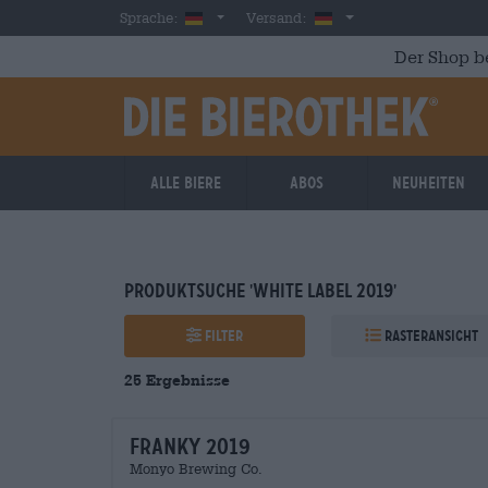
Skip to main content
German
Deutschland
Sprache:
Versand:
Der Shop b
Alle Biere
Abos
Neuheiten
PRODUKTSUCHE 'white label 2019'
Filter
Rasteransicht
25
Ergebnisse
franky 2019
Monyo Brewing Co.