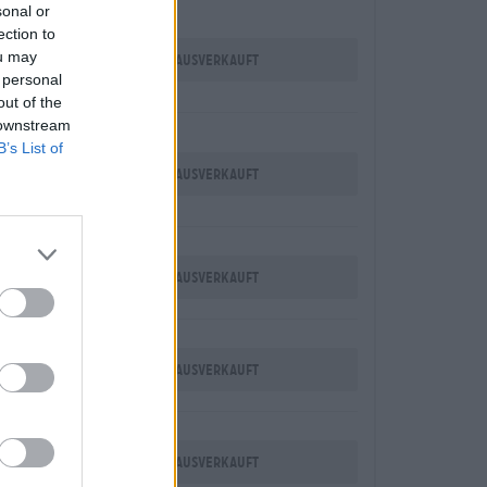
sonal or
ection to
ou may
Ausverkauft
 personal
out of the
 downstream
B’s List of
Ausverkauft
Ausverkauft
Ausverkauft
Ausverkauft