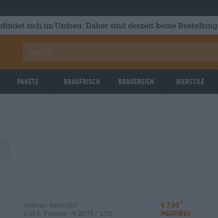
efindet sich im Umbau. Daher sind derzeit keine Bestellung
Pakete
Braufrisch
Brauereien
Bierstile
€ 7,90
Item-no. 64001003
MEHRWEG
0,38 L Flasche - € 20,79 / LTR