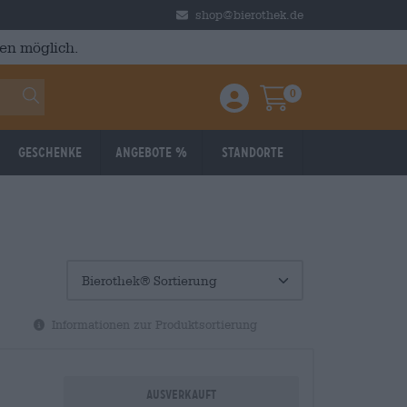
shop@bierothek.de
en möglich.
0
Einloggen / Anmelden
Warenkorb
Geschenke
Angebote %
Standorte
Informationen zur Produktsortierung
Ausverkauft