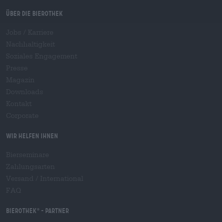
Über die Bierothek
Jobs / Karriere
Nachhaltigkeit
Soziales Engagement
Presse
Magazin
Downloads
Kontakt
Corporate
Wir helfen Ihnen
Bierseminare
Zahlungsarten
Versand
/
International
FAQ
Bierothek
- Partner
®