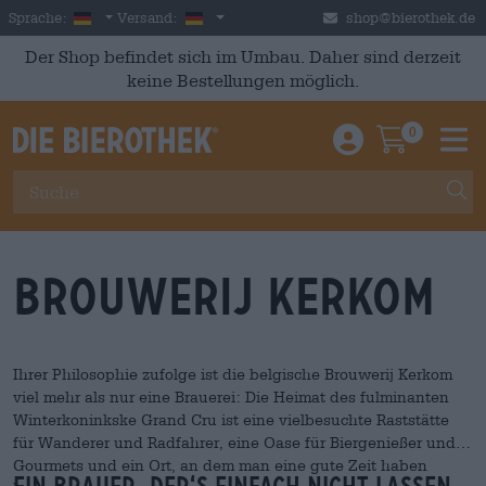
Skip to main content
German
Deutschland
Sprache:
Versand:
shop@bierothek.de
Der Shop befindet sich im Umbau. Daher sind derzeit
keine Bestellungen möglich.
0
Einloggen / An
Warenkor
M
Brouwerij Kerkom
Ihrer Philosophie zufolge ist die belgische Brouwerij Kerkom
viel mehr als nur eine Brauerei: Die Heimat des fulminanten
Winterkoninkske Grand Cru ist eine vielbesuchte Raststätte
für Wanderer und Radfahrer, eine Oase für Biergenießer und
Gourmets und ein Ort, an dem man eine gute Zeit haben