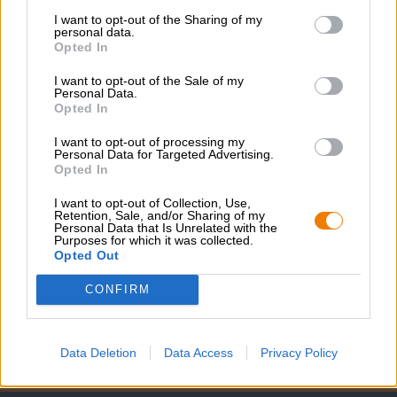
I want to opt-out of the Sharing of my
personal data.
Opted In
Belgische Ales | Holzfassgereifte Biere
winterkoninkske grand cru
I want to opt-out of the Sale of my
Personal Data.
Brouwerij Kerkom
Opted In
€ 14,90
MEHRWEG
I want to opt-out of processing my
0,75 L Flasche - € 19,87 / LTR
Personal Data for Targeted Advertising.
Opted In
Ausverkauft
I want to opt-out of Collection, Use,
Retention, Sale, and/or Sharing of my
Personal Data that Is Unrelated with the
1
Purposes for which it was collected.
Opted Out
CONFIRM
Hop on board!
Data Deletion
Data Access
Privacy Policy
Newsletter abonnieren