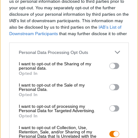
us or personal information disclosed to third parties prior to
Nachhaltigkeit
your opt-out. You may separately opt-out of the further
Soziales Engagement
disclosure of your personal information by third parties on the
Presse
IAB’s list of downstream participants. This information may
Magazin
also be disclosed by us to third parties on the
IAB’s List of
Downloads
Downstream Participants
that may further disclose it to other
third parties.
Kontakt
Corporate
Personal Data Processing Opt Outs
Wir helfen Ihnen
I want to opt-out of the Sharing of my
personal data.
Bierseminare
Opted In
Zahlungsarten
I want to opt-out of the Sale of my
Versand
/
International
Personal Data.
FAQ
Opted In
I want to opt-out of processing my
Bierothek
- Partner
®
Personal Data for Targeted Advertising.
Opted In
Geschäftskunden
Franchise
I want to opt-out of Collection, Use,
Retention, Sale, and/or Sharing of my
Aufnahme in das Bierothek
-Sortiment
®
Personal Data that Is Unrelated with the