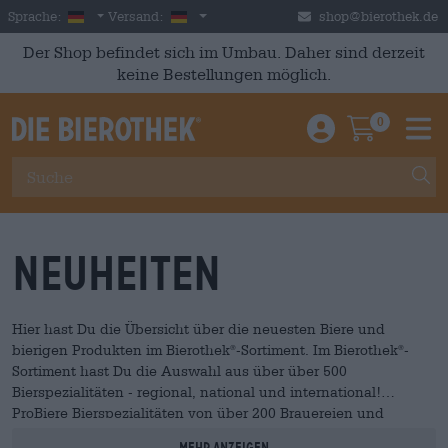
Skip to main content
German
Deutschland
Sprache:
Versand:
shop@bierothek.de
Der Shop befindet sich im Umbau. Daher sind derzeit
keine Bestellungen möglich.
0
Einloggen / An
Warenkor
M
Neuheiten
Hier hast Du die Übersicht über die neuesten Biere und
bierigen Produkten im Bierothek
-Sortiment. Im Bierothek
-
®
®
Sortiment hast Du die Auswahl aus über über 500
Bierspezialitäten - regional, national und international!
ProBiere Bierspezialitäten von über 200 Brauereien und
Handwerksbetrieben.
Mehr anzeigen