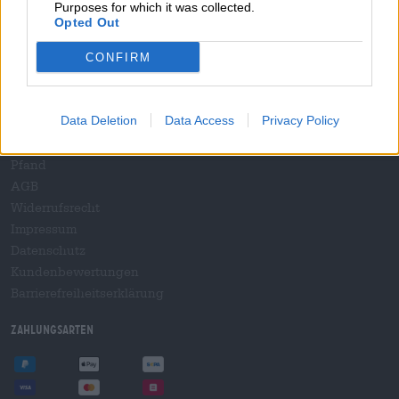
Purposes for which it was collected.
B2B und B2F
Opted Out
Plattform für Verbrauchsteuern
Hopnet Händlerlogin
CONFIRM
E-Commerce für Brauereien
Rechtliches/Hinweise
Data Deletion
Data Access
Privacy Policy
Jugendschutz
Pfand
AGB
Widerrufsrecht
Impressum
Datenschutz
Kundenbewertungen
Barrierefreiheitserklärung
Zahlungsarten