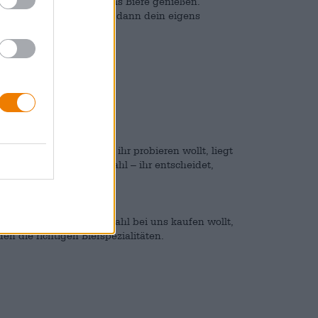
schen Teil darfst du sechs Biere genießen.
chs Wochen kannst du dir dann dein eigens
euch einfach bei uns.
t wird. Wie viel Biere ihr probieren wollt, liegt
menspezifische Bierauswahl – ihr entscheidet,
hek
-Filialen.
®
infach das Bier eurer Wahl bei uns kaufen wollt,
en die richtigen Bierspezialitäten.