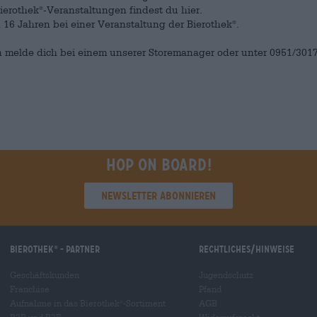
ierothek
-Veranstaltungen findest du hier.
®
 16 Jahren bei einer Veranstaltung der Bierothek
.
®
melde dich bei einem unserer Storemanager oder unter 0951/3017
Hop on board!
Newsletter abonnieren
Bierothek
- Partner
Rechtliches/Hinweise
®
Geschäftskunden
Jugendschutz
Franchise
Pfand
Aufnahme in das Bierothek
-Sortiment
AGB
®