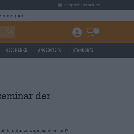
shop@bierothek.de
en möglich.
0
Einloggen / Anmelden
Warenkorb
Geschenke
Angebote %
Standorte
seminar der
el dir dafür zu unpersönlich sind?