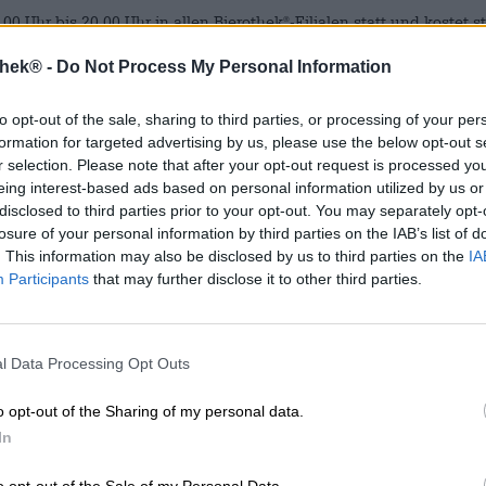
.00 Uhr bis 20.00 Uhr in allen Bierothek
-Filialen statt und kostet
®
en wir dich darum entweder in unserem Bierothek
-Onlineshop oder
®
thek® -
Do Not Process My Personal Information
formationen über die Biergeschichte geliefert. Ebenso bekommst 
en verwendet werden. Doch neben der ganzen Theorie soll die Pra
to opt-out of the sale, sharing to third parties, or processing of your per
zialbieren, wodurch die vorherige Schulung genussorientierter Ge
formation for targeted advertising by us, please use the below opt-out s
cht.
r selection. Please note that after your opt-out request is processed y
eing interest-based ads based on personal information utilized by us or
rivate Gruppe ein Bierothek
Bierseminar bei uns buchen – Meldet e
®
disclosed to third parties prior to your opt-out. You may separately opt-
 findest du unter www.bierothek.de/veranstaltungen
losure of your personal information by third parties on the IAB’s list of
. This information may also be disclosed by us to third parties on the
IA
Participants
that may further disclose it to other third parties.
ine spezielle Themenverkostung an, bei dem du detailliert etwas
e und Bier, Whiskeybiere, Bockbiere, uvm. an. Hierbei vermitteln wi
ene Bier verkosten darfst.
rivate Gruppe eine Bierothek
Bierverkostung bei uns buchen – Mel
®
l Data Processing Opt Outs
r
o opt-out of the Sharing of my personal data.
In
z besonderes Erlebnis freuen. Dein Tag wird sich in einer Brauere