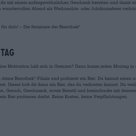
eude mit einem außergewöhnlichen Geschenk bereiten und damit e
en wundervollen Abend als Weihnachts- oder Jubiläumsfeier verbr
 für dich! – Die Seminare der Bierothek
®
tag
eine Motivation hält sich in Grenzen? Dann komm jeden Montag in e
 deine Bierothek
-Filiale und probierst ein Bier. Du kannst einen
®
. Dieser holt dir dann ein Bier, das du verkosten kannst. Du weißt
on, Geruch, Geschmack, sowie Bierstil und beeindrucke mit deine
ein Bier probieren darfst. Keine Kosten, keine Verpflichtungen.