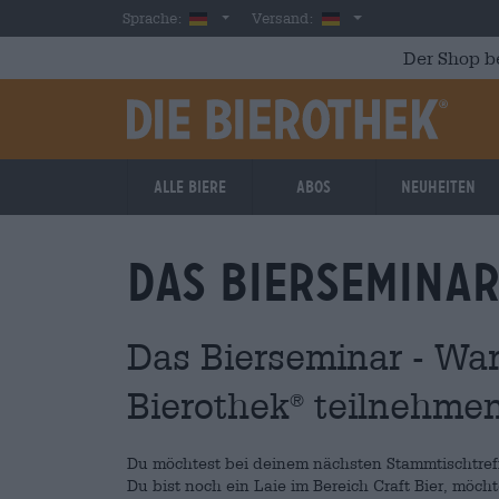
Skip to main content
German
Deutschland
Sprache:
Versand:
Der Shop b
Alle Biere
Abos
Neuheiten
Das Biersemina
Das Bierseminar - War
Bierothek
teilnehme
®
Du möchtest bei deinem nächsten Stammtischtreff
Du bist noch ein Laie im Bereich Craft Bier, möc