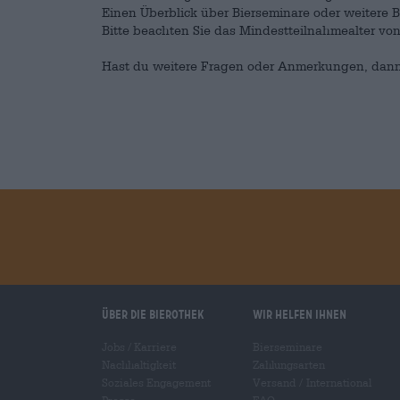
Einen Überblick über Bierseminare oder weitere B
Bitte beachten Sie das Mindestteilnahmealter von
Hast du weitere Fragen oder Anmerkungen, dann 
Über die Bierothek
Wir helfen Ihnen
Jobs / Karriere
Bierseminare
Nachhaltigkeit
Zahlungsarten
Soziales Engagement
Versand
/
International