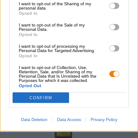
I want to opt-out of the Sharing of my
Belgische Ales
personal data.
double ambrée
Opted In
Grimbergen
I want to opt-out of the Sale of my
€ 9,90
Personal Data.
MEHRWEG
Opted In
0,75 L Flasche - € 13,20 / LTR
I want to opt-out of processing my
Ausverkauft
Personal Data for Targeted Advertising.
Opted In
I want to opt-out of Collection, Use,
Retention, Sale, and/or Sharing of my
Personal Data that Is Unrelated with the
Purposes for which it was collected.
Opted Out
CONFIRM
Data Deletion
Data Access
Privacy Policy