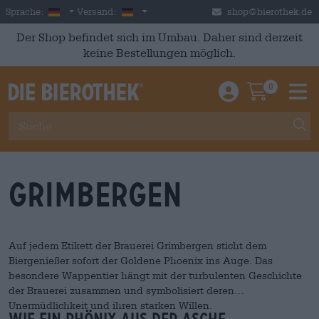
Skip to main content
German
Deutschland
Sprache:
Versand:
shop@bierothek.de
Der Shop befindet sich im Umbau. Daher sind derzeit
keine Bestellungen möglich.
0
Einloggen / An
Warenkor
M
Grimbergen
Auf jedem Etikett der Brauerei Grimbergen sticht dem
Biergenießer sofort der Goldene Phoenix ins Auge. Das
besondere Wappentier hängt mit der turbulenten Geschichte
der Brauerei zusammen und symbolisiert deren
Unermüdlichkeit und ihren starken Willen.