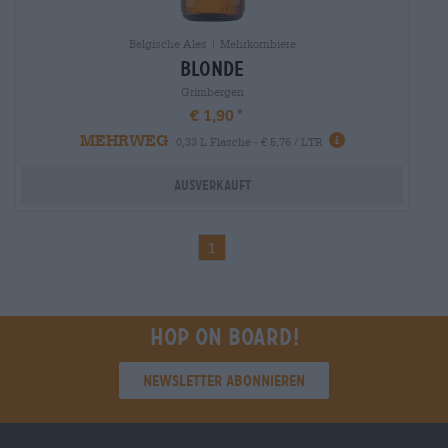
Belgische Ales | Mehrkornbiere
blonde
Grimbergen
€ 1,90
MEHRWEG
0,33 L Flasche - € 5,76 / LTR
Ausverkauft
1
Hop on board!
Newsletter abonnieren