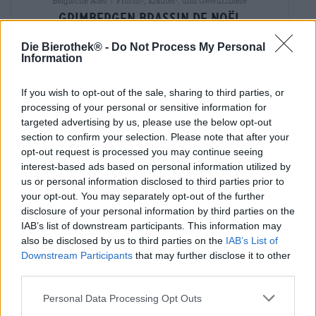
Belgische Ales | Frucht-, Kräuter-, und Gewürzbiere
grimbergen brassin de noël
Grimbergen
Die Bierothek® -
Do Not Process My Personal
€ 7,90
Information
MEHRWEG
0,75 L Flasche - € 10,53 / LTR
If you wish to opt-out of the sale, sharing to third parties, or
Ausverkauft
processing of your personal or sensitive information for
targeted advertising by us, please use the below opt-out
section to confirm your selection. Please note that after your
opt-out request is processed you may continue seeing
interest-based ads based on personal information utilized by
us or personal information disclosed to third parties prior to
your opt-out. You may separately opt-out of the further
disclosure of your personal information by third parties on the
IAB’s list of downstream participants. This information may
also be disclosed by us to third parties on the
IAB’s List of
Downstream Participants
that may further disclose it to other
third parties.
Personal Data Processing Opt Outs