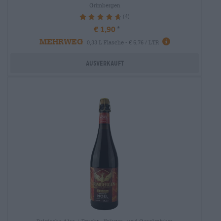
Grimbergen
(4)
95%
€ 1,90
MEHRWEG
0,33 L Flasche - € 5,76 / LTR
Ausverkauft