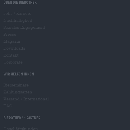
Über die Bierothek
Jobs / Karriere
Nachhaltigkeit
Soziales Engagement
Presse
Magazin
Downloads
Kontakt
Corporate
Wir helfen Ihnen
Bierseminare
Zahlungsarten
Versand
/
International
FAQ
Bierothek
- Partner
®
Geschäftskunden