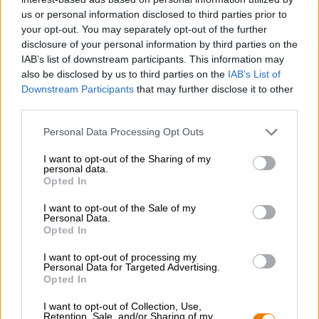
Grüner Anarchist
us or personal information disclosed to third parties prior to
(1)
100%
your opt-out. You may separately opt-out of the further
€ 4,90
disclosure of your personal information by third parties on the
MEHRWEG
0,33 L Flasche - € 14,85 / LTR
IAB’s list of downstream participants. This information may
also be disclosed by us to third parties on the
IAB’s List of
Ausverkauft
Downstream Participants
that may further disclose it to other
third parties.
Personal Data Processing Opt Outs
I want to opt-out of the Sharing of my
personal data.
Opted In
I want to opt-out of the Sale of my
Personal Data.
Opted In
I want to opt-out of processing my
Personal Data for Targeted Advertising.
Opted In
I want to opt-out of Collection, Use,
UK/US Ales
Retention, Sale, and/or Sharing of my