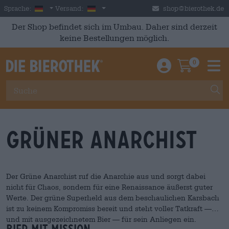
Skip to main content
German
Deutschland
Sprache:
Versand:
shop@bierothek.de
Der Shop befindet sich im Umbau. Daher sind derzeit
keine Bestellungen möglich.
0
Einloggen / An
Warenkor
M
Grüner Anarchist
Der Grüne Anarchist ruf die Anarchie aus und sorgt dabei
nicht für Chaos, sondern für eine Renaissance äußerst guter
Werte. Der grüne Superheld aus dem beschaulichen Karsbach
ist zu keinem Kompromiss bereit und steht voller Tatkraft —
und mit ausgezeichnetem Bier — für sein Anliegen ein.