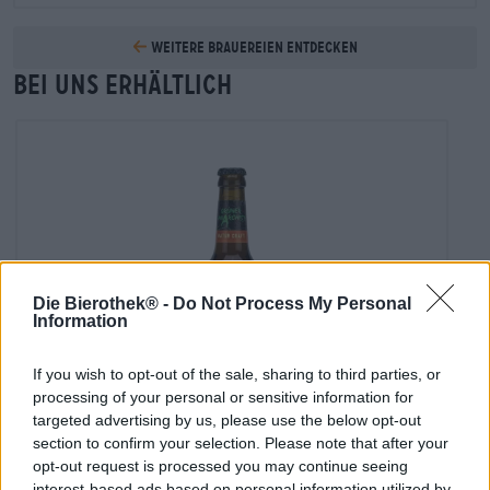
Weitere Brauereien entdecken
Bei uns erhältlich
Die Bierothek® -
Do Not Process My Personal
Information
If you wish to opt-out of the sale, sharing to third parties, or
processing of your personal or sensitive information for
targeted advertising by us, please use the below opt-out
Deutsche Lagerbiere
section to confirm your selection. Please note that after your
natural hopain
opt-out request is processed you may continue seeing
interest-based ads based on personal information utilized by