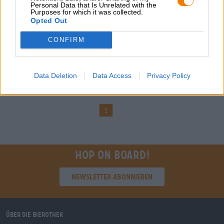
Personal Data that Is Unrelated with the
geile zig
Purposes for which it was collected.
Opted Out
Grüner Anarchist
(1)
100%
CONFIRM
€ 2,90
MEHRWEG
0,33 L Flasche - € 8,79 / LTR
Data Deletion
Data Access
Privacy Policy
Ausverkauft
1
Hop on board!
Newsletter abonnieren
Über die Bierothek