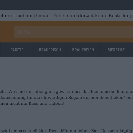
efindet sich im Umbau. Daher sind derzeit keine Bestellung
Pakete
Braufrisch
Brauereien
Bierstile
ht. Wir sind uns aber ganz gewiss, dass das Bier, das die Brauere
 Bereicherung für die ehrwürdigen Regale unserer Bierotheken
onl
®
können nicht nur Käse und Tulpen!
 wird eines schnell klar: Diese Männer lieben Bier. Das zehnköpfig