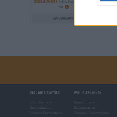
MEHRWEG
0,50 L Flasche - € 19,80 /
LTR
Ausverkauft
Über die Bierothek
Wir helfen Ihnen
Jobs / Karriere
Bierseminare
Nachhaltigkeit
Zahlungsarten
Soziales Engagement
Versand
/
International