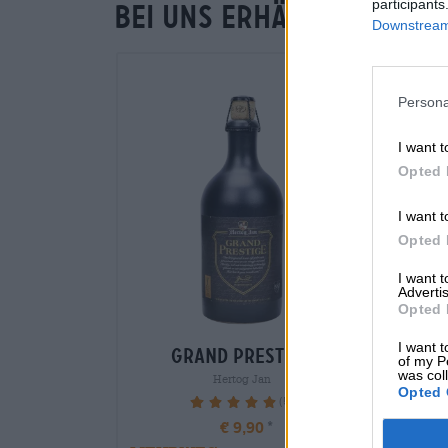
participants
Bei uns erhältlich
Downstream 
Persona
I want t
Opted 
I want t
Opted 
I want 
Advertis
Opted 
I want t
grand prestige
of my P
was col
Hertog Jan
Opted 
(5)
100%
€ 9,90