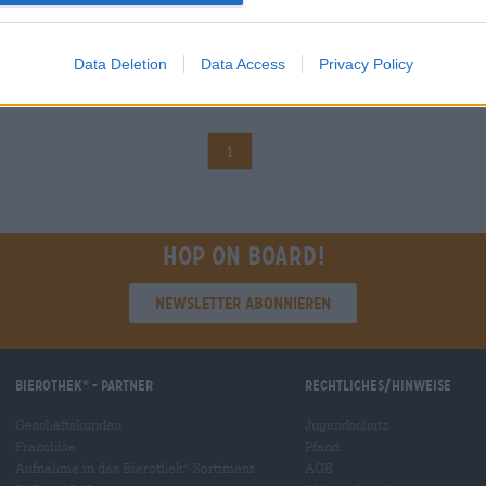
Data Deletion
Data Access
Privacy Policy
1
Hop on board!
Newsletter abonnieren
Bierothek
- Partner
Rechtliches/Hinweise
®
Geschäftskunden
Jugendschutz
Franchise
Pfand
Aufnahme in das Bierothek
-Sortiment
AGB
®