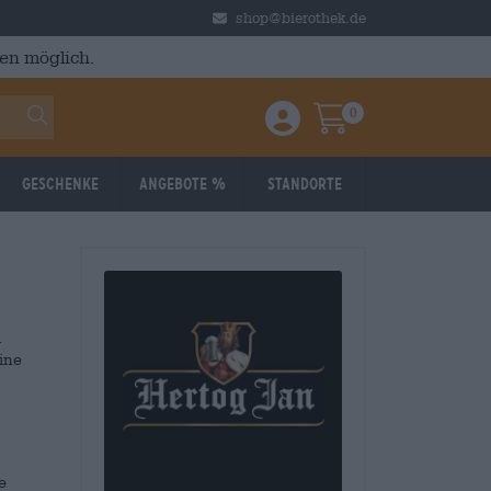
shop@bierothek.de
en möglich.
0
Einloggen / Anmelden
Warenkorb
Geschenke
Angebote %
Standorte
i
ine
e