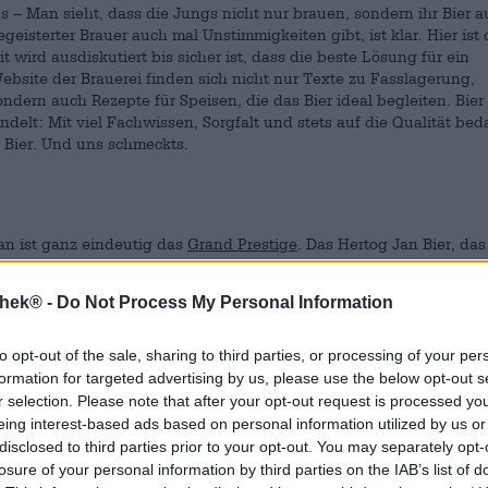
s – Man sieht, dass die Jungs nicht nur brauen, sondern ihr Bier 
geisterter Brauer auch mal Unstimmigkeiten gibt, ist klar. Hier ist 
wird ausdiskutiert bis sicher ist, dass die beste Lösung für ein
bsite der Brauerei finden sich nicht nur Texte zu Fasslagerung,
dern auch Rezepte für Speisen, die das Bier ideal begleiten. Bier
delt: Mit viel Fachwissen, Sorgfalt und stets auf die Qualität bed
n Bier. Und uns schmeckts.
an ist ganz eindeutig das
Grand Prestige
. Das Hertog Jan Bier, da
besten Biere der Welt gekürt wurde, ist ein Barley Wine. Der erle
ler der Brauerei heran. Laut der erfahrenen Brauer von Hertog Jan i
thek® -
Do Not Process My Personal Information
 Geschmacks angekommen. Nach Ablauf der sechs Jahre hatten die
ausgiebigst zu entfalten. Eine kürzere oder längere Reifung scha
enten. Wer den Reifungsprozess seiner ganz eigenen Flasche l
to opt-out of the sale, sharing to third parties, or processing of your per
 das Bier genussbereit ist, kann sich vor Ort oder online eine eig
formation for targeted advertising by us, please use the below opt-out s
rkeller reifen lassen. Die Reifedauer beeinflusst den Geschmack
r selection. Please note that after your opt-out request is processed y
ifung auch ganz unterschiedliche Produkte herauskommen. Das Gr
eing interest-based ads based on personal information utilized by us or
halt und ist auch in Geruch und Geschmack durchaus kräftig.
disclosed to third parties prior to your opt-out. You may separately opt-
losure of your personal information by third parties on the IAB’s list of