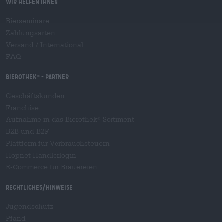
Wir helfen Ihnen
Bierseminare
Zahlungsarten
Versand
/
International
FAQ
Bierothek
- Partner
®
Geschäftskunden
Franchise
Aufnahme in das Bierothek
-Sortiment
®
B2B und B2F
Plattform für Verbrauchsteuern
Hopnet Händlerlogin
E-Commerce für Brauereien
Rechtliches/Hinweise
Jugendschutz
Pfand