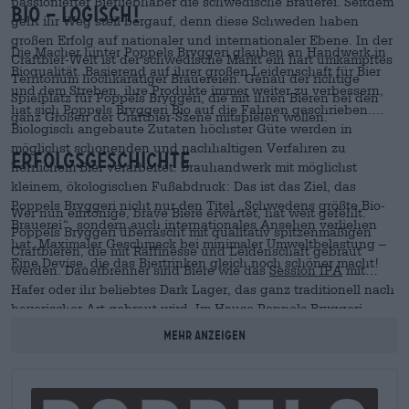
passionierter Bierliebhaber die schwedische Brauerei. Seitdem
Bio – logisch!
geht ihr Weg steil bergauf, denn diese Schweden haben
großen Erfolg auf nationaler und internationaler Ebene. In der
Die Macher hinter Poppels Bryggeri glauben an Handwerk in
Craftbier-Welt ist der schwedische Markt ein hart umkämpftes
Bioqualität. Basierend auf ihrer großen Leidenschaft für Bier
Territorium hochkarätiger Brauereien. Genau der richtige
und dem Streben, ihre Produkte immer weiter zu verbessern,
Spielplatz für Poppels Bryggeri, die mit ihren Bieren bei den
hat sich Poppels Bryggeri Bio auf die Fahnen geschrieben.
ganz Großen der Craftbier-Szene mitspielen wollen.
Biologisch angebaute Zutaten höchster Güte werden in
möglichst schonenden und nachhaltigen Verfahren zu
Erfolgsgeschichte
herrlichem Bier verarbeitet. Brauhandwerk mit möglichst
kleinem, ökologischen Fußabdruck: Das ist das Ziel, das
Poppels Bryggeri nicht nur den Titel „Schwedens größte Bio-
Wer nun eintönige, brave Biere erwartet, hat weit gefehlt.
Brauerei“, sondern auch internationales Ansehen verliehen
Poppels Bryggeri überrascht mit qualitativ spitzenmäßigen
hat. Maximaler Geschmack bei minimaler Umweltbelastung –
Craftbieren, die mit Raffinesse und Leidenschaft gebraut
Eine Devise, die das Biertrinken gleich noch schöner macht!
werden. Dauerbrenner sind Biere wie das
Session IPA
mit
Hafer oder ihr beliebtes Dark Lager, das ganz traditionell nach
bayerischer Art gebraut wird. Im Hause Poppels Bryggeri
werden zahlreiche klassische Craftbiere in traditionellen
Mehr anzeigen
Braustilen gemacht, vor abgefahrenen Zutaten wie
Johannisbeeren scheut man sich trotzdem nicht. Ihr Project
003, ein Imperial Saison, wurde ihnen quasi aus den Händen
gerissen: Es war bereits Minuten nach der Veröffentlichung