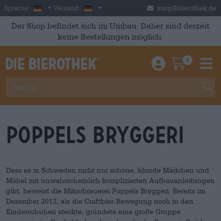
Skip to main content
German
Deutschland
Sprache:
Versand:
shop@bierothek.de
Der Shop befindet sich im Umbau. Daher sind derzeit
keine Bestellungen möglich.
0
Einloggen / An
Warenkor
M
Poppels Bryggeri
Dass es in Schweden nicht nur schöne, blonde Mädchen und
Möbel mit unwahrscheinlich komplizierten Aufbauanleitungen
gibt, beweist die Mikrobrauerei Poppels Bryggeri. Bereits im
Dezember 2012, als die Craftbier-Bewegung noch in den
Kinderschuhen steckte, gründete eine große Gruppe