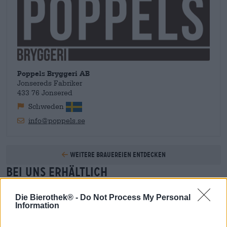
vergriffen. Erfolg auf ganzer Linie, der sich wie ein roter Faden
durch die Geschichte der Brauerei zieht. Der stetige Anstieg
der Verkaufszahlen erforderte bereits mehrere Umzüge und
Erweiterungen des Brausystems – Eine Pflicht für
aufstrebende Brauer, der das Team von Poppels Bryggeri
natürlich gerne nachkommt.
Poppels Bryggeri AB
Jonsereds Fabriker
433 76 Jonsered
Schweden
info@poppels.se
Weitere Brauereien entdecken
Bei uns erhältlich
Die Bierothek® -
Do Not Process My Personal
Information