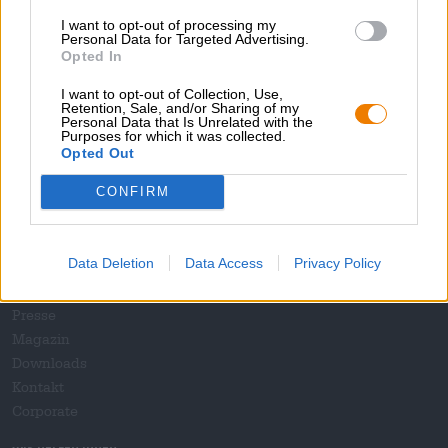
I want to opt-out of processing my
Personal Data for Targeted Advertising.
Opted In
Hop on board!
I want to opt-out of Collection, Use,
Retention, Sale, and/or Sharing of my
Personal Data that Is Unrelated with the
Newsletter abonnieren
Purposes for which it was collected.
Opted Out
CONFIRM
Über die Bierothek
Jobs / Karriere
Data Deletion
Data Access
Privacy Policy
Nachhaltigkeit
Soziales Engagement
Presse
Magazin
Downloads
Kontakt
Corporate