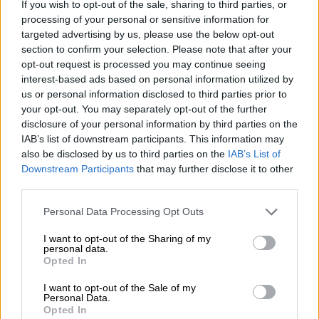
If you wish to opt-out of the sale, sharing to third parties, or
processing of your personal or sensitive information for
targeted advertising by us, please use the below opt-out
section to confirm your selection. Please note that after your
opt-out request is processed you may continue seeing
interest-based ads based on personal information utilized by
us or personal information disclosed to third parties prior to
your opt-out. You may separately opt-out of the further
disclosure of your personal information by third parties on the
IAB’s list of downstream participants. This information may
also be disclosed by us to third parties on the
IAB’s List of
India Pale Ale | Bio-Biere (DE-ÖKO-006)
Downstream Participants
that may further disclose it to other
organic new england ipa
third parties.
Poppels Bryggeri
(2)
90%
Personal Data Processing Opt Outs
€ 3,90
I want to opt-out of the Sharing of my
EINWEG
0,33 L DOSE - € 11,82 / LTR
personal data.
Opted In
Ausverkauft
I want to opt-out of the Sale of my
Personal Data.
Opted In
1