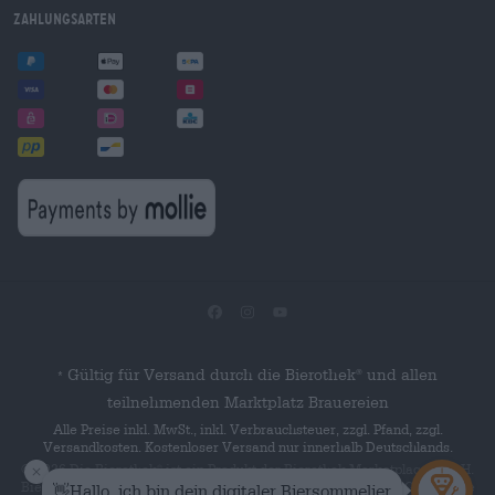
Zahlungsarten
Gültig für Versand durch die Bierothek
und allen
®
*
teilnehmenden Marktplatz Brauereien
Alle Preise inkl. MwSt., inkl. Verbrauchsteuer, zzgl. Pfand, zzgl.
Versandkosten. Kostenloser Versand nur innerhalb Deutschlands.
© 2026 Die Bierothek
ist ein Produkt der Bierothek Marketplace GmbH.
®
Bierothek
ist eine eingetragene Marke der Bierothek Group GmbH. Alle
®