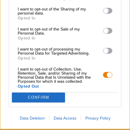
I want to opt-out of the Sharing of my
personal data.
Opted In
UK/US Ales
I want to opt-out of the Sale of my
amber ale
Personal Data.
Privat-Brauerei Strate Detmold
Opted In
€ 1,90
I want to opt-out of processing my
MEHRWEG
0,33 L Flasche - € 5,76 / LTR
Personal Data for Targeted Advertising.
Opted In
Ausverkauft
I want to opt-out of Collection, Use,
Retention, Sale, and/or Sharing of my
Personal Data that Is Unrelated with the
Purposes for which it was collected.
1
Opted Out
CONFIRM
Hop on board!
Data Deletion
Data Access
Privacy Policy
Newsletter abonnieren