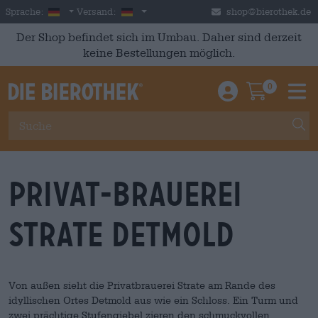
Skip to main content
German
Deutschland
Sprache:
Versand:
shop@bierothek.de
Der Shop befindet sich im Umbau. Daher sind derzeit
keine Bestellungen möglich.
0
Einloggen / An
Warenkor
M
Privat-Brauerei
Strate Detmold
Von außen sieht die Privatbrauerei Strate am Rande des
idyllischen Ortes Detmold aus wie ein Schloss. Ein Turm und
zwei prächtige Stufengiebel zieren den schmuckvollen