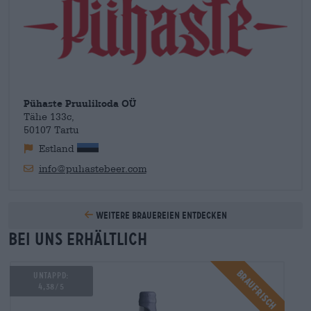
Vom schokoladigen Stout über fassgereiftes Bier mit exotischer
Vanille bis hin zum saftigen Black Double IPA findet sich hier
für jeden Gusto ein passendes Bier.
Pühaste Pruulikoda OÜ
Tähe 133c,
50107 Tartu
Estland
info@puhastebeer.com
Weitere Brauereien entdecken
Bei uns erhältlich
Braufrisch
UNTAPPD:
4,38/5