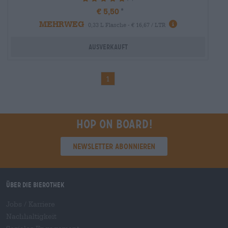
€ 5,50
MEHRWEG
0,33 L Flasche - € 16,67 / LTR
Ausverkauft
1
Hop on board!
Newsletter abonnieren
Über die Bierothek
Jobs / Karriere
Nachhaltigkeit