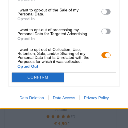
Ausverkauft
I want to opt-out of the Sale of my
Personal Data.
Braufrisch
UNTAPPD:
Opted In
3,88/5
I want to opt-out of processing my
Personal Data for Targeted Advertising.
Opted In
I want to opt-out of Collection, Use,
Retention, Sale, and/or Sharing of my
Personal Data that Is Unrelated with the
Purposes for which it was collected.
Opted Out
CONFIRM
India Pale Ale
Data Deletion
Data Access
Privacy Policy
two suns
Pühaste
(2)
100%
€ 4,90