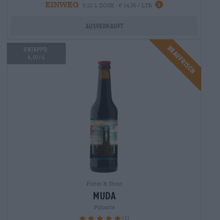
EINWEG
0,33 L DOSE - € 14,85 / LTR
Ausverkauft
Braufrisch
UNTAPPD:
4,07/5
Porter & Stout
muda
Pühaste
(1)
100%