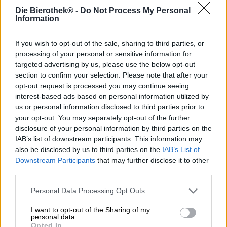
Die Bierothek® -
Do Not Process My Personal
Braufrisch
UNTAPPD:
Information
3,75/5
If you wish to opt-out of the sale, sharing to third parties, or
processing of your personal or sensitive information for
targeted advertising by us, please use the below opt-out
section to confirm your selection. Please note that after your
opt-out request is processed you may continue seeing
interest-based ads based on personal information utilized by
us or personal information disclosed to third parties prior to
your opt-out. You may separately opt-out of the further
disclosure of your personal information by third parties on the
IAB’s list of downstream participants. This information may
also be disclosed by us to third parties on the
IAB’s List of
India Pale Ale
Downstream Participants
that may further disclose it to other
muhe
third parties.
Pühaste
(1)
100%
Personal Data Processing Opt Outs
€ 3,90
I want to opt-out of the Sharing of my
EINWEG
0,33 L DOSE - € 11,82 / LTR
personal data.
Opted In