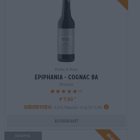
Porter & Stout
epiphania - cognac ba
Pühaste
(1)
100%
€ 7,50
MEHRWEG
0,33 L Flasche - € 22,73 / LTR
Ausverkauft
UNTAPPD: