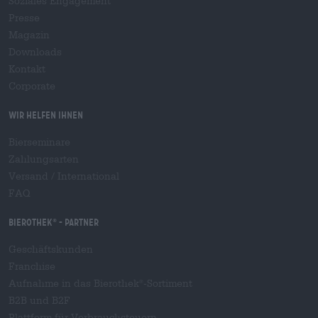
Soziales Engagement
Presse
Magazin
Downloads
Kontakt
Corporate
Wir helfen Ihnen
Bierseminare
Zahlungsarten
Versand
/
International
FAQ
Bierothek
- Partner
®
Geschäftskunden
Franchise
Aufnahme in das Bierothek
-Sortiment
®
B2B und B2F
Plattform für Verbrauchsteuern