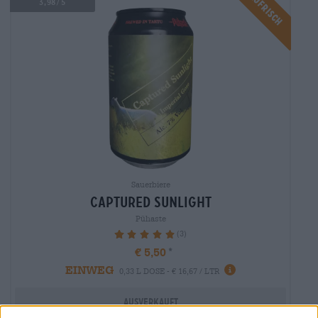
Braufrisch
3,98/5
Sauerbiere
captured sunlight
Pühaste
(3)
100%
€ 5,50
EINWEG
0,33 L DOSE - € 16,67 / LTR
Ausverkauft