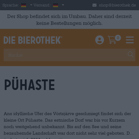
Skip to main content
German
Deutschland
Sprache:
Versand:
shop@bierothek.de
Der Shop befindet sich im Umbau. Daher sind derzeit
keine Bestellungen möglich.
0
Einloggen / An
Warenkor
M
Pühaste
Ans idyllische Ufer des Võrtsjärve geschmiegt findet sich der
kleine Ort Pühaste. Das estnische Dorf war bis vor Kurzem
noch weitgehend unbekannt. Bis auf den See und seine
bezaubernde Landschaft war dort nicht sehr viel geboten. Das