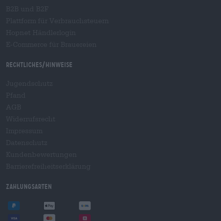
B2B und B2F
Plattform für Verbrauchsteuern
Hopnet Händlerlogin
E-Commerce für Brauereien
Rechtliches/Hinweise
Jugendschutz
Pfand
AGB
Widerrufsrecht
Impressum
Datenschutz
Kundenbewertungen
Barrierefreiheitserklärung
Zahlungsarten