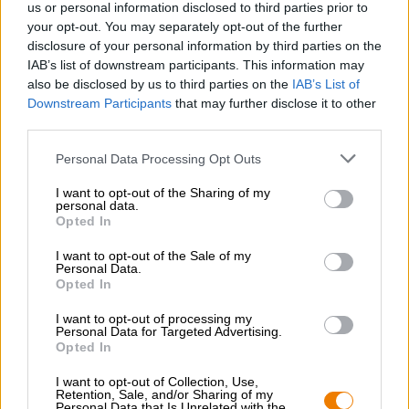
boergÉe demi
us or personal information disclosed to third parties prior to
Boergée
your opt-out. You may separately opt-out of the further
€ 14,90
disclosure of your personal information by third parties on the
IAB’s list of downstream participants. This information may
MEHRWEG
0,38 L Flasche - € 39,21 / LTR
also be disclosed by us to third parties on the
IAB’s List of
Downstream Participants
that may further disclose it to other
Ausverkauft
third parties.
Personal Data Processing Opt Outs
I want to opt-out of the Sharing of my
personal data.
Opted In
I want to opt-out of the Sale of my
Personal Data.
Opted In
I want to opt-out of processing my
Personal Data for Targeted Advertising.
Opted In
I want to opt-out of Collection, Use,
Retention, Sale, and/or Sharing of my
Weitere Stile | Frucht-, Kräuter-, und Gewürzbiere
Personal Data that Is Unrelated with the