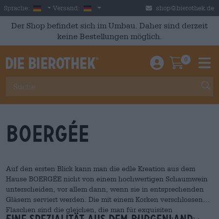
Skip to main content
German
Deutschland
Sprache:
Versand:
shop@bierothek.de
Der Shop befindet sich im Umbau. Daher sind derzeit
keine Bestellungen möglich.
0
Einloggen / An
Warenkor
M
Boergée
Auf den ersten Blick kann man die edle Kreation aus dem
Hause BOERGÉE nicht von einem hochwertigen Schaumwein
unterscheiden, vor allem dann, wenn sie in entsprechenden
Gläsern serviert werden. Die mit einem Korken verschlossenen
Flaschen sind die gleichen, die man für exquisiten