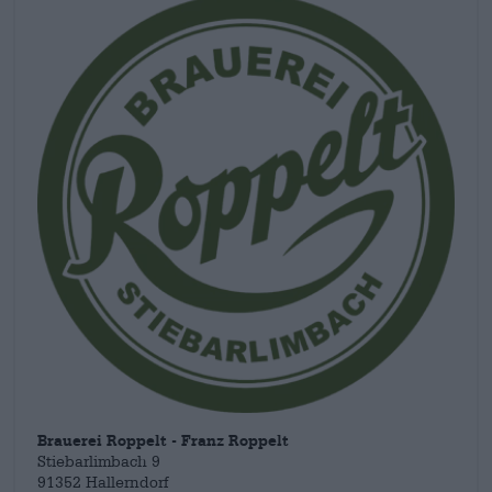
des Spundes selbst bestimmen, wie spritzig und aromatisch
sein Sud werden sollte. Die meisten Brauereien im Süden
Deutschlands pflegten die Praxis des Hausbrauens, doch mit
dem Aufkommen großer, industrieller Mälzereien verlor sich
die Gepflogenheit. Umso schöner ist es, dass es Brauereien
gibt, die ihrer Kundschaft bis heute das Hausbrauen anbieten
und ihnen ermöglichen, einen Teil des Prozesses hautnah
mitzuerleben und selbst beeinflussen zu können. Man muss
heutzutage auch keine Gerste mehr mitbringen — es reicht,
wenn man ein Fass dabei hat und sich vorher anmeldet!
Brauerei Roppelt - Franz Roppelt
Stiebarlimbach 9
91352 Hallerndorf