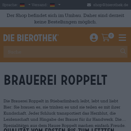
Skip to main content
German
Deutschland
Sprache:
Versand:
shop@bierothek.de
Der Shop befindet sich im Umbau. Daher sind derzeit
keine Bestellungen möglich.
0
Einloggen / An
Warenkor
M
Brauerei Roppelt
Die Brauerei Roppelt in Stiebarlimbach leibt, lebt und liebt
Bier: Sie brauen es, sie trinken es und sie teilen es mit ihrer
Kundschaft. Jeder Schluck transportiert das Herzblut, die
Leidenschaft und Hingabe der Brauer für ihr Handwerk. Die
Spezialitäten aus dem Hause Roppelt machen einfach Freude.