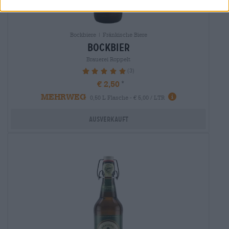
Bockbiere | Fränkische Biere
bockbier
Brauerei Roppelt
(3)
100%
€ 2,50
MEHRWEG
0,50 L Flasche - € 5,00 / LTR
Ausverkauft