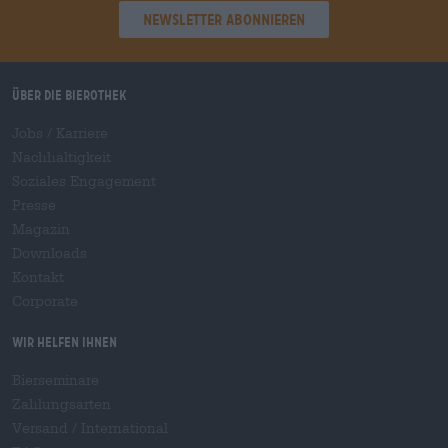
Newsletter abonnieren
Über die Bierothek
Jobs / Karriere
Nachhaltigkeit
Soziales Engagement
Presse
Magazin
Downloads
Kontakt
Corporate
Wir helfen Ihnen
Bierseminare
Zahlungsarten
Versand
/
International