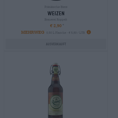
Fränkische Biere
Weizen
Brauerei Roppelt
€ 2,90
MEHRWEG
0,50 L Flasche - € 5,80 / LTR
Ausverkauft