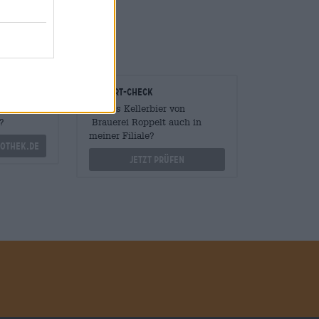
fach gut!
onomen
Vor-Ort-Check
Mengen
Gibt es Kellerbier von
?
Brauerei Roppelt auch in
meiner Filiale?
othek.de
Jetzt prüfen