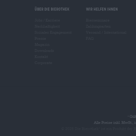
Über die Bierothek
Wir helfen Ihnen
Jobs / Karriere
Bierseminare
Nachhaltigkeit
Zahlungsarten
Soziales Engagement
Versand
/
International
Presse
FAQ
Magazin
Downloads
Kontakt
Corporate
Gült
*
Alle Preise inkl. MwSt.,
© 2026 Die Bierothek
ist ein Produkt der
®