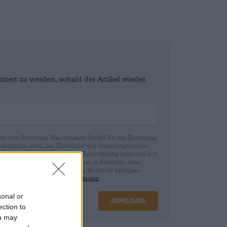
miert zu werden, sobald der Artikel wieder
en von Bierothek Marketplace GmbH für die Erstellung
denkonto dient der Übersicht und Steuerung meiner
st bewusst, dass ich diese Einwilligung jederzeit mit
fen kann. Wir setzen Sie davon in Kenntnis, dass
rund der Einwilligung bis zum Widerruf erfolgten
ie in unserer
Datenschutzerklärung
.
sonal or
Anmeldung
ection to
ou may