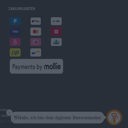
Zahlungsarten
reien
r innerhalb Deutschlands.
othek Group GmbH. Alle Rechte vorbehalten.