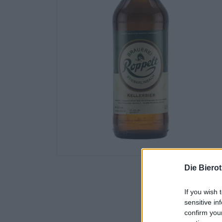
Die Biero
If you wish 
sensitive in
confirm you