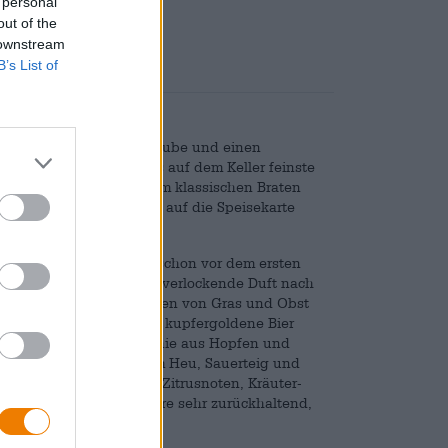
 personal
nd
€ 0,15
out of the
 downstream
B’s List of
dem Brauhaus eine Gaststube und einen
nzjährig und des Sommers auf dem Keller feinste
ftigen Brotzeiten und dem klassischen Braten
ssenes Wild an. Perfekt auf die Speisekarte
ss abgefüllt und macht schon vor dem ersten
net den Biergenuss. Der verlockende Duft nach
 Honignoten und Anklängen von Gras und Obst
lichen Antrunk über. Das kupfergoldene Bier
fert eine herrliche Harmonie aus Hopfen und
 mit Waldhonig, duftigem Heu, Sauerteig und
r Hopfen steuert milde Zitrusnoten, Kräuter-
Im Körper ist die Bittere sehr zurückhaltend,
ote.