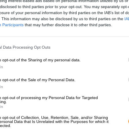
eing interest-based ads based on personal information utilized by us or
* Preise inkl. gesetzlicher MwSt. zzgl.
Versandkosten
zzgl.
Pfa
disclosed to third parties prior to your opt-out. You may separately opt-
losure of your personal information by third parties on the IAB’s list of
. This information may also be disclosed by us to third parties on the
IA
Beschreibung
Infos
Bewertungen
(1)
Participants
that may further disclose it to other third parties.
Die Stiebarlimbacher Brauerei Roppelt betreibt neben 
l Data Processing Opt Outs
Bierkeller. Dort können ihre Gäste in der Wirtschaft ga
fränkische Küche speisen. Die Brauerei bietet neben de
auch Karpfen aus eigener Züchtung sowie selbst gescho
o opt-out of the Sharing of my personal data.
abgestimmt ist das zünftige Kellerbier.
In
Der 4,9%-starke Sud wird in Flaschen mit Bügelverschlu
o opt-out of the Sale of my Personal Data.
Schluck Spaß. Das satte Ploppen des Verschlusses eröff
In
ofenfrischem Biskuit, würzigem Heu, hellem Getreide,
führt das Vergnügen nahtlos fort und leitet in den köst
to opt-out of processing my Personal Data for Targeted
mit cremiger Krone liegt schlank auf der Zunge und lie
ing.
Malz. Sanfte Noten von gerösteter Gerste vereinen sich
In
schöner Würze zu einer unwiderstehlichen Mischung. De
Akzente und den Geschmack frisch gemähten Grases bei. 
o opt-out of Collection, Use, Retention, Sale, and/or Sharing
erst im Finish mausert sie sich zu einer dominanteren N
ersonal Data that Is Unrelated with the Purposes for which it
lected.