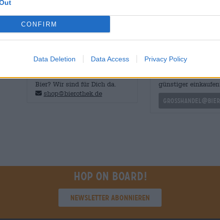
Out
Mit oder ohne Karpfen — dieses Kellerbier schmeckt ein
CONFIRM
Data Deletion
Data Access
Privacy Policy
KOSTENFREIE BIERATUNG
Händler oder Gastr
Du hast Fragen zu diesem
Du willst größere 
Bier? Wir sind für Dich da.
günstiger einkaufen
shop@bierothek.de
grosshandel@bier
Hop on board!
Newsletter abonnieren