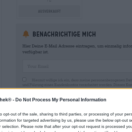
/ L
Ausverkauft
Benachrichtige mich
Hier Deine E-Mail Adresse eintragen, um einmalig infor
verfügbar ist.
Your Email
Hiermit willige ich ein, dass meine personenbezogenen Dat
und Führung eines Kundenkontos verarbeitet werden. Dieses Kun
Verkaufstätigkeiten sowie meiner personenbezogenen Daten. Mir i
Wirkung für die Zukunft per E-Mail an shop@bierothek.de widerru
durch den Widerruf der Einwilligung die Rechtmäßigkeit der aufg
thek® -
Do Not Process My Personal Information
Verarbeitung nicht berührt wird. Weitere Informationen finden S
to opt-out of the sale, sharing to third parties, or processing of your per
formation for targeted advertising by us, please use the below opt-out s
r selection. Please note that after your opt-out request is processed y