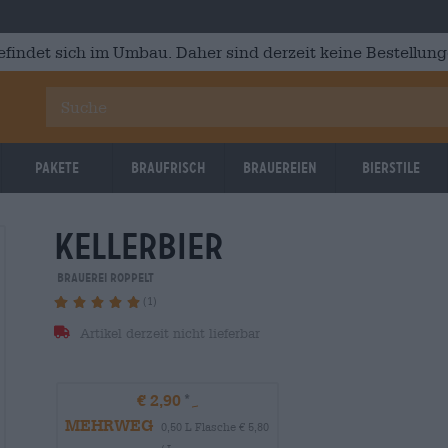
efindet sich im Umbau. Daher sind derzeit keine Bestellung
Pakete
Braufrisch
Brauereien
Bierstile
kellerbier
Brauerei Roppelt
(1)
Artikel derzeit nicht lieferbar
€ 2,90
MEHRWEG
0,50 L Flasche € 5,80