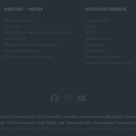
Bierothek
- Partner
Rechtliches/Hinweise
®
Geschäftskunden
Jugendschutz
Franchise
Pfand
Aufnahme in das Bierothek
-Sortiment
AGB
®
B2B und B2F
Widerrufsrecht
Plattform für Verbrauchsteuern
Impressum
Hopnet Händlerlogin
Datenschutz
E-Commerce für Brauereien
Kundenbewertungen
Barrierefreiheitserklärung
ig für Versand durch die Bierothek
und allen teilnehmenden Marktplatz Braue
®
 inkl. Verbrauchsteuer, zzgl. Pfand, zzgl. Versandkosten. Kostenloser Versand nu
 Bierothek Marketplace GmbH. Bierothek
ist eine eingetragene Marke der Bier
®