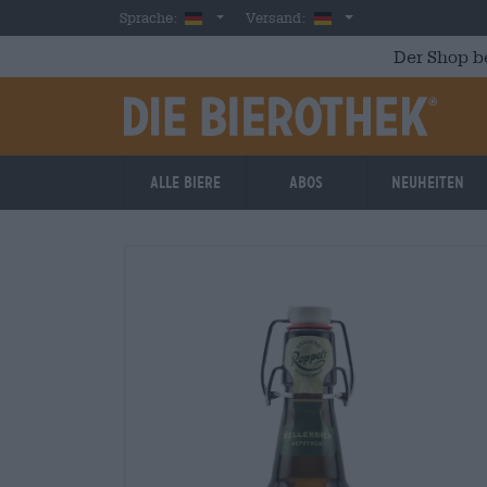
Skip to main content
German
Deutschland
Sprache:
Versand:
Der Shop b
Alle Biere
Abos
Neuheiten