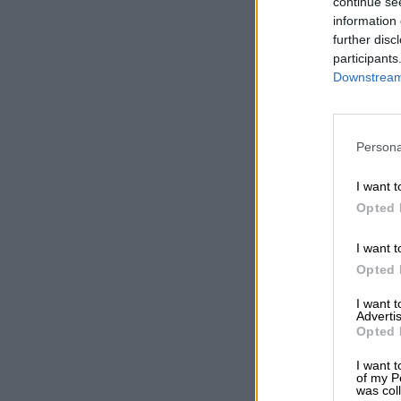
continue se
information 
further disc
participants
Downstream 
Persona
I want t
Opted 
I want t
Opted 
I want 
Advertis
Opted 
I want t
of my P
was col