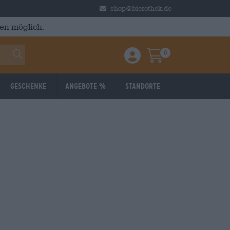
shop@bierothek.de
en möglich.
0
Einloggen / Anmelden
Warenkorb
Geschenke
Angebote %
Standorte