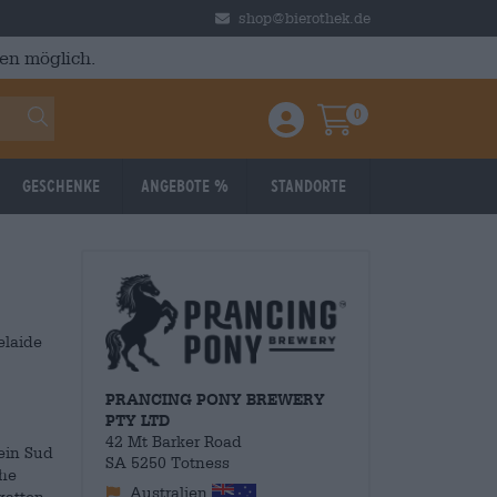
shop@bierothek.de
en möglich.
0
Einloggen / Anmelden
Warenkorb
Geschenke
Angebote %
Standorte
elaide
PRANCING PONY BREWERY
PTY LTD
42 Mt Barker Road
ein Sud
SA 5250 Totness
che
Australien
gatten