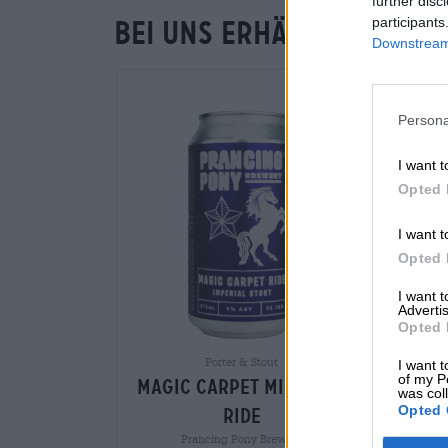
further disc
participants
Bei uns erhältlich
Downstream 
Persona
I want t
Opted 
I want t
Opted 
I want 
Advertis
Opted 
Porter & Stout
I want t
of my P
magic carpet midnight
was col
Opted 
ride
Prancing Pony Brewery