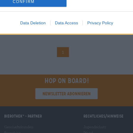
CONFIRM
Data Deletion
Data Access
Privacy Policy
1
Hop on board!
Newsletter abonnieren
Bierothek
- Partner
Rechtliches/Hinweise
®
Geschäftskunden
Jugendschutz
Franchise
Pfand