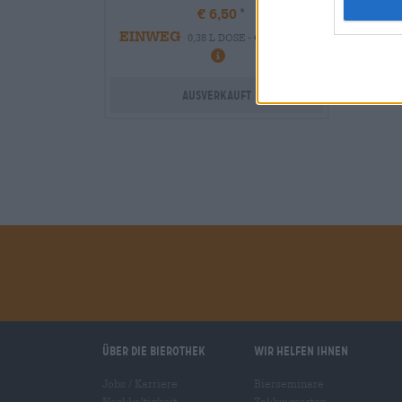
€ 6,50
EINWEG
0,38 L DOSE - € 17,11 / LTR
Ausverkauft
Über die Bierothek
Wir helfen Ihnen
Jobs / Karriere
Bierseminare
Nachhaltigkeit
Zahlungsarten