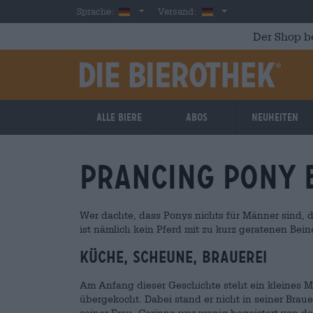
Skip to main content
German
Deutschland
Sprache:
Versand:
Der Shop b
Alle Biere
Abos
Neuheiten
Prancing Pony
Wer dachte, dass Ponys nichts für Männer sind, d
ist nämlich kein Pferd mit zu kurz geratenen Bei
Küche, Scheune, Brauerei
Am Anfang dieser Geschichte steht ein kleines M
übergekocht. Dabei stand er nicht in seiner Braue
seiner Frau. Corinna war wenig begeistert von der