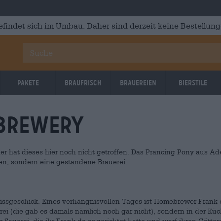
efindet sich im Umbau. Daher sind derzeit keine Bestellung
Pakete
Braufrisch
Brauereien
Bierstile
 Brewery
er hat dieses hier noch nicht getroffen. Das Prancing Pony aus Ad
nen, sondern eine gestandene Brauerei.
issgeschick. Eines verhängnisvollen Tages ist Homebrewer Frank 
rei (die gab es damals nämlich noch gar nicht), sondern in der Kü
 Sauerei, die ihr Frank da angerichtet hatte und warf ihren Götter