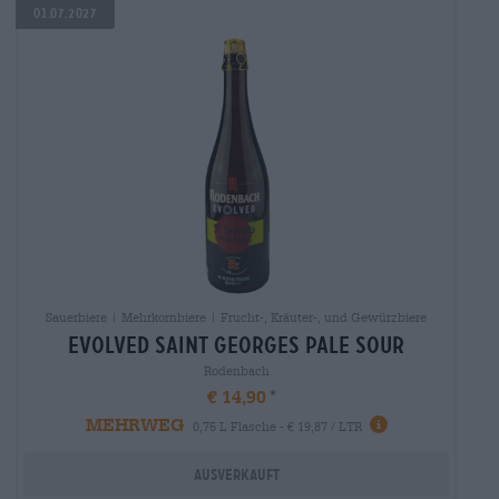
01.07.2027
Sauerbiere | Mehrkornbiere | Frucht-, Kräuter-, und Gewürzbiere
evolved saint georges pale sour
Rodenbach
€ 14,90
MEHRWEG
0,75 L Flasche - € 19,87 / LTR
Ausverkauft