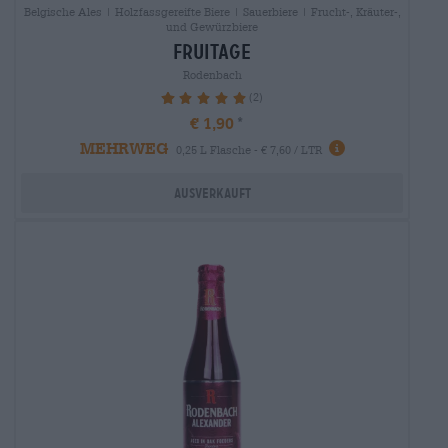
Belgische Ales | Holzfassgereifte Biere | Sauerbiere | Frucht-, Kräuter-,
und Gewürzbiere
fruitage
Rodenbach
(2)
100%
€ 1,90
MEHRWEG
0,25 L Flasche - € 7,60 / LTR
Ausverkauft