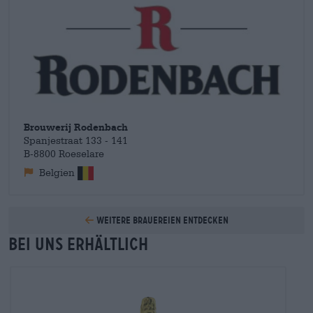
Gerichte. Eine weitere Besonderheit der Rodenbacher Biere ist
die gemischte Fermentation: Hierbei werden gereifte, „alte“
Biere mit frischen, „jungen“ Bieren geschnitten. In dieser
Beziehung ähneln die Biere Wein und der Sauerbierstil
erinnert auch geschmacklich an sauren, leicht fruchtigen
Wein.
Brouwerij Rodenbach
Spanjestraat 133 - 141
B-8800 Roeselare
Belgien
Weitere Brauereien entdecken
Bei uns erhältlich