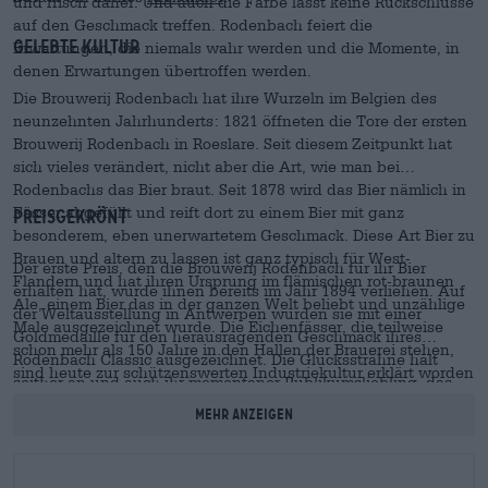
und frisch daher. Und auch die Farbe lässt keine Rückschlüsse
auf den Geschmack treffen. Rodenbach feiert die
Gelebte Kultur
Erwartungen, die niemals wahr werden und die Momente, in
denen Erwartungen übertroffen werden.
Die Brouwerij Rodenbach hat ihre Wurzeln im Belgien des
neunzehnten Jahrhunderts: 1821 öffneten die Tore der ersten
Brouwerij Rodenbach in Roeslare. Seit diesem Zeitpunkt hat
sich vieles verändert, nicht aber die Art, wie man bei
Rodenbachs das Bier braut. Seit 1878 wird das Bier nämlich in
Fässer abgefüllt und reift dort zu einem Bier mit ganz
Preisgekrönt
besonderem, eben unerwartetem Geschmack. Diese Art Bier zu
Brauen und altern zu lassen ist ganz typisch für West-
Der erste Preis, den die Brouwerij Rodenbach für ihr Bier
Flandern und hat ihren Ursprung im flämischen rot-braunen
erhalten hat, wurde ihnen bereits im Jahr 1894 verliehen. Auf
Ale, einem Bier das in der ganzen Welt beliebt und unzählige
der Weltausstellung in Antwerpen wurden sie mit einer
Male ausgezeichnet wurde. Die Eichenfässer, die teilweise
Goldmedaille für den herausragenden Geschmack ihres
schon mehr als 150 Jahre in den Hallen der Brauerei stehen,
Rodenbach Classic ausgezeichnet. Die Glückssträhne hält
sind heute zur schützenswerten Industriekultur erklärt worden
seither an und auch ihr momentaner Publikumsliebling, das
und können besichtigt werden.
Alexander
, ist international dekoriert. Das flämische Sauerbier
Mehr anzeigen
passt ganz hervorragend zu erdigen Wild- und Waldgerichten
wie Reh oder Pilzen. Mit 5,6 % ABV kommt es recht leicht
daher und ist ein perfekter Begleiter für schwere, kräftige