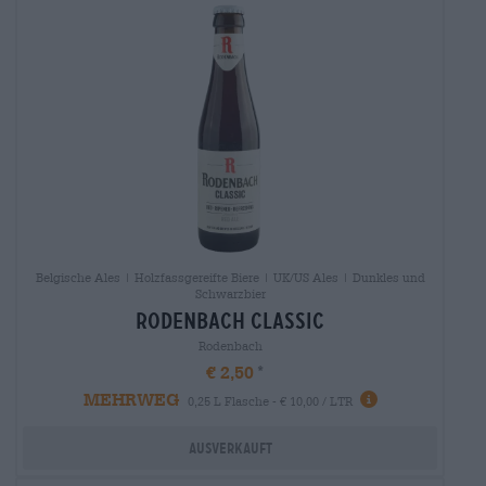
Belgische Ales | Holzfassgereifte Biere | UK/US Ales | Dunkles und
Schwarzbier
rodenbach classic
Rodenbach
€ 2,50
MEHRWEG
0,25 L Flasche - € 10,00 / LTR
Ausverkauft