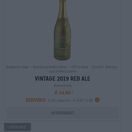
Belgische Ales | Holzfassgereifte Biere | UK/US Ales | Frucht-, Kräuter-,
und Gewürzbiere
vintage 2019 red ale
Rodenbach
€ 14,90
EINWEG
0,75 L Flasche - € 19,87 / LTR
Ausverkauft
20.09.2025