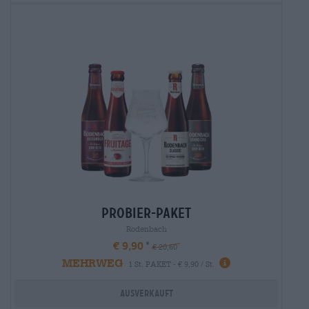
probier-paket
Rodenbach
€ 9,90
€ 20,60
MEHRWEG
1 St. PAKET - € 9,90 / St.
Ausverkauft