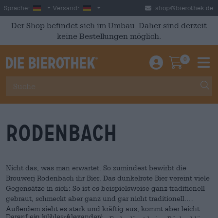
Skip to main content
German
Deutschland
Sprache:
Versand:
shop@bierothek.de
Der Shop befindet sich im Umbau. Daher sind derzeit
keine Bestellungen möglich.
0
Einloggen / An
Warenkor
M
Rodenbach
Nicht das, was man erwartet. So zumindest bewirbt die
Brouwerj Rodenbach ihr Bier. Das dunkelrote Bier vereint viele
Gegensätze in sich: So ist es beispielsweise ganz traditionell
gebraut, schmeckt aber ganz und gar nicht traditionell.
Außerdem sieht es stark und kräftig aus, kommt aber leicht
Darauf ein kühles
Alexander
!