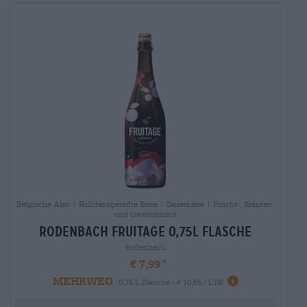
Belgische Ales | Holzfassgereifte Biere | Sauerbiere | Frucht-, Kräuter-,
und Gewürzbiere
rodenbach fruitage 0,75l flasche
Rodenbach
€ 7,99
MEHRWEG
0,75 L Flasche - € 10,65 / LTR