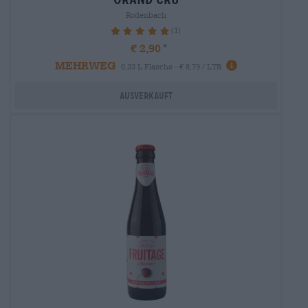
Rodenbach
(1)
100%
€ 2,90
MEHRWEG
0,33 L Flasche - € 8,79 / LTR
Ausverkauft