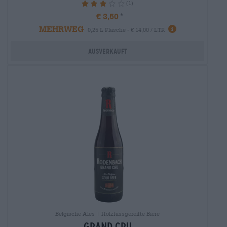
(1)
60%
€ 3,50
MEHRWEG
0,25 L Flasche - € 14,00 / LTR
Ausverkauft
Belgische Ales | Holzfassgereifte Biere
grand cru