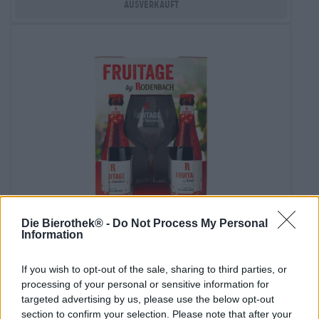
Ausverkauft
Die Bierothek® -
Do Not Process My Personal
Belgische Ales
Information
rodenbach fruitage box 4x0,25l mit glas
Rodenbach
If you wish to opt-out of the sale, sharing to third parties, or
€ 9,90
processing of your personal or sensitive information for
targeted advertising by us, please use the below opt-out
-
1 St. - € 9,90 / St.
section to confirm your selection. Please note that after your