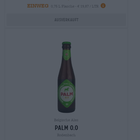
EINWEG
0,75 L Flasche - € 19,87 / LTR
Ausverkauft
Belgische Ales
palm 0.0
Rodenbach