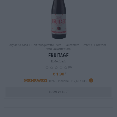
Belgische Ales | Holzfassgereifte Biere | Sauerbiere | Frucht- | Kräuter- |
und Gewürzbiere
Fruitage
Rodenbach
(0)
€ 1,90
MEHRWEG
info
0,25 L Flasche - € 7,60 / LTR
Ausverkauft