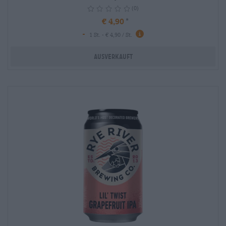
(0)
€ 4,90
-
info
1 St. - € 4,90 / St.
Ausverkauft