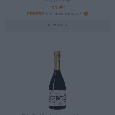
(0)
€ 3,90
EINWEG
info
0,33 L DOSE - € 11,82 / LTR
Ausverkauft