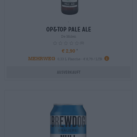
-
Op&Top Pale Ale
De Molen
(0)
€ 2,90
MEHRWEG
info
0,33 L Flasche - € 8,79 / LTR
Ausverkauft