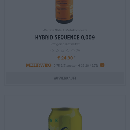
Weitere Stile | Mehrkornbiere
Hybrid Sequence 0,009
Freigeist Bierkultur
(0)
€ 24,90
MEHRWEG
info
0,75 L Flasche - € 33,20 / LTR
Ausverkauft