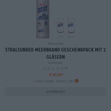
Weitere Stile
Stralsunder Meerbrand Geschenkpack mit 2
Gläsern
Störtebeker
(0)
€ 44,90
-
info
0,50 L PAKET - € 89,80 / LTR
Ausverkauft