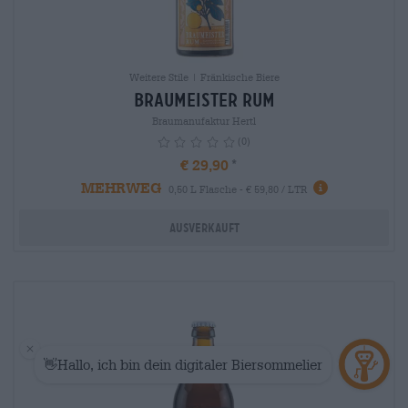
Weitere Stile | Fränkische Biere
Braumeister Rum
Braumanufaktur Hertl
(0)
€ 29,90
MEHRWEG
info
0,50 L Flasche - € 59,80 / LTR
Ausverkauft