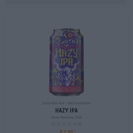
India Pale Ale | Mehrkornbiere
Hazy IPA
Stone Brewing USA
(0)
€ 2,90