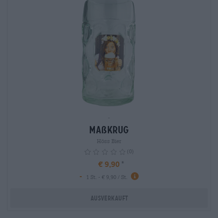
-
Maßkrug
Höss Bier
(0)
€ 9,90
-
info
1 St. - € 9,90 / St.
Ausverkauft