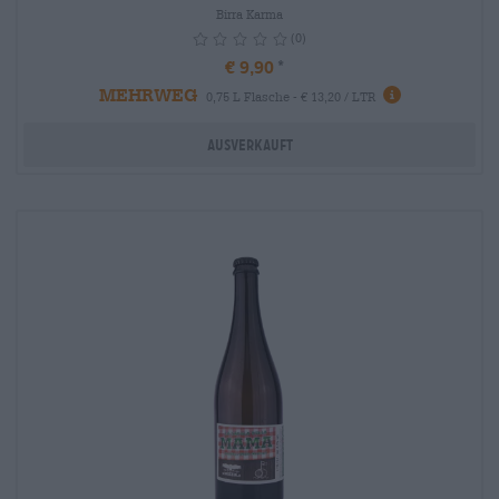
Birra Karma
(0)
€ 9,90
MEHRWEG
info
0,75 L Flasche - € 13,20 / LTR
Ausverkauft