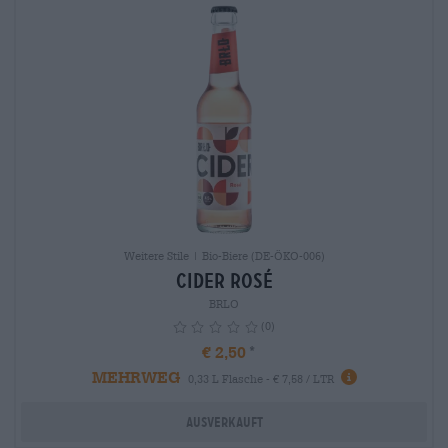
Weitere Stile | Bio-Biere (DE-ÖKO-006)
Cider Rosé
BRLO
(0)
€ 2,50
MEHRWEG
info
0,33 L Flasche - € 7,58 / LTR
Ausverkauft