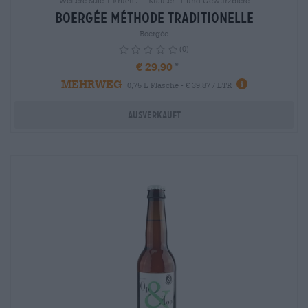
Weitere Stile | Frucht- | Kräuter- | und Gewürzbiere
BOERGÉE Méthode Traditionelle
Boergée
(0)
€ 29,90
MEHRWEG
info
0,75 L Flasche - € 39,87 / LTR
Ausverkauft