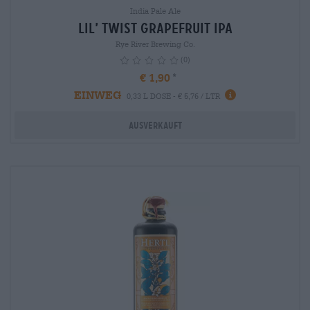
India Pale Ale
Lil’ Twist Grapefruit IPA
Rye River Brewing Co.
(0)
€ 1,90
EINWEG
info
0,33 L DOSE - € 5,76 / LTR
Ausverkauft