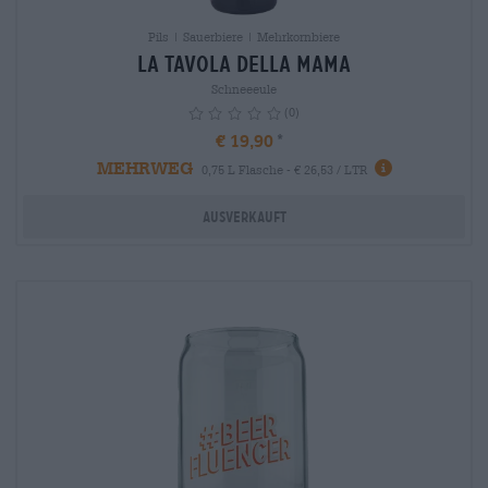
Pils | Sauerbiere | Mehrkornbiere
La tavola della Mama
Schneeeule
(0)
€ 19,90
MEHRWEG
info
0,75 L Flasche - € 26,53 / LTR
Ausverkauft