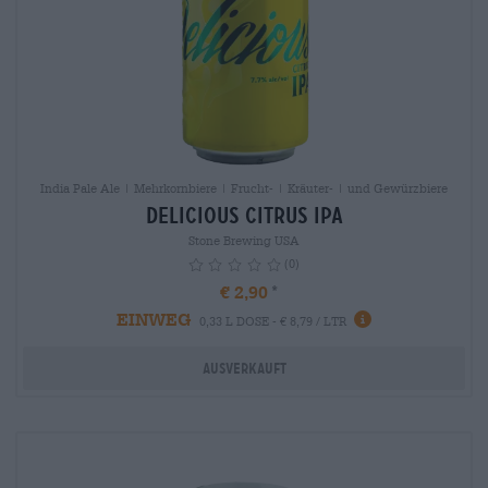
India Pale Ale | Mehrkornbiere | Frucht- | Kräuter- | und Gewürzbiere
Delicious Citrus IPA
Stone Brewing USA
(0)
€ 2,90
EINWEG
info
0,33 L DOSE - € 8,79 / LTR
Ausverkauft