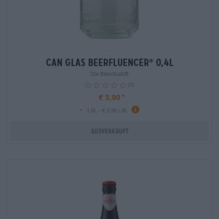
-
Can Glas Beerfluencer
0,4L
®
Die Bierothek®
(0)
€ 3,90
-
info
1 St. - € 3,90 / St.
Ausverkauft