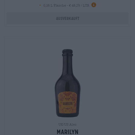
-
info
0,35 L Flasche - € 48,29 / LTR
Ausverkauft
UK/US Ales
Marilyn