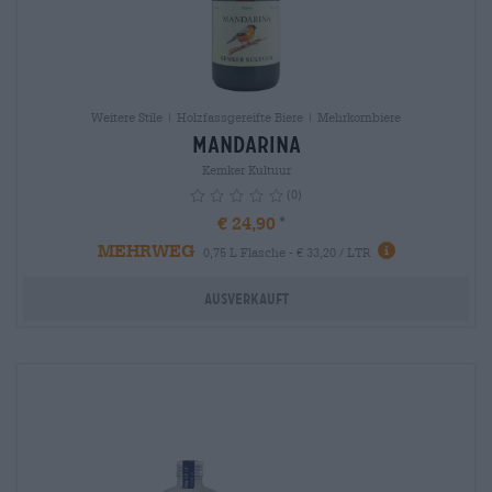
Weitere Stile | Holzfassgereifte Biere | Mehrkornbiere
Mandarina
Kemker Kultuur
(0)
€ 24,90
MEHRWEG
info
0,75 L Flasche - € 33,20 / LTR
Ausverkauft