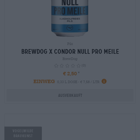
Pils
BrewDog x Condor Null Pro Meile
BrewDog
(0)
€ 2,50
EINWEG
info
0,33 L DOSE - € 7,58 / LTR
Ausverkauft
Vogelwilde
Braukunst