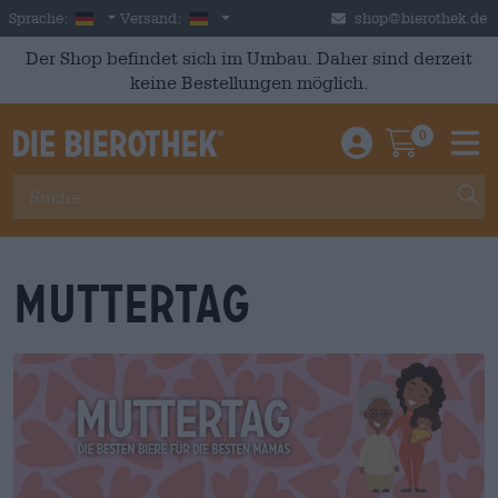
Skip to main content
German
Deutschland
Sprache:
Versand:
shop@bierothek.de
Der Shop befindet sich im Umbau. Daher sind derzeit
keine Bestellungen möglich.
0
Einloggen / An
Warenkor
M
Muttertag