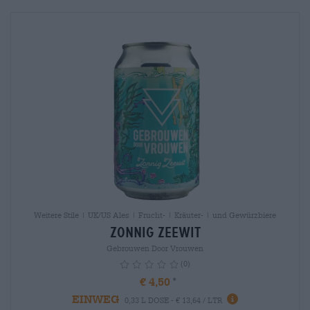
Weitere Stile | UK/US Ales | Frucht- | Kräuter- | und Gewürzbiere
Zonnig Zeewit
Gebrouwen Door Vrouwen
(0)
€ 4,50
EINWEG
info
0,33 L DOSE - € 13,64 / LTR