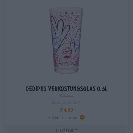
-
Oedipus Verkostungsglas 0,3L
Oedipus
(0)
€ 4,90
-
info
1 St. - € 4,90 / St.
Ausverkauft