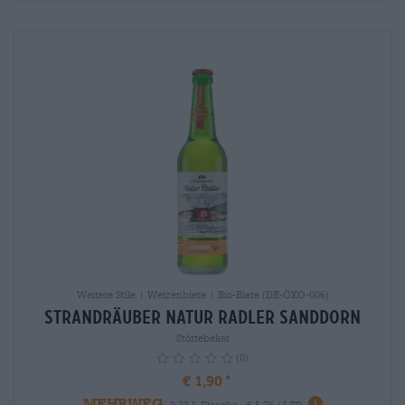
Weitere Stile | Weizenbiere | Bio-Biere (DE-ÖKO-006)
Strandräuber Natur Radler Sanddorn
Störtebeker
(0)
€ 1,90
MEHRWEG
info
0,33 L Flasche - € 5,76 / LTR