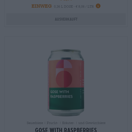
EINWEG
info
0,36 L DOSE - € 8,06 / LTR
Ausverkauft
Sauerbiere | Frucht- | Kräuter- | und Gewürzbiere
Gose with Raspberries