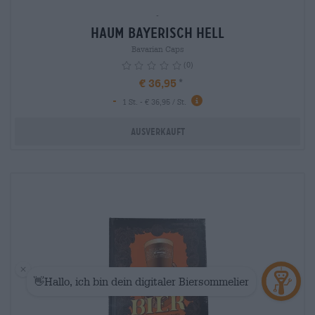
-
Haum Bayerisch Hell
Bavarian Caps
(0)
€ 36,95
-
1 St. - € 36,95 / St.
Ausverkauft