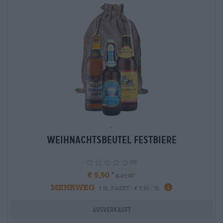
-
Weihnachtsbeutel Festbiere
(0)
€ 9,90
€ 11,40
MEHRWEG
info
1 St. PAKET - € 9,90 / St.
Ausverkauft