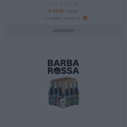
(0)
€ 44,90
€ 47,50
-
info
1 St. PAKET - € 44,90 / St.
Ausverkauft