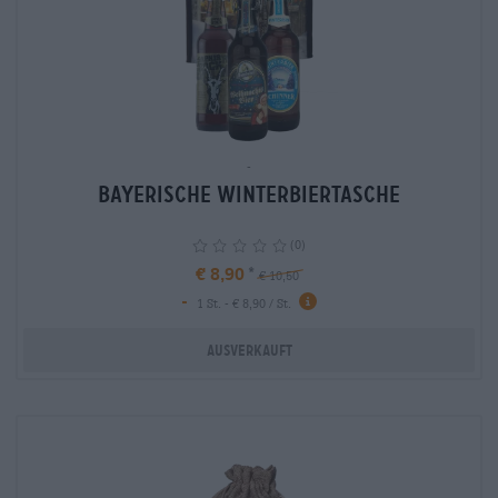
-
Bayerische Winterbiertasche
(0)
€ 8,90
€ 10,50
-
info
1 St. - € 8,90 / St.
Ausverkauft