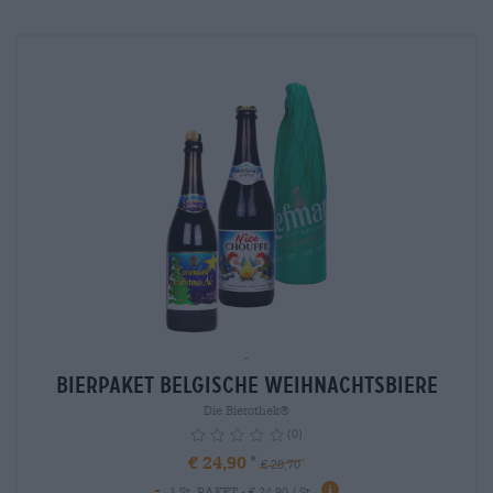
-
Bierpaket belgische Weihnachtsbiere
Die Bierothek®
(0)
€ 24,90
€ 28,70
-
info
1 St. PAKET - € 24,90 / St.