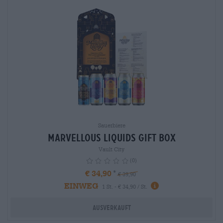
Sauerbiere
Marvellous Liquids Gift Box
Vault City
(0)
€ 34,90
€ 39,90
EINWEG
info
1 St. - € 34,90 / St.
Ausverkauft