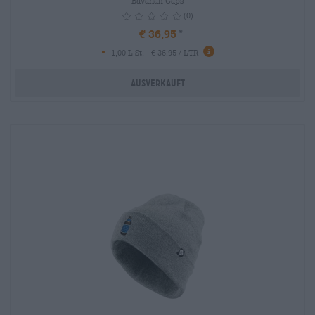
Bavarian Caps
(0)
€ 36,95
-
1,00 L St. - € 36,95 / LTR
Ausverkauft