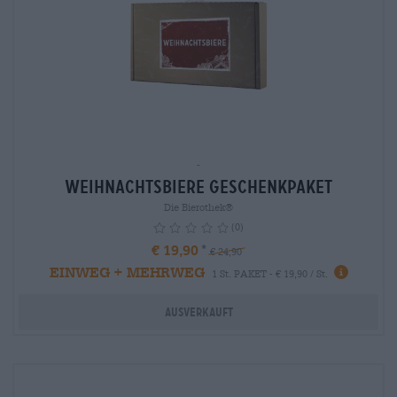
-
Weihnachtsbiere Geschenkpaket
Die Bierothek®
(0)
€ 19,90
€ 24,90
EINWEG + MEHRWEG
info
1 St. PAKET - € 19,90 / St.
Ausverkauft