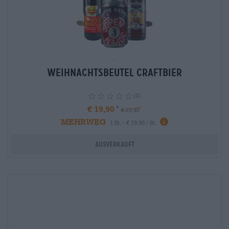
-
Weihnachtsbeutel Craftbier
(0)
€ 19,90
€ 21,40
MEHRWEG
info
1 St. - € 19,90 / St.
Ausverkauft