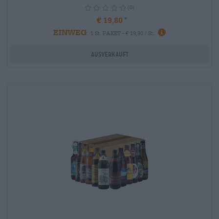
(0)
€ 19,80
EINWEG
info
1 St. PAKET - € 19,80 / St.
Ausverkauft