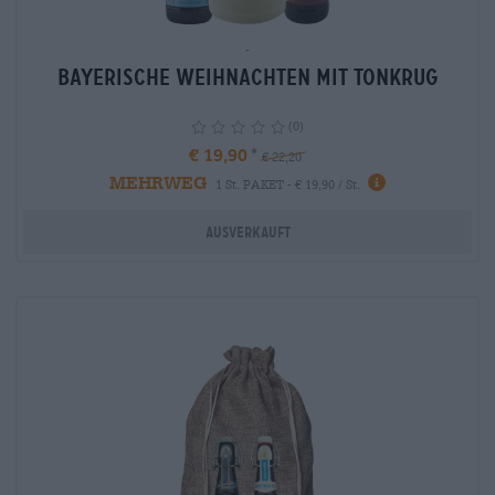
-
Bayerische Weihnachten mit Tonkrug
(0)
€ 19,90
€ 22,20
MEHRWEG
info
1 St. PAKET - € 19,90 / St.
Ausverkauft