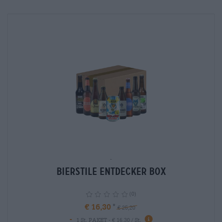
-
Bierstile Entdecker Box
(0)
€ 16,30
€ 25,20
-
info
1 St. PAKET - € 16,30 / St.