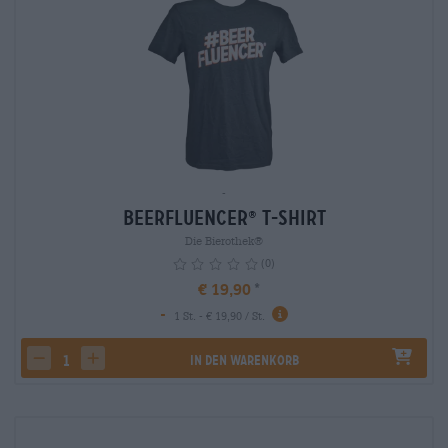
-
Beerfluencer
T-Shirt
®
Die Bierothek®
(0)
€ 19,90
-
1 St. - € 19,90 / St.
In den Warenkorb