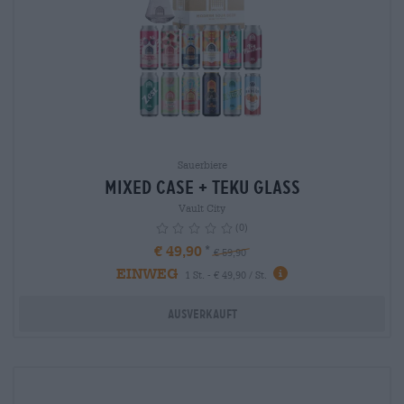
Sauerbiere
Mixed Case + Teku Glass
Vault City
(0)
€ 49,90
€ 59,90
EINWEG
info
1 St. - € 49,90 / St.
Ausverkauft