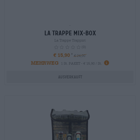
-
La Trappe Mix-Box
La Trappe Trappist
(0)
€ 15,90
€ 24,00
MEHRWEG
info
1 St. PAKET - € 15,90 / St.
Ausverkauft