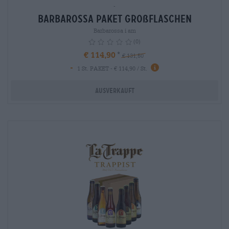
-
Barbarossa Paket Großflaschen
Barbarossa i am
(0)
€ 114,90
€ 131,50
-
info
1 St. PAKET - € 114,90 / St.
Ausverkauft