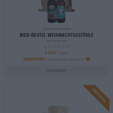
Deutsche Lagerbiere
Bier-Beutel Weihnachtsgefühle
Die Bierothek®
(0)
€ 5,90
€ 9,90
MEHRWEG
info
1,00 L Flasche - € 5,90 / LTR
Ausverkauft
FREE GLASS