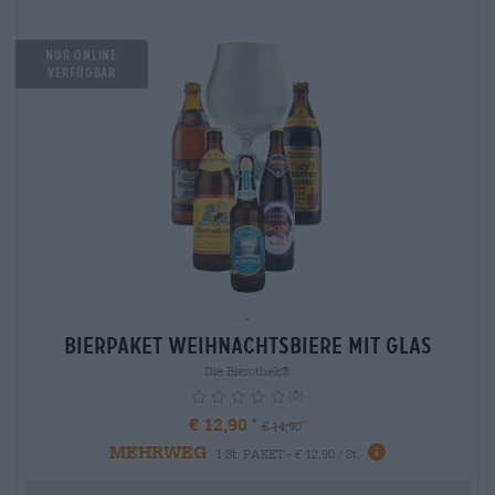
NUR ONLINE
VERFÜGBAR
-
Bierpaket Weihnachtsbiere mit Glas
Die Bierothek®
(0)
€ 12,90
€ 14,90
MEHRWEG
info
1 St. PAKET - € 12,90 / St.