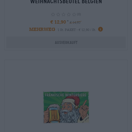
Weihnachtsbeutel Belgien
(0)
€ 12,90
€ 14,60
MEHRWEG
info
1 St. PAKET - € 12,90 / St.
Ausverkauft