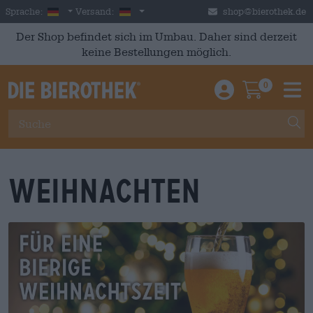
Skip to main content
German
Deutschland
Sprache:
Versand:
shop@bierothek.de
Der Shop befindet sich im Umbau. Daher sind derzeit
keine Bestellungen möglich.
0
Einloggen / An
Warenkor
M
Weihnachten