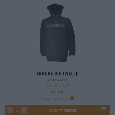
-
Hoodie Bierwelle
Die Bierothek®
(0)
€ 39,90
-
1 St. - € 39,90 / St.
In den Warenkorb