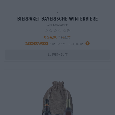
-
Bierpaket bayerische Winterbiere
Die Bierothek®
(0)
€ 24,90
€ 28,30
MEHRWEG
info
1 St. PAKET - € 24,90 / St.
Ausverkauft