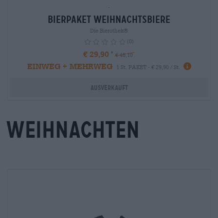
-
Bierpaket Weihnachtsbiere
Die Bierothek®
(0)
€ 29,90
€ 45,10
EINWEG + MEHRWEG
info
1 St. PAKET - € 29,90 / St.
Ausverkauft
Weihnachten