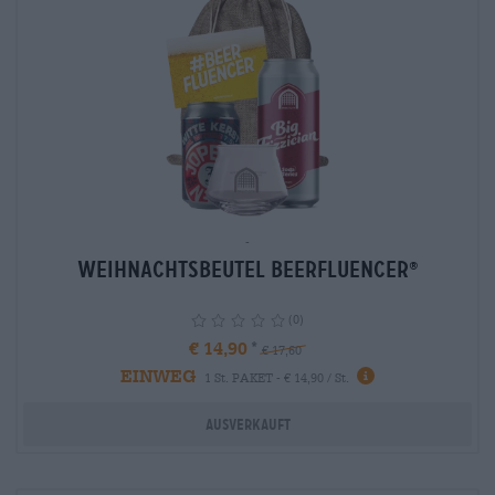
-
Weihnachtsbeutel Beerfluencer
®
(0)
€ 14,90
€ 17,60
EINWEG
info
1 St. PAKET - € 14,90 / St.
Ausverkauft