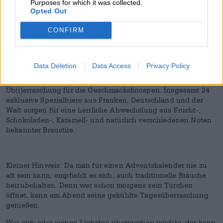
Purposes for which it was collected.
Wenn Du einen langweiligen Adventskalender möchtest,
Opted Out
dann bist Du bei uns leider nicht an der richtigen Stelle.
Denn bei uns gibt es mit dem Bierothek
-Adventskalender
CONFIRM
®
eine ganz besondere Version eines Adventskalender.
Schokolade ist in diesem Adventskalender nicht enthalten.
Zumindest nicht in Form einer Tafel. Wer beispielsweise
Data Deletion
Data Access
Privacy Policy
weder auf Schokolade, noch auf Bier verzichten mag, dem
bietet der Bierothek
-Adventskalender eine 24-tägige
®
Üb(i)erraschung für die Geschmacksknospen. Insgesamt 24
exklusive Spezialbiere aus Franken, Deutschland und der
Welt sorgen für eine herrliche Abwechslung aus Frucht-,
Schokoladen-, Karamell- und natürlich verschiedenen Noten
bekannter Braustile.
Kleiner Hinweis: Da man für einen Adventskalender nie zu
alt sein kann, empfiehlt es sich, auch traditionelle Bräuche
beizubehalten. Denn wer schon morgens sein Türchen
öffnet, kann am Abend seine gekühlte Tagesüberraschung
genießen.
Wer sich oder seinen Liebsten überraschen möchte, der kann