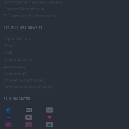
Plattform für Verbrauchsteuern
Hopnet Händlerlogin
E-Commerce für Brauereien
Rechtliches/Hinweise
Jugendschutz
Pfand
AGB
Widerrufsrecht
Impressum
Datenschutz
Kundenbewertungen
Barrierefreiheitserklärung
Zahlungsarten