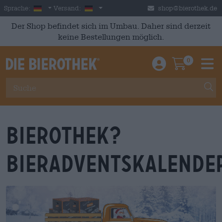
Skip to main content
German
Deutschland
Sprache:
Versand:
shop@bierothek.de
Der Shop befindet sich im Umbau. Daher sind derzeit
keine Bestellungen möglich.
0
Einloggen / An
Warenkor
M
Bierothek?
Bieradventskalende