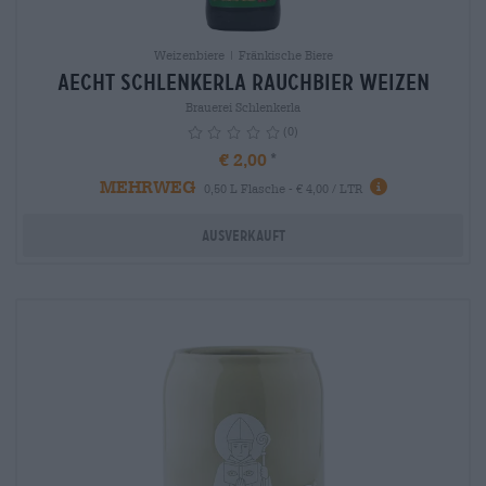
Weizenbiere | Fränkische Biere
Aecht Schlenkerla Rauchbier Weizen
Brauerei Schlenkerla
(0)
€ 2,00
MEHRWEG
info
0,50 L Flasche - € 4,00 / LTR
Ausverkauft