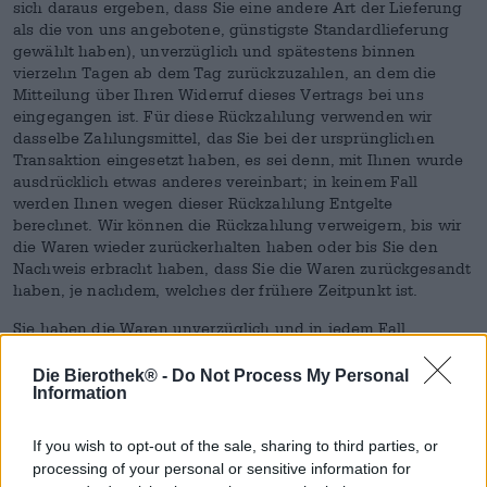
sich daraus ergeben, dass Sie eine andere Art der Lieferung
als die von uns angebotene, günstigste Standardlieferung
gewählt haben), unverzüglich und spätestens binnen
vierzehn Tagen ab dem Tag zurückzuzahlen, an dem die
Mitteilung über Ihren Widerruf dieses Vertrags bei uns
eingegangen ist. Für diese Rückzahlung verwenden wir
dasselbe Zahlungsmittel, das Sie bei der ursprünglichen
Transaktion eingesetzt haben, es sei denn, mit Ihnen wurde
ausdrücklich etwas anderes vereinbart; in keinem Fall
werden Ihnen wegen dieser Rückzahlung Entgelte
berechnet. Wir können die Rückzahlung verweigern, bis wir
die Waren wieder zurückerhalten haben oder bis Sie den
Nachweis erbracht haben, dass Sie die Waren zurückgesandt
haben, je nachdem, welches der frühere Zeitpunkt ist.
Sie haben die Waren unverzüglich und in jedem Fall
spätestens binnen vierzehn Tagen ab dem Tag, an dem Sie
uns über den Widerruf dieses Vertrags unterrichten, an uns
Die Bierothek® -
Do Not Process My Personal
Information
zurückzusenden oder zu übergeben. Die Frist ist gewahrt,
wenn Sie die Waren vor Ablauf der Frist von vierzehn Tagen
absenden.
If you wish to opt-out of the sale, sharing to third parties, or
processing of your personal or sensitive information for
Sie tragen die unmittelbaren Kosten der Rücksendung der