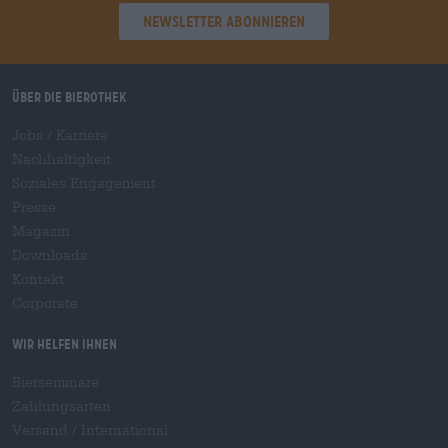
Newsletter abonnieren
Über die Bierothek
Jobs / Karriere
Nachhaltigkeit
Soziales Engagement
Presse
Magazin
Downloads
Kontakt
Corporate
Wir helfen Ihnen
Bierseminare
Zahlungsarten
Versand
/
International