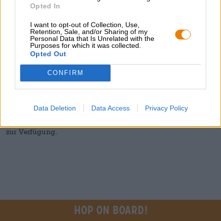
Opted In
Ende der Widerrufsbelehrung.
I want to opt-out of Collection, Use,
Retention, Sale, and/or Sharing of my
Kundendienst
Personal Data that Is Unrelated with the
Purposes for which it was collected.
Opted Out
Unser Kundendienst für Fragen, Reklamationen und
Beanstandungen steht Ihnen werktags von 8:00 Uhr bis
CONFIRM
16:00 Uhr unter
Telefon: +49-951-3017 8389
Telefax: +49-951-3017 9009
Data Deletion
Data Access
Privacy Policy
E-Mail:
info@bierothek.de
zur Verfügung.
Hop on board!