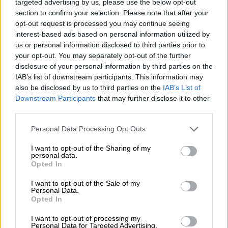
targeted advertising by us, please use the below opt-out
Waren.
section to confirm your selection. Please note that after your
Sie müssen für einen etwaigen Wertverlust der Waren nur
opt-out request is processed you may continue seeing
aufkommen, wenn dieser Wertverlust auf einen zur Prüfung
interest-based ads based on personal information utilized by
der Beschaffenheit, Eigenschaften und Funktionsweise der
us or personal information disclosed to third parties prior to
Waren nicht notwendigen Umgang mit ihnen zurückzuführen
your opt-out. You may separately opt-out of the further
ist.
disclosure of your personal information by third parties on the
IAB’s list of downstream participants. This information may
also be disclosed by us to third parties on the
IAB’s List of
Ausschluss bzw. vorzeitiges Erlöschen des Widerrufsrechts
Downstream Participants
that may further disclose it to other
third parties.
Das Widerrufsrecht besteht nicht bei Verträgen zur Lieferung
von Waren, die schnell verderben können oder deren
Personal Data Processing Opt Outs
Verfallsdatum schnell überschritten würde.
Soweit nichts anderes vereinbart ist, besteht ein
I want to opt-out of the Sharing of my
personal data.
Widerrufsrecht nicht bei Verträgen zur Erbringung von
Opted In
Dienstleistungen im Zusammenhang mit
Freizeitbetätigungen, wenn der Vertrag für die Erbringung
I want to opt-out of the Sale of my
einen spezifischen Termin oder Zeitraum vorsieht. Danach ist
Personal Data.
ein Widerrufsrecht auch bei Verträgen ausgeschlossen, die
Opted In
den Verkauf von Tickets für termingebundene
I want to opt-out of processing my
Freizeitveranstaltungen zum Gegenstand haben.
Personal Data for Targeted Advertising.