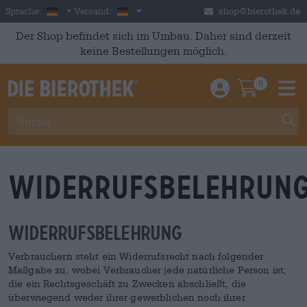
Skip to main content
German
Deutschland
Sprache:
Versand:
shop@bierothek.de
Der Shop befindet sich im Umbau. Daher sind derzeit
keine Bestellungen möglich.
0
Einloggen / An
Warenkor
M
Widerrufsbelehrun
Widerrufsbelehrung
Verbrauchern steht ein Widerrufsrecht nach folgender
Maßgabe zu, wobei Verbraucher jede natürliche Person ist,
die ein Rechtsgeschäft zu Zwecken abschließt, die
überwiegend weder ihrer gewerblichen noch ihrer