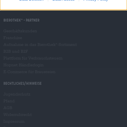
Versand
/
International
FAQ
Bierothek
- Partner
®
Geschäftskunden
Franchise
Aufnahme in das Bierothek
-Sortiment
®
B2B und B2F
Plattform für Verbrauchsteuern
Hopnet Händlerlogin
E-Commerce für Brauereien
Rechtliches/Hinweise
Jugendschutz
Pfand
AGB
Widerrufsrecht
Impressum