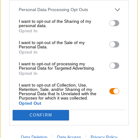
Hop on board!
Personal Data Processing Opt Outs
Newsletter abonnieren
I want to opt-out of the Sharing of my
personal data.
Opted In
Über die Bierothek
I want to opt-out of the Sale of my
Personal Data.
Jobs / Karriere
Opted In
Nachhaltigkeit
I want to opt-out of processing my
Soziales Engagement
Personal Data for Targeted Advertising.
Presse
Opted In
Magazin
I want to opt-out of Collection, Use,
Downloads
Retention, Sale, and/or Sharing of my
Kontakt
Personal Data that Is Unrelated with the
Purposes for which it was collected.
Corporate
Opted Out
Wir helfen Ihnen
CONFIRM
Bierseminare
Zahlungsarten
Data Deletion
Data Access
Privacy Policy