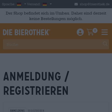
Skip to main content
German
Deutschland
Sprache:
Versand:
shop@bierothek.de
Der Shop befindet sich im Umbau. Daher sind derzeit
keine Bestellungen möglich.
0
Einloggen / An
Warenkor
M
Anmeldung /
Registrieren
Anmeldung
Registrieren