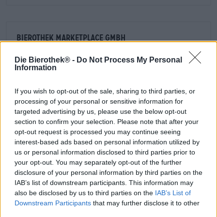
Bierothek Marketplace GmbH
An der Spinnerei 3
96047 Bamberg
Die Bierothek® -
Do Not Process My Personal
Information
Germany
+49-951-3017-8389
If you wish to opt-out of the sale, sharing to third parties, or
info@bierothek.de
processing of your personal or sensitive information for
targeted advertising by us, please use the below opt-out
section to confirm your selection. Please note that after your
Business- und Franchise Kunden aufgepasst!
opt-out request is processed you may continue seeing
interest-based ads based on personal information utilized by
Den B2B und B2F Shop findest Du
us or personal information disclosed to third parties prior to
your opt-out. You may separately opt-out of the further
hier
disclosure of your personal information by third parties on the
IAB’s list of downstream participants. This information may
also be disclosed by us to third parties on the
IAB’s List of
Downstream Participants
that may further disclose it to other
third parties.