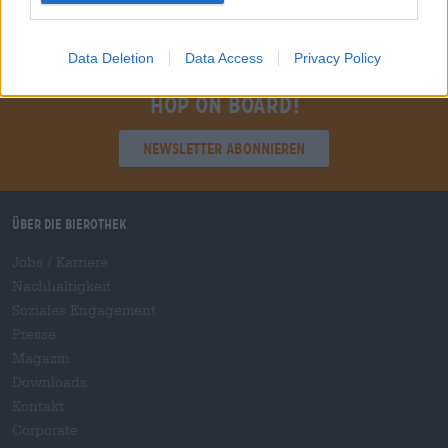
Data Deletion
Data Access
Privacy Policy
Hop on board!
Newsletter abonnieren
Über die Bierothek
Jobs / Karriere
Nachhaltigkeit
Soziales Engagement
Presse
Magazin
Downloads
Kontakt
Corporate