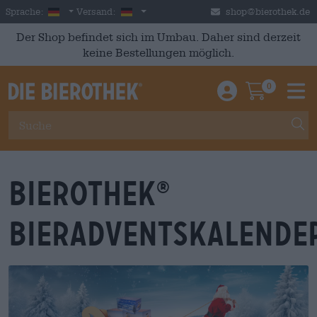
Skip to main content
German
Deutschland
Sprache:
Versand:
shop@bierothek.de
Der Shop befindet sich im Umbau. Daher sind derzeit
keine Bestellungen möglich.
0
Einloggen / An
Warenkor
M
Bierothek
®
Bieradventskalende