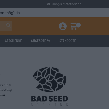
shop@bierothek.de
en möglich.
0
Einloggen / Anmelden
Warenkorb
Geschenke
Angebote %
Standorte
r
ut eine
Brewing
enn