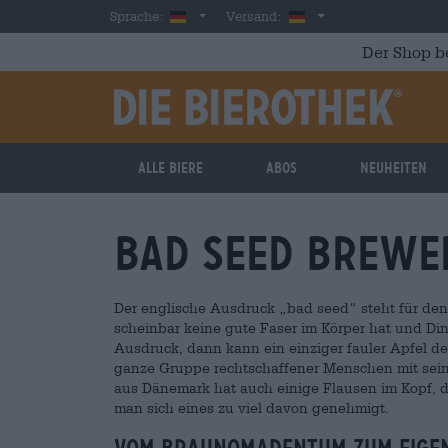
Skip to main content
German
Deutschland
Sprache:
Versand:
Der Shop b
Alle Biere
Abos
Neuheiten
Bad Seed Brewe
Der englische Ausdruck „bad seed“ steht für den
scheinbar keine gute Faser im Körper hat und Di
Ausdruck, dann kann ein einziger fauler Apfel d
ganze Gruppe rechtschaffener Menschen mit sei
aus Dänemark hat auch einige Flausen im Kopf, d
man sich eines zu viel davon genehmigt.