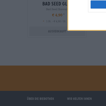
bad seed glas
Bad Seed Brewery
€ 4,90
-
1 St. - € 4,90 / St.
Ausverkauft
Über die Bierothek
Wir helfen Ihnen