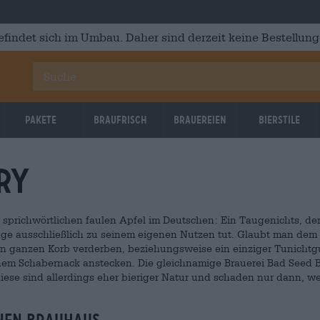
efindet sich im Umbau. Daher sind derzeit keine Bestellung
Pakete
Braufrisch
Brauereien
Bierstile
ry
 sprichwörtlichen faulen Apfel im Deutschen: Ein Taugenichts, de
nge ausschließlich zu seinem eigenen Nutzen tut. Glaubt man dem
en ganzen Korb verderben, beziehungsweise ein einziger Tunichtg
nem Schabernack anstecken. Die gleichnamige Brauerei Bad Seed 
iese sind allerdings eher bieriger Natur und schaden nur dann, w