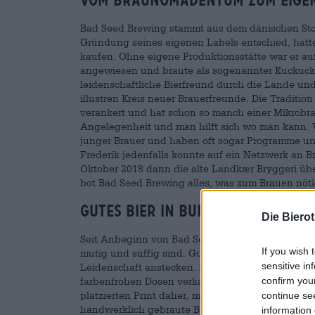
Vom Braunomadentum zum eige
Bad Seed Brewing stammt aus dem dänischen Storv
Gründung seines eigenen Labels entschied, hatte 
kaufen. Ohne eigene Produktionsstätte war er auf 
angewiesen und braute als sogenannter Kuckucksb
leidenschaftliche Bierfreund durch die Lande un
illustren Kreis neuer Brauerfreunde. Die Traditio
verankert und hat schon so manch einer Mikrobrau
Angelegenheit und man hilft sich wo man kann. V
junger Brauer und haben oft sogar Programme u
Frederik jedenfalls konnte auf ein Netzwerk an 
Oktober 2018 dann die alte Landkær Bryggeri übe
bot Bad Seed Brewing alles, was zum Brauen nöti
Gutes Bier in bunten Dosen
Die Biero
Seit Anbeginn von Bad Seed Brewing verfolgt das
If you wish 
mutig und süffig sind. Gutes Bier fließt ihnen d
sensitive in
Leidenschaft anstecken. Mittlerweile hat die Brau
confirm you
farbenfrohen Dosen verkauft werden. Die meiste
platzierten Print daher, manche sind auch von e
continue se
handwerklich gebraute Bierspezialitäten, die mi
information 