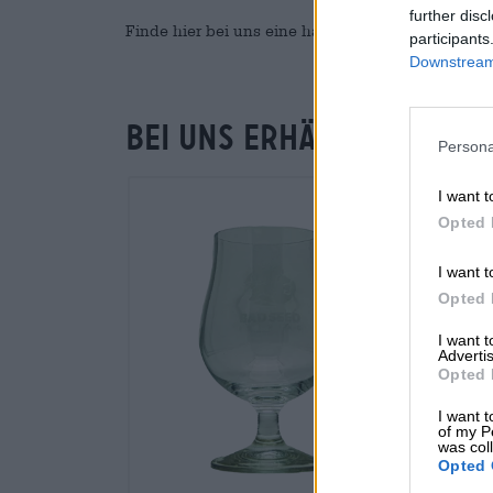
further disc
Finde hier bei uns eine handverlesene Auswahl 
participants
Downstream 
Bei uns erhältlich
Persona
I want t
Opted 
I want t
Opted 
I want 
Advertis
Opted 
I want t
of my P
was col
Opted 