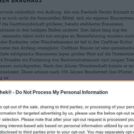
nen Brauhaus
orde südöstlich von Aalborg. Als sich Frederik Hector Schmidt z
er noch nicht die finanziellen Mittel, sich ein eigenes Brausystem
die Gastfreundschaft größerer, bereits etablierter Brauereien
rauer in den heiligen Hallen anderer. Drei Jahre lang zog der
d sammelte dabei nicht nur einiges an Brauerfahrung sondern auc
n des Kuckucks- oder Wanderbrauens ist tief in der Craftbier-Kultur
erei den Anfang ermöglicht. Craftbier Brauen ist eine gemeinscha
iele erfolgreiche Brauereien legen großen Wert auf die Unterstüt
nd Projekte zur Förderung von Nachwuchsbrauern und jungen Tal
Brauern zurückgreifen. Nach drei Jahren Wanderschaft konnte er im
rnehmen: Diese schloss nach 100 Jahren Braubetrieb ihre Pforten
g ist.
thek® -
Do Not Process My Personal Information
 Team ein simples Ziel: Sie möchten Biere brauen, die geschmackv
to opt-out of the sale, sharing to third parties, or processing of your per
urch die Adern und sie möchten andere mit ihrer Begeisterung und
formation for targeted advertising by us, please use the below opt-out s
erei ein stabiles Kernsortiment von mehr als 20 Bieren, die in
r selection. Please note that after your opt-out request is processed y
n Exemplare kommen in einer leuchtenden Grundfarbe mit einem z
inem Muster überzogen. Hinter dem fröhlichen Design stecken
eing interest-based ads based on personal information utilized by us or
t den besten Ideen und den besten Rohstoffen hergestellt werden.
disclosed to third parties prior to your opt-out. You may separately opt-