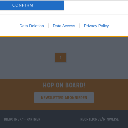
CONFIRM
Data Deletion
Data Access
Privacy Policy
1
Hop on board!
Newsletter abonnieren
Bierothek
- Partner
Rechtliches/Hinweise
®