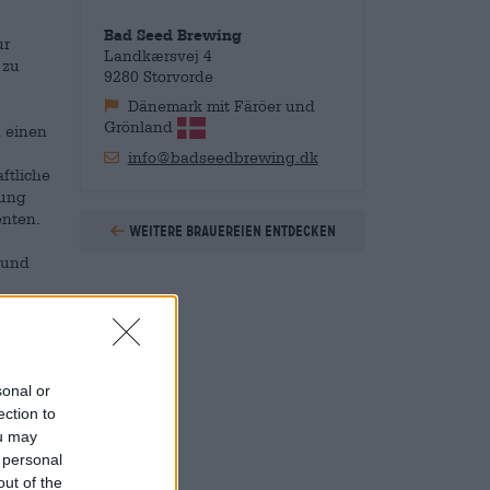
Bad Seed Brewing
ur
Landkærsvej 4
 zu
9280 Storvorde
Dänemark mit Färöer und
Grönland
h einen
info@badseedbrewing.dk
ftliche
zung
enten.
Weitere Brauereien entdecken
 und
oll,
sonal or
ection to
ou may
entral
 personal
out of the