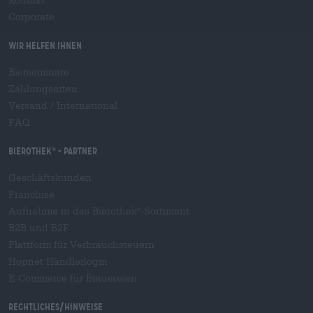
Kontakt
Corporate
Wir helfen Ihnen
Bierseminare
Zahlungsarten
Versand
/
International
FAQ
Bierothek
- Partner
®
Geschäftskunden
Franchise
Aufnahme in das Bierothek
-Sortiment
®
B2B und B2F
Plattform für Verbrauchsteuern
Hopnet Händlerlogin
E-Commerce für Brauereien
Rechtliches/Hinweise