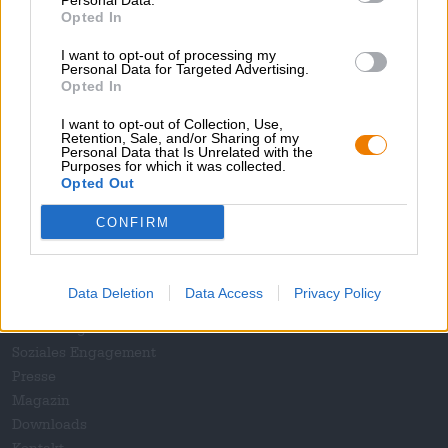
Personal Data.
Opted In
I want to opt-out of processing my
1
Personal Data for Targeted Advertising.
Opted In
I want to opt-out of Collection, Use,
Retention, Sale, and/or Sharing of my
Hop on board!
Personal Data that Is Unrelated with the
Purposes for which it was collected.
Opted Out
Newsletter abonnieren
CONFIRM
Über die Bierothek
Data Deletion
Data Access
Privacy Policy
Jobs / Karriere
Nachhaltigkeit
Soziales Engagement
Presse
Magazin
Downloads