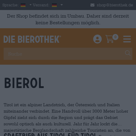
Skip to main content
German
Deutschland
Sprache:
Versand:
shop@bierothek.de
Der Shop befindet sich im Umbau. Daher sind derzeit
keine Bestellungen möglich.
0
Einloggen / An
Warenkor
M
Bierol
Tirol ist ein alpiner Landstrich, der Österreich und Italien
miteinander verbindet. Eine Handvoll über 3000 Meter hoher
Gipfel zieht sich durch die Region und prägt das Gebiet
sowohl optisch als auch kulturell. Jahr für Jahr lockt die
majestätische Berglandschaft zahlreiche Touristen an, die von