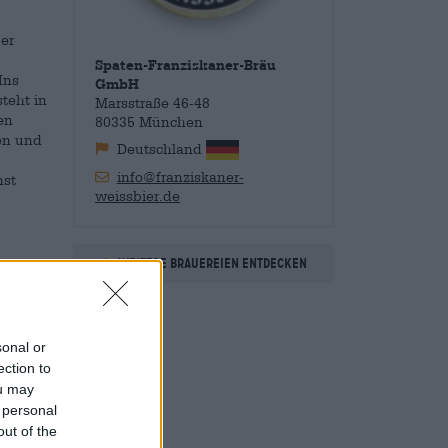
ber
Spaten-Franziskaner-Bräu
Ins
GmbH
steht in
Marsstraße 46-48
en
80335 München
gen und
Deutschland
info@franziskaner-
nst
weissbier.de
Weitere Brauereien entdecken
rischen
tät. Das
es-
effen
sonal or
rtiment
ection to
Auswahl
ou may
 jedes
 personal
rd.
out of the