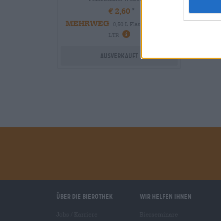
€ 2,60
MEHRWEG
0,50 L Flasche - € 5,20 /
LTR
Ausverkauft
Über die Bierothek
Wir helfen Ihnen
Jobs / Karriere
Bierseminare