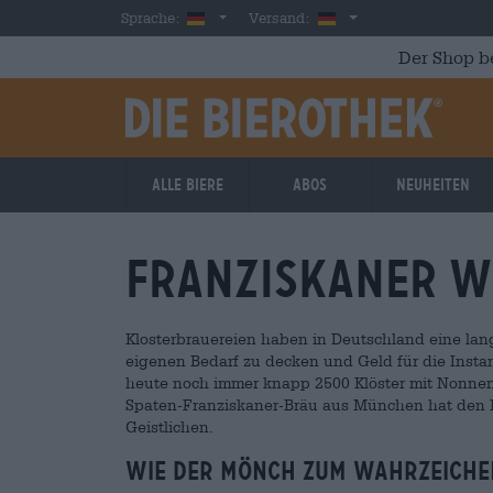
Skip to main content
German
Deutschland
Sprache:
Versand:
Der Shop b
Alle Biere
Abos
Neuheiten
Franziskaner W
Klosterbrauereien haben in Deutschland eine lang
eigenen Bedarf zu decken und Geld für die Inst
heute noch immer knapp 2500 Klöster mit Nonnen 
Spaten-Franziskaner-Bräu aus München hat den 
Geistlichen.
Wie der Mönch zum Wahrzeich