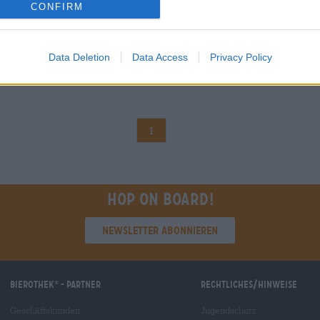
CONFIRM
Data Deletion
Data Access
Privacy Policy
1
Hop on board!
Newsletter abonnieren
Bierothek
- Partner
Rechtliches/Hinweise
®
Geschäftskunden
Jugendschutz