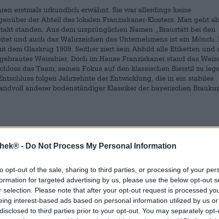
ren erstmals urkundlich erwähnt. Sie war allerdings keine
egenüber der Abteil des lokalen Franziskaner-Klosters. Man geht a
ntakt standen. Aus dem ursprünglichen Namen „Braustätt bei den
eitet und auch das Wahrzeichen des Unternehmens ist ein Mönch. 
it dem Glaskrug 1909. Seither ziert sein Abbild alle Etiketten und 
 gebrautes Weissbier. Doch im Hause Franziskaner stand das Weiz
schloss das Team, seinen Fokus auf den klassischen Bierstil zu le
Entschluss folgen Jahrzehnte der Entwicklung, die in ein stabiles
andvoll anderer bodenständiger Klassiker der bayerischen Brauku
rd aus handverlesenen Rohstoffen und nach den Vorgaben des Baye
thek® -
Do Not Process My Personal Information
Zutaten legt die Franziskaner Brauerei großen Wert auf beste Quali
schöpft, das Getreide wird von Landwirt:innen aus der Donau-Ri
llertau und die Hefe stammt aus eigener Züchtung. Im Sudhaus tr
to opt-out of the sale, sharing to third parties, or processing of your per
erlieferten Rezepturen auf hochmoderne Technik. Und auch das So
formation for targeted advertising by us, please use the below opt-out s
terschiedlichster Ausführung gibt es Helles, Kellerbier und eine 
r selection. Please note that after your opt-out request is processed y
liebling ist natürlich das Original
Hefe-Weissbier Hell
, doch auch
eing interest-based ads based on personal information utilized by us or
Leidenschaft des Brauerei-Teams und ihren hohen Qualitätsstanda
disclosed to third parties prior to your opt-out. You may separately opt-