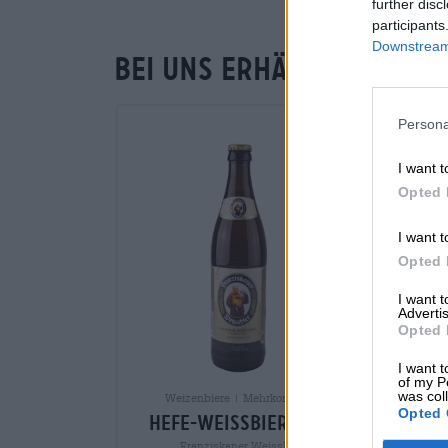
further disc
participants
Downstream 
Bei uns erhältlich
Persona
I want t
Opted 
I want t
Opted 
I want 
Advertis
Opted 
I want t
of my P
was col
Weizenbiere | Mehrkornbiere
Opted 
hefe-weissbier-hell
Franziskaner Weissbier