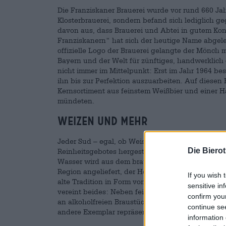
Die Franziskaner Brauerei wurde vor rund 660 Jah
Klosterbrauerei, sondern befand sich lediglich g
davon aus, dass Brauerei und Abtei in gutem Ko
Franziskanern“ hat sich der heutige Name abgel
offizielle Logo der Brauerei gelangte der Mönch m
Bayern und der Welt für zünftiges, handwerklich
nicht immer im Mittelpunkt: Erst im Jahr 1964 be
ihn bis zur Perfektion auszuarbeiten. Auf diesen 
Kernsortiment aus feinstem Weißbier und einer H
mündeten.
Weizen und mehr
Jeder Sud – egal, ob Weissbier oder nicht – wi
Die Biero
Reinheitsgebotes hergestellt. Bei der Wahl ihrer 
Wasser wird aus dem brauereieigenen Brunnen ge
Region angeliefert, der Hopfen kommt aus der Ha
If you wish 
alte Tradition in Form von Kupferkesseln und üb
sensitive in
vereint beides: Neben feinsten Weissbieren in un
confirm you
an alkoholfreien Braustücken. Absoluter Publikums
continue se
andere Exemplar repräsentiert die Hingabe und 
information 