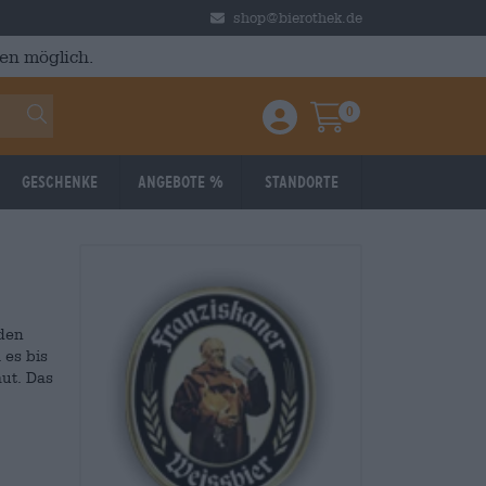
shop@bierothek.de
en möglich.
0
Einloggen / Anmelden
Warenkorb
Geschenke
Angebote %
Standorte
 den
 es bis
ut. Das