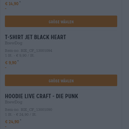
€ 14,90
-
Größe Wählen
t-shirt jet black heart
BrewDog
Item-no. BIE_CF_13001094
1 St. - € 9,90 / St.
€ 9,90
-
Größe Wählen
hoodie live craft - die punk
BrewDog
Item-no. BIE_CF_13001090
1 St. - € 24,90 / St.
€ 24,90
-