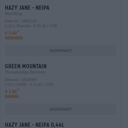
hazy jane - neipa
BrewDog
Item-no. 13001143
0,33 L Flasche - € 10,30 / LTR
€ 3,40
MEHRWEG
Ausverkauft
green mountain
Thornbridge Brewery
Item-no. 13025006
0,33 L DOSE - € 11,82 / LTR
€ 3,90
EINWEG
Ausverkauft
hazy jane - neipa 0,44l