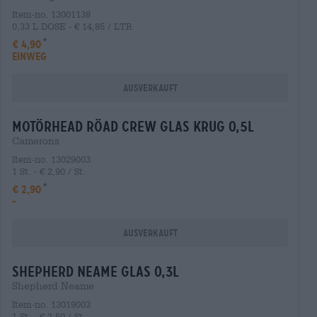
Item-no. 13001138
0,33 L DOSE - € 14,85 / LTR
€ 4,90
EINWEG
Ausverkauft
motörhead röad crew glas krug 0,5l
Camerons
Item-no. 13029003
1 St. - € 2,90 / St.
€ 2,90
-
Ausverkauft
shepherd neame glas 0,3l
Shepherd Neame
Item-no. 13019003
1 St. - € 2,50 / St.