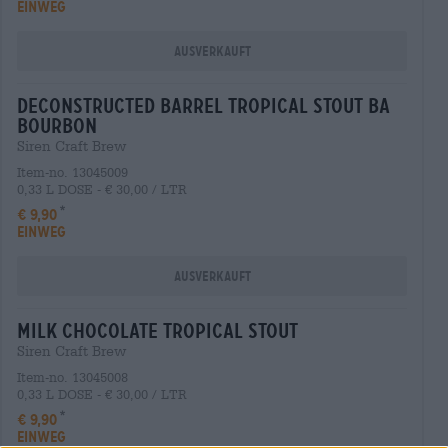
EINWEG
Ausverkauft
deconstructed barrel tropical stout ba
bourbon
Siren Craft Brew
Item-no. 13045009
0,33 L DOSE - € 30,00 / LTR
€ 9,90
EINWEG
Ausverkauft
milk chocolate tropical stout
Siren Craft Brew
Item-no. 13045008
0,33 L DOSE - € 30,00 / LTR
€ 9,90
EINWEG