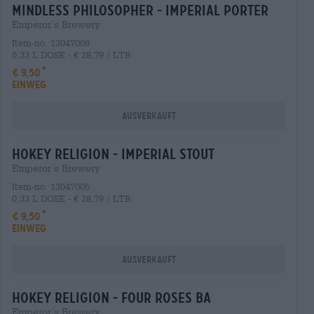
mindless philosopher - imperial porter
Emperor´s Brewery
Item-no. 13047006
0,33 L DOSE - € 28,79 / LTR
€ 9,50
EINWEG
Ausverkauft
hokey religion - imperial stout
Emperor´s Brewery
Item-no. 13047005
0,33 L DOSE - € 28,79 / LTR
€ 9,50
EINWEG
Ausverkauft
hokey religion - four roses ba
Emperor´s Brewery