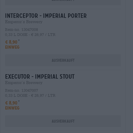
interceptor - imperial porter
Emperor´s Brewery
Item-no. 13047008
0,33 L DOSE - € 26,97 / LTR
€ 8,90
EINWEG
Ausverkauft
executor - imperial stout
Emperor´s Brewery
Item-no. 13047007
0,33 L DOSE - € 26,97 / LTR
€ 8,90
EINWEG
Ausverkauft