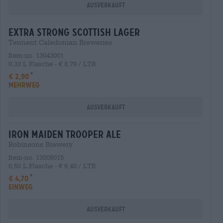
Ausverkauft
extra strong scottish lager
Tennent Caledonian Breweries
Item-no. 13043001
0,33 L Flasche - € 8,79 / LTR
€ 2,90
MEHRWEG
Ausverkauft
iron maiden trooper ale
Robinsons Brewery
Item-no. 13008015
0,50 L Flasche - € 9,40 / LTR
€ 4,70
EINWEG
Ausverkauft