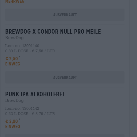
MEHRWEG
Ausverkauft
brewdog x condor null pro meile
BrewDog
Item-no. 13001140
0,33 L DOSE - € 7,58 / LTR
€ 2,50
EINWEG
Ausverkauft
punk ipa alkoholfrei
BrewDog
Item-no. 13001142
0,33 L DOSE - € 8,79 / LTR
€ 2,90
EINWEG