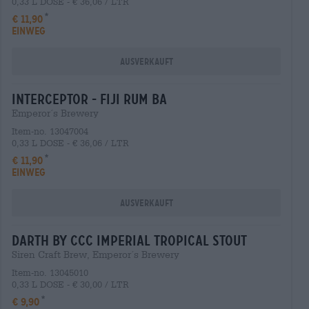
0,33 L DOSE - € 36,06 / LTR
€ 11,90
EINWEG
Ausverkauft
interceptor - fiji rum ba
Emperor´s Brewery
Item-no. 13047004
0,33 L DOSE - € 36,06 / LTR
€ 11,90
EINWEG
Ausverkauft
darth by ccc imperial tropical stout
Siren Craft Brew, Emperor´s Brewery
Item-no. 13045010
0,33 L DOSE - € 30,00 / LTR
€ 9,90