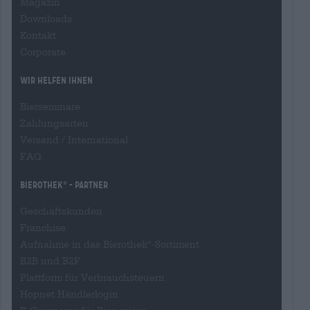
Magazin
Downloads
Kontakt
Corporate
Wir helfen Ihnen
Bierseminare
Zahlungsarten
Versand
/
International
FAQ
Bierothek
- Partner
®
Geschäftskunden
Franchise
Aufnahme in das Bierothek
-Sortiment
®
B2B und B2F
Plattform für Verbrauchsteuern
Hopnet Händlerlogin