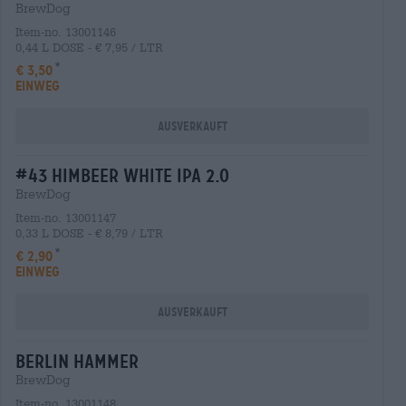
BrewDog
Item-no. 13001146
0,44 L DOSE - € 7,95 / LTR
€ 3,50
EINWEG
Ausverkauft
#43 himbeer white ipa 2.0
BrewDog
Item-no. 13001147
0,33 L DOSE - € 8,79 / LTR
€ 2,90
EINWEG
Ausverkauft
berlin hammer
BrewDog
Item-no. 13001148