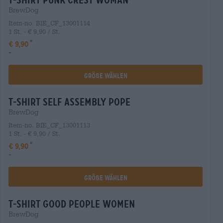
t-shirt punk crest woman
BrewDog
Item-no. BIE_CF_13001114
1 St. - € 9,90 / St.
€ 9,90
-
Größe Wählen
t-shirt self assembly pope
BrewDog
Item-no. BIE_CF_13001113
1 St. - € 9,90 / St.
€ 9,90
-
Größe Wählen
t-shirt good people women
BrewDog