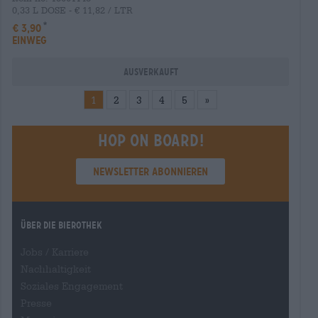
0,33 L DOSE - € 11,82 / LTR
€ 3,90
EINWEG
Ausverkauft
1
2
3
4
5
»
Hop on board!
Newsletter abonnieren
Über die Bierothek
Jobs / Karriere
Nachhaltigkeit
Soziales Engagement
Presse