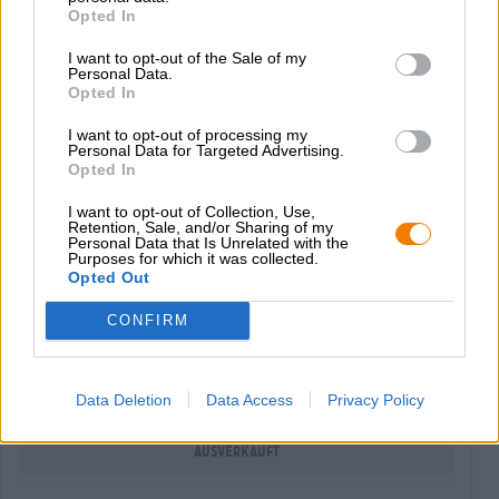
Opted In
high wire can
I want to opt-out of the Sale of my
Personal Data.
Magic Rock Brewing
Opted In
Item-no. 13032002
0,33 L DOSE - € 10,00 / LTR
I want to opt-out of processing my
Personal Data for Targeted Advertising.
€ 3,30
Opted In
EINWEG
I want to opt-out of Collection, Use,
Ausverkauft
Retention, Sale, and/or Sharing of my
Personal Data that Is Unrelated with the
Purposes for which it was collected.
Opted Out
cannonball
Magic Rock Brewing
CONFIRM
Item-no. 13032001
0,33 L DOSE - € 11,82 / LTR
€ 3,90
Data Deletion
Data Access
Privacy Policy
EINWEG
Ausverkauft