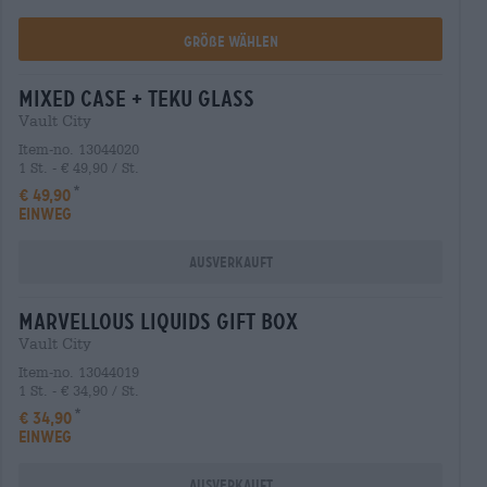
Größe Wählen
mixed case + teku glass
Vault City
Item-no. 13044020
1 St. - € 49,90 / St.
€ 49,90
EINWEG
Ausverkauft
marvellous liquids gift box
Vault City
Item-no. 13044019
1 St. - € 34,90 / St.
€ 34,90
EINWEG
Ausverkauft