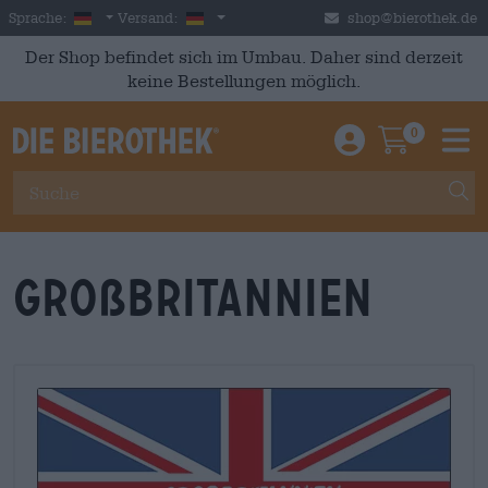
Skip to main content
German
Deutschland
Sprache:
Versand:
shop@bierothek.de
Der Shop befindet sich im Umbau. Daher sind derzeit
keine Bestellungen möglich.
0
Einloggen / An
Warenkor
M
Großbritannien