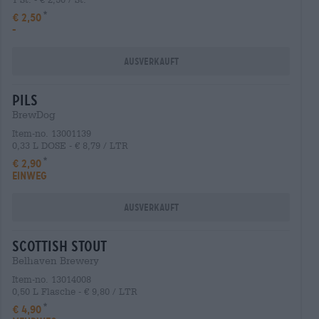
€ 2,50
-
Ausverkauft
Pils
BrewDog
Item-no. 13001139
0,33 L DOSE - € 8,79 / LTR
€ 2,90
EINWEG
Ausverkauft
scottish stout
Belhaven Brewery
Item-no. 13014008
0,50 L Flasche - € 9,80 / LTR
€ 4,90