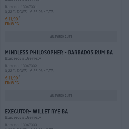
Item-no. 13047001
0,33 L DOSE - € 36,06 / LTR
€ 11,90
EINWEG
Ausverkauft
mindless philosopher - barbados rum ba
Emperor´s Brewery
Item-no. 13047002
0,33 L DOSE - € 36,06 / LTR
€ 11,90
EINWEG
Ausverkauft
executor- willet rye ba
Emperor´s Brewery
Item-no. 13047003