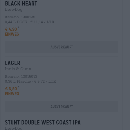
black heart
BrewDog
Item-no. 1300135
0,44 L DOSE - € 11,14 / LTR
€ 4,90
EINWEG
Ausverkauft
lager
Innis & Gunn
Item-no. 13015013
0,36 L Flasche - € 9,72 / LTR
€ 3,50
EINWEG
Ausverkauft
stunt double west coast ipa
BrewDog