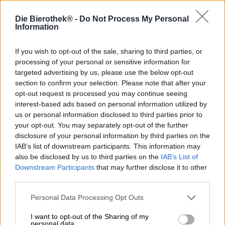
Ausverkauft
Die Bierothek® -
Do Not Process My Personal
Information
dark chocolate tropical stout
If you wish to opt-out of the sale, sharing to third parties, or
Siren Craft Brew
processing of your personal or sensitive information for
Item-no. 13045007
targeted advertising by us, please use the below opt-out
0,33 L DOSE - € 30,00 / LTR
section to confirm your selection. Please note that after your
€ 9,90
opt-out request is processed you may continue seeing
EINWEG
interest-based ads based on personal information utilized by
us or personal information disclosed to third parties prior to
Ausverkauft
your opt-out. You may separately opt-out of the further
disclosure of your personal information by third parties on the
britische inseln Bierpaket
IAB’s list of downstream participants. This information may
also be disclosed by us to third parties on the
IAB’s List of
Die Bierothek®
Downstream Participants
that may further disclose it to other
Item-no. 99000030
third parties.
1 St. PAKET - € 34,90 / St.
€ 34,90
Personal Data Processing Opt Outs
EINWEG + MEHRWEG
I want to opt-out of the Sharing of my
Ausverkauft
personal data.