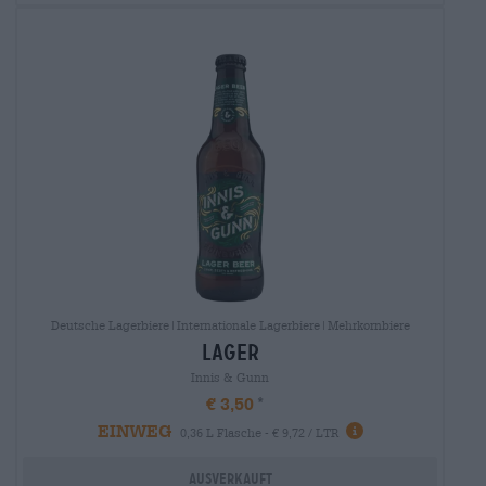
Deutsche Lagerbiere|Internationale Lagerbiere|Mehrkornbiere
lager
Innis & Gunn
€ 3,50
EINWEG
0,36 L Flasche - € 9,72 / LTR
Ausverkauft