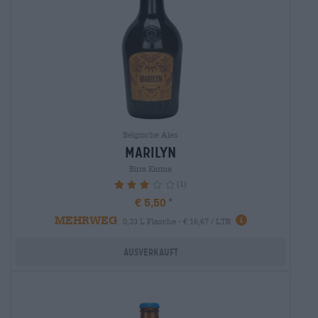
Belgische Ales
marilyn
Birra Karma
(1)
60%
€ 5,50
MEHRWEG
0,33 L Flasche - € 16,67 / LTR
Ausverkauft