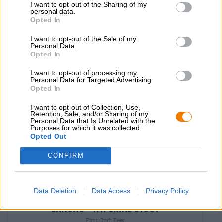
I want to opt-out of the Sharing of my
MEHRWEG
0,33 L Flasche - € 8,18 / LTR
personal data.
Opted In
Ausverkauft
I want to opt-out of the Sale of my
Personal Data.
Opted In
Untappd: 4,02
I want to opt-out of processing my
Personal Data for Targeted Advertising.
Opted In
I want to opt-out of Collection, Use,
Retention, Sale, and/or Sharing of my
Personal Data that Is Unrelated with the
Purposes for which it was collected.
Opted Out
CONFIRM
Porter & Stout|Holzfassgereifte Biere|Dunkles und
Data Deletion
Data Access
Privacy Policy
Schwarzbier|Frucht-, Kräuter-, und Gewürzbiere
sancho - imperial stout
First Craft Beer