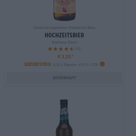
Deutsche Lagerbiere|Fränkische Biere
hochzeitsbier
Brauhaus Faust
(10)
94%
€ 3,20
MEHRWEG
0,33 L Flasche - € 9,70 / LTR
Ausverkauft