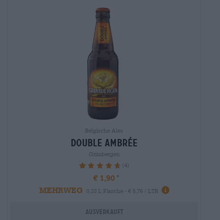
Belgische Ales
double ambrée
Grimbergen
(4)
95%
€ 1,90
MEHRWEG
0,33 L Flasche - € 5,76 / LTR
Ausverkauft