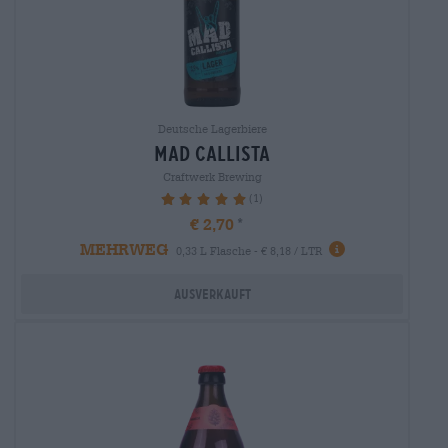
Deutsche Lagerbiere
mad callista
Craftwerk Brewing
(1)
100%
€ 2,70
MEHRWEG
0,33 L Flasche - € 8,18 / LTR
Ausverkauft