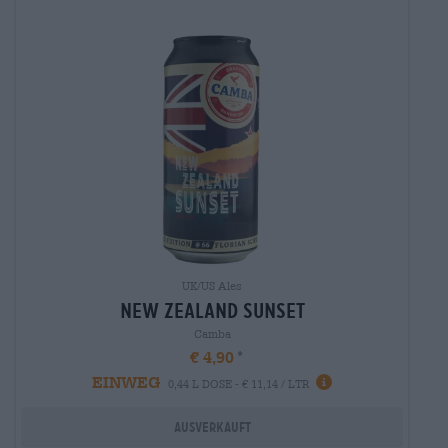
UK/US Ales
new zealand sunset
Camba
€ 4,90
EINWEG
0,44 L DOSE - € 11,14 / LTR
Ausverkauft