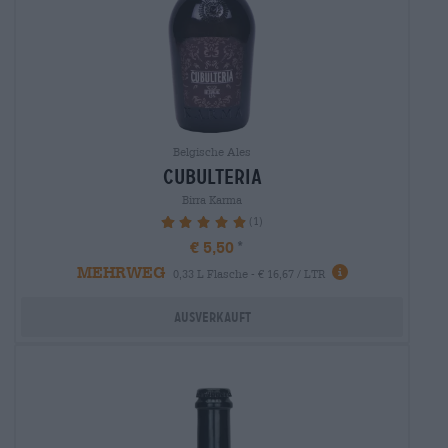
Belgische Ales
cubulteria
Birra Karma
(1)
100%
€ 5,50
MEHRWEG
0,33 L Flasche - € 16,67 / LTR
Ausverkauft