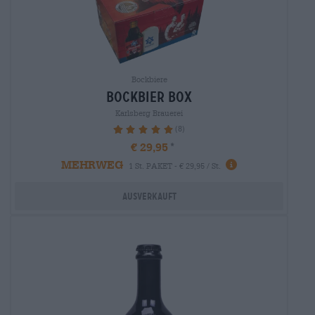
Bockbiere
bockbier box
Karlsberg Brauerei
(8)
100%
€ 29,95
MEHRWEG
1 St. PAKET - € 29,95 / St.
Ausverkauft