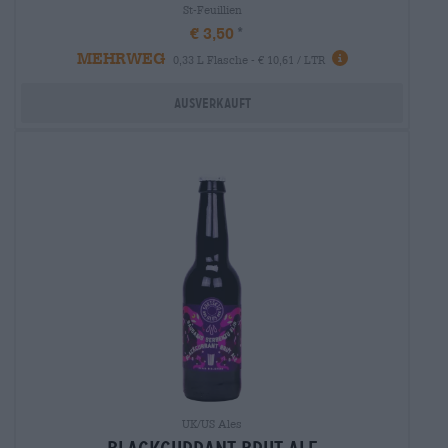
St-Feuillien
€ 3,50
MEHRWEG
0,33 L Flasche - € 10,61 / LTR
Ausverkauft
UK/US Ales