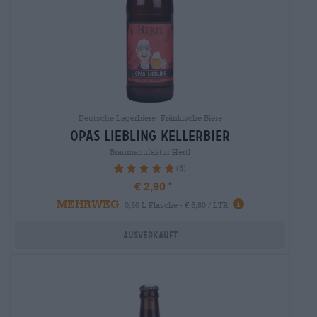
Deutsche Lagerbiere|Fränkische Biere
opas liebling kellerbier
Braumanufaktur Hertl
(8)
97.5%
€ 2,90
MEHRWEG
0,50 L Flasche - € 5,80 / LTR
Ausverkauft