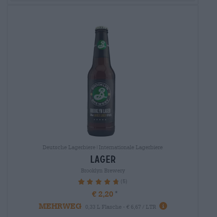
Deutsche Lagerbiere|Internationale Lagerbiere
lager
Brooklyn Brewery
(5)
96%
€ 2,20
MEHRWEG
0,33 L Flasche - € 6,67 / LTR