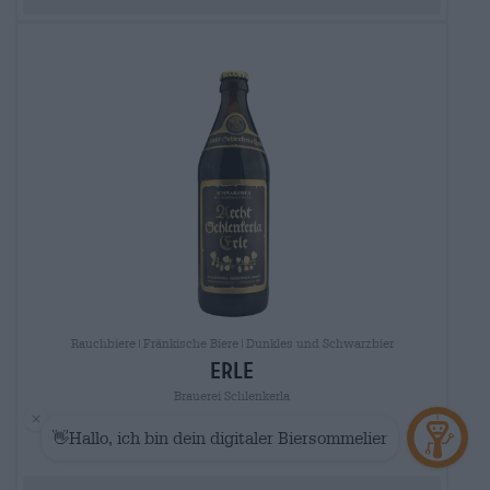
Rauchbiere|Fränkische Biere|Dunkles und Schwarzbier
erle
Brauerei Schlenkerla
€ 2,00
MEHRWEG
0,50 L Flasche - € 4,00 / LTR