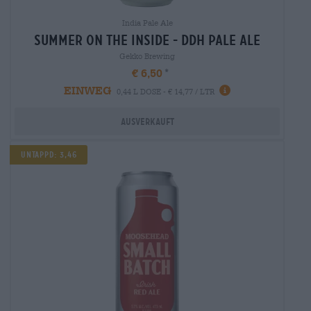
India Pale Ale
summer on the inside - ddh pale ale
Gekko Brewing
€ 6,50
EINWEG
0,44 L DOSE - € 14,77 / LTR
Ausverkauft
Untappd: 3,46