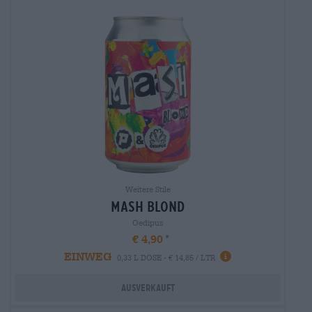
Weitere Stile
mash blond
Oedipus
€ 4,90
EINWEG
0,33 L DOSE - € 14,85 / LTR
Ausverkauft