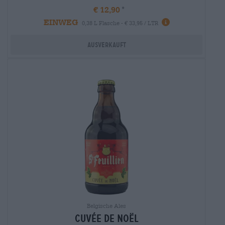
€ 12,90
EINWEG
0,38 L Flasche - € 33,95 / LTR
Ausverkauft
Belgische Ales
cuvée de noël