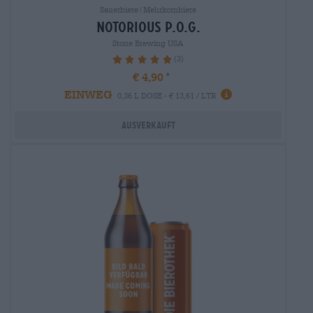
Sauerbiere|Mehrkornbiere
notorious p.o.g.
Stone Brewing USA
(3)
100%
€ 4,90
EINWEG
0,36 L DOSE - € 13,61 / LTR
Ausverkauft