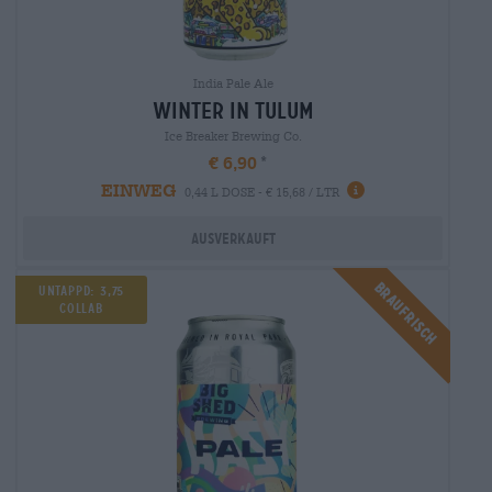
India Pale Ale
winter in tulum
Ice Breaker Brewing Co.
€ 6,90
EINWEG
0,44 L DOSE - € 15,68 / LTR
Ausverkauft
Braufrisch
UNTAPPD: 3,75
Collab