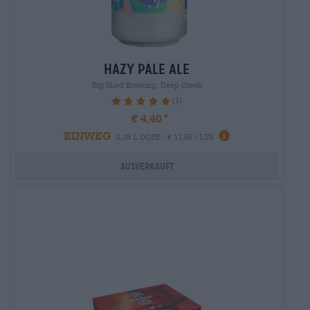
hazy pale ale
Big Shed Brewing, Deep Creek
(1)
100%
€ 4,40
EINWEG
0,38 L DOSE - € 11,58 / LTR
Ausverkauft