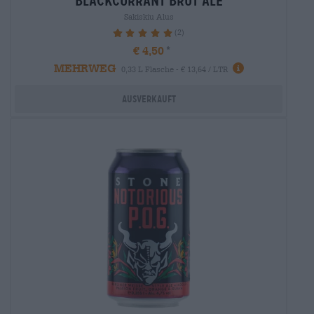
blackcurrant brut ale
Sakiskiu Alus
(2)
100%
€ 4,50
MEHRWEG
0,33 L Flasche - € 13,64 / LTR
Ausverkauft