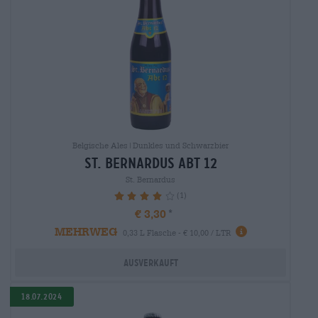
Belgische Ales|Dunkles und Schwarzbier
st. bernardus abt 12
St. Bernardus
(1)
80%
€ 3,30
MEHRWEG
0,33 L Flasche - € 10,00 / LTR
Ausverkauft
18.07.2024