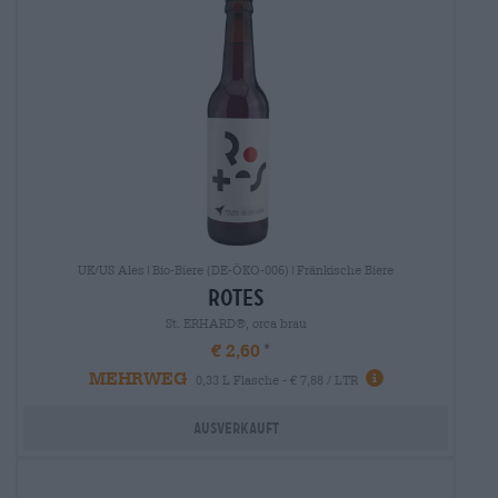
UK/US Ales|Bio-Biere (DE-ÖKO-006)|Fränkische Biere
rotes
St. ERHARD®, orca brau
€ 2,60
MEHRWEG
0,33 L Flasche - € 7,88 / LTR
Ausverkauft