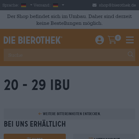
Skip to main content
German
Deutschland
Sprache:
Versand:
shop@bierothek.de
Der Shop befindet sich im Umbau. Daher sind derzeit
keine Bestellungen möglich.
0
Einloggen / An
Warenkor
M
20 - 29 IBU
Weitere Bittereinheiten entdecken.
Bei uns erhältlich