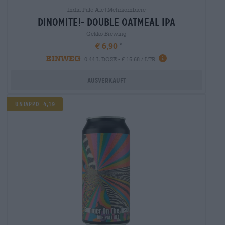
India Pale Ale|Mehrkornbiere
dinomite!- double oatmeal ipa
Gekko Brewing
€ 6,90
EINWEG
0,44 L DOSE - € 15,68 / LTR
Ausverkauft
Untappd: 4,19