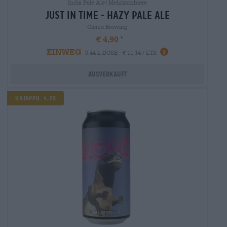
India Pale Ale|Mehrkornbiere
just in time - hazy pale ale
Cierzo Brewing
€ 4,90
EINWEG
0,44 L DOSE - € 11,14 / LTR
Ausverkauft
Untappd: 4,25