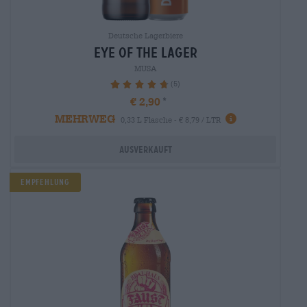
Deutsche Lagerbiere
eye of the lager
MUSA
(5)
96%
€ 2,90
MEHRWEG
0,33 L Flasche - € 8,79 / LTR
Ausverkauft
Empfehlung