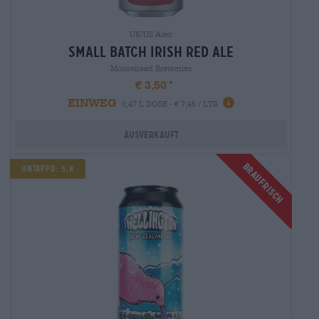
UK/US Ales
small batch irish red ale
Moosehead Breweries
€ 3,50
EINWEG
0,47 L DOSE - € 7,45 / LTR
Ausverkauft
Braufrisch
Untappd: 3,8