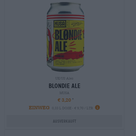
UK/US Ales
blondie ale
MUSA
€ 3,20
EINWEG
0,33 L DOSE - € 9,70 / LTR
Ausverkauft