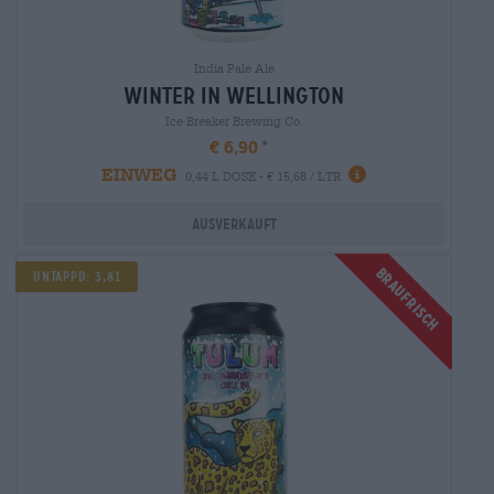
India Pale Ale
winter in wellington
Ice Breaker Brewing Co.
€ 6,90
EINWEG
0,44 L DOSE - € 15,68 / LTR
Ausverkauft
Braufrisch
Untappd: 3,81