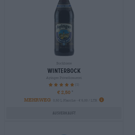
Bockbiere
winterbock
Ayinger Privatbrauerei
(1)
100%
€ 2,50
MEHRWEG
0,50 L Flasche - € 5,00 / LTR
Ausverkauft