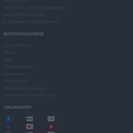
B2B und B2F
Plattform für Verbrauchsteuern
Hopnet Händlerlogin
E-Commerce für Brauereien
Rechtliches/Hinweise
Jugendschutz
Pfand
AGB
Widerrufsrecht
Impressum
Datenschutz
Kundenbewertungen
Barrierefreiheitserklärung
Zahlungsarten