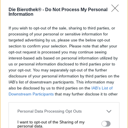
Die Bierothek® -
Do Not Process My Personal
Information
If you wish to opt-out of the sale, sharing to third parties, or
processing of your personal or sensitive information for
Bockbiere
targeted advertising by us, please use the below opt-out
maibock
section to confirm your selection. Please note that after your
opt-out request is processed you may continue seeing
Ayinger Privatbrauerei
interest-based ads based on personal information utilized by
(1)
100%
us or personal information disclosed to third parties prior to
€ 2,50
your opt-out. You may separately opt-out of the further
MEHRWEG
0,50 L Flasche - € 5,00 / LTR
disclosure of your personal information by third parties on the
IAB’s list of downstream participants. This information may
Ausverkauft
also be disclosed by us to third parties on the
IAB’s List of
Downstream Participants
that may further disclose it to other
third parties.
Personal Data Processing Opt Outs
I want to opt-out of the Sharing of my
personal data.