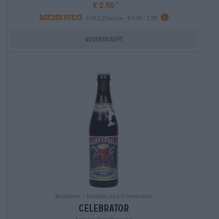
€ 2,50
MEHRWEG
0,50 L Flasche - € 5,00 / LTR
Ausverkauft
Bockbiere | Dunkles und Schwarzbier
celebrator