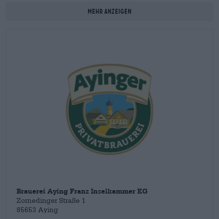
Bierspezialitäten, die weltweit Anerkennung finden.
Mehr anzeigen
Tatsächlich wurde die Ayinger Privatbrauerei schon vielfach
ausgezeichnet. Ihr dunkler Bock
Celebrator
fällt hierbei
besonders ins Auge: Das Starkbier wurde neben unzähligen
Preisen sogar schon zu einem der besten 50 Biere weltweit
gekürt.
Brauerei Aying Franz Inselkammer KG
Zornedinger Straße 1
85653 Aying