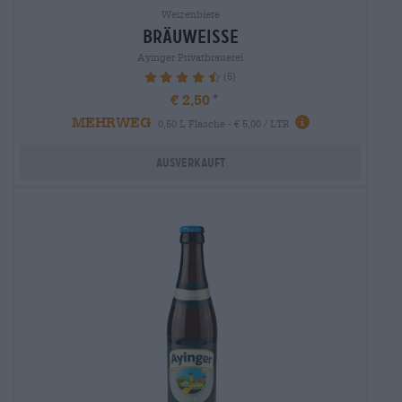
Weizenbiere
bräuweisse
Ayinger Privatbrauerei
(5)
92%
€ 2,50
MEHRWEG
0,50 L Flasche - € 5,00 / LTR
Ausverkauft