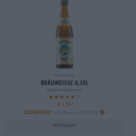
Weizenbiere
bräuweisse 0,33l
Ayinger Privatbrauerei
(2)
100%
€ 1,70
MEHRWEG
0,33 L Flasche - € 5,15 / LTR
Ausverkauft