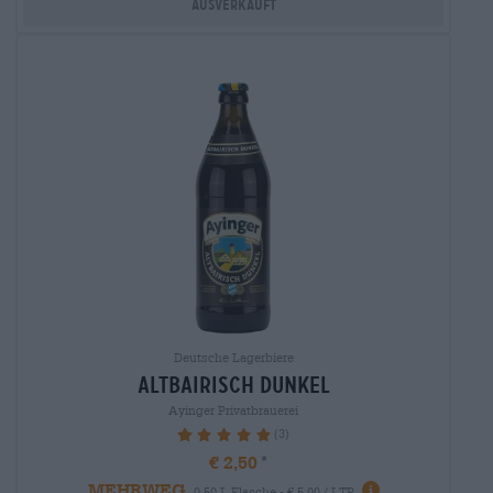
Ausverkauft
Deutsche Lagerbiere
altbairisch dunkel
Ayinger Privatbrauerei
(3)
100%
€ 2,50
MEHRWEG
0,50 L Flasche - € 5,00 / LTR