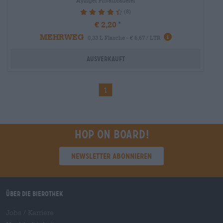
Ayinger Privatbrauerei
(8)
90%
€ 2,20
MEHRWEG
0,33 L Flasche - € 6,67 / LTR
Ausverkauft
1
Hop on board!
Newsletter abonnieren
Über die Bierothek
Jobs / Karriere