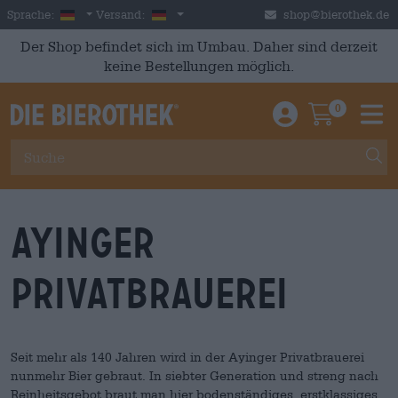
Skip to main content
German
Deutschland
Sprache:
Versand:
shop@bierothek.de
Der Shop befindet sich im Umbau. Daher sind derzeit
keine Bestellungen möglich.
0
Einloggen / An
Warenkor
M
Ayinger
Privatbrauerei
Seit mehr als 140 Jahren wird in der Ayinger Privatbrauerei
nunmehr Bier gebraut. In siebter Generation und streng nach
Reinheitsgebot braut man hier bodenständiges, erstklassiges