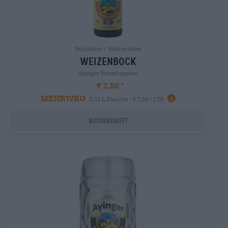
Bockbiere | Weizenbiere
weizenbock
Ayinger Privatbrauerei
€ 2,50
MEHRWEG
0,33 L Flasche - € 7,58 / LTR
Ausverkauft