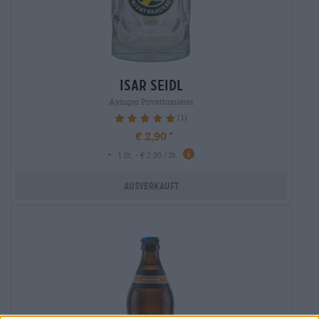
isar seidl
Ayinger Privatbrauerei
(1)
100%
€ 2,90
-
1 St. - € 2,90 / St.
Ausverkauft