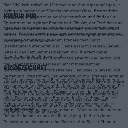
Bier. Idyllisch zwischen München und den Alpen gelegen, ist
Aying ein bayerischer Vorzeigeort erster Güte. Brautradition
Kultur pur
und Kultur sind eng miteinander verwoben und finden ihr
Epizentrum im Ayinger Braustüberl. Ein Ort, der Tradition und
Dass Bier zu Bayern gehört wie der süße Senf zur Weißwurst,
Moderne auf schönste verbindet und sich großer Beliebtheit
ist klar. Wie klar, wird einem erst bewusst, wenn man einmal
erfreut. Eingebettet in diese malerische Umgebung findet sich
in Aying war und sich mit dem Brauereichef Franz
die Ayinger Privatbrauerei.
Inselkammer unterhalten hat. Gemeinsam mit seinen Lieben
leitet er das Familienunternehmen und fungiert dabei
Darauf eine kühle Bräuweisse!
gleichzeitig als eine Art Kulturbotschafter für die Region. Mit
viel Lebenslust und Leidenschaft ist Inselkammer
Ausgezeichnet
Bierbotschafter und Botschafter des Genusses in Bayern. Mit
Restaurant, Braustüberl, Brauereigasthof und Brauerei leitet er
Für ihr ausgezeichnetes Bier legt die Ayinger Privatbrauerei
ein einzigartiges Ensemble bayerischer Gastlichkeit und pflegt
besonders hohen Wert auf die hohe Qualität ihrer Zutaten. Ein
die Traditionen der Region mit zahlreichen Veranstaltungen
Highlight ist definitiv das Wasser, mit dem das Bier gebraut
und Events. Die Ayinger Privatbrauerei ist ein Knotenpunkt
wird: Es stammt aus dem Brunnen der St. Andreas Quelle in
modernen bayerischen Lebens und Chef Inselkammer
Aying und ist dank seiner Nähstoffzusammensetzung als
verweist mit viel Herzblut auf die Wurzeln von Tradition,
Wohl bekomm’s!
natürliches Mineralwasser anerkannt. Aber auch die anderen
Tracht und Trinken in Bayern.
Rohstoffe kommen aus dem Raum Aying. In der Ayinger
Privatbrauerei kommt nur das Beste in den Kessel. Heraus
kommt ein breit gefächertes Sortiment von insgesamt 14