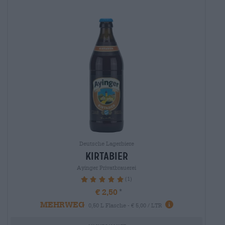
Deutsche Lagerbiere
kirtabier
Ayinger Privatbrauerei
(1)
100%
€ 2,50
MEHRWEG
0,50 L Flasche - € 5,00 / LTR