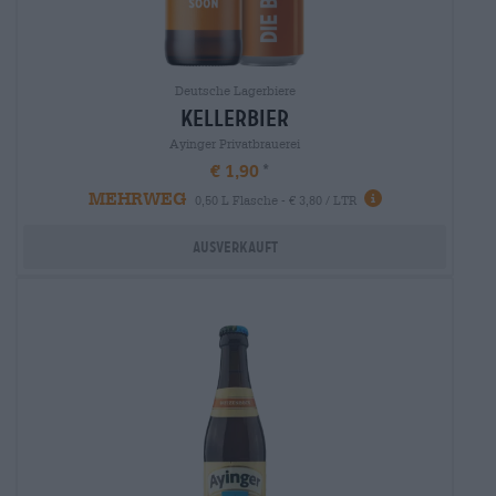
Deutsche Lagerbiere
kellerbier
Ayinger Privatbrauerei
€ 1,90
MEHRWEG
0,50 L Flasche - € 3,80 / LTR
Ausverkauft