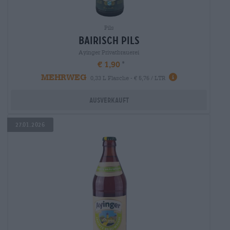
Pils
bairisch Pils
Ayinger Privatbrauerei
€ 1,90
MEHRWEG
0,33 L Flasche - € 5,76 / LTR
Ausverkauft
27.01.2026