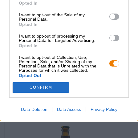
Opted In
I want to opt-out of the Sale of my
Personal Data.
Opted In
I want to opt-out of processing my
Personal Data for Targeted Advertising.
Opted In
Deutsche Lagerbiere
I want to opt-out of Collection, Use,
frühlingsbier
Retention, Sale, and/or Sharing of my
Personal Data that Is Unrelated with the
Ayinger Privatbrauerei
Purposes for which it was collected.
(1)
100%
Opted Out
€ 2,50
CONFIRM
MEHRWEG
0,50 L Flasche - € 5,00 / LTR
Ausverkauft
Data Deletion
Data Access
Privacy Policy