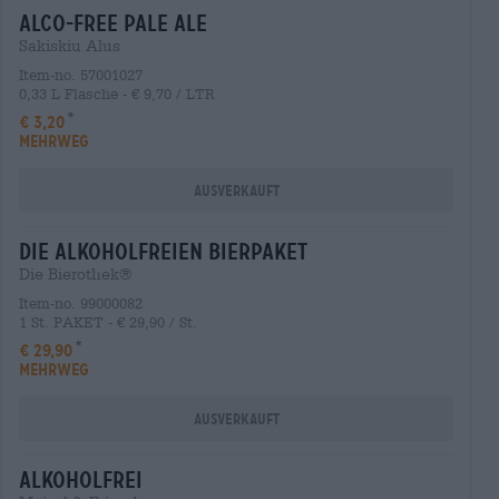
alco-free pale ale
Sakiskiu Alus
Item-no. 57001027
0,33 L Flasche - € 9,70 / LTR
€ 3,20
MEHRWEG
Ausverkauft
die alkoholfreien Bierpaket
Die Bierothek®
Item-no. 99000082
1 St. PAKET - € 29,90 / St.
€ 29,90
MEHRWEG
Ausverkauft
alkoholfrei