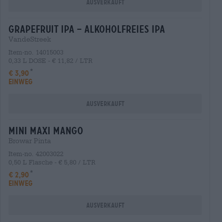
Ausverkauft
grapefruit ipa – alkoholfreies ipa
VandeStreek
Item-no. 14015003
0,33 L DOSE - € 11,82 / LTR
€ 3,90
EINWEG
Ausverkauft
mini maxi mango
Browar Pinta
Item-no. 42003022
0,50 L Flasche - € 5,80 / LTR
€ 2,90
EINWEG
Ausverkauft