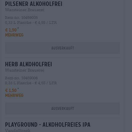
pilsener alkoholfrei
Warsteiner Brauerei
Item-no. 10459005
0,33 L Flasche - € 4,55 / LTR
€ 1,50
MEHRWEG
Ausverkauft
herb alkoholfrei
Warsteiner Brauerei
Item-no. 10459006
0,33 L Flasche - € 4,55 / LTR
€ 1,50
MEHRWEG
Ausverkauft
playground - alkoholfreies ipa
VandeStreek