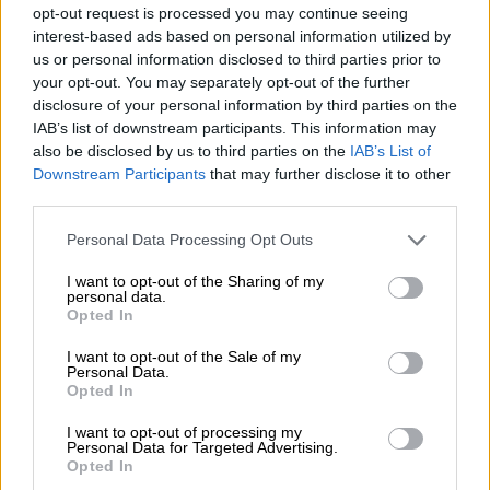
Item-no. 14002012
opt-out request is processed you may continue seeing
0,33 L Flasche - € 8,79 / LTR
interest-based ads based on personal information utilized by
€ 2,90
us or personal information disclosed to third parties prior to
MEHRWEG
your opt-out. You may separately opt-out of the further
disclosure of your personal information by third parties on the
Ausverkauft
IAB’s list of downstream participants. This information may
also be disclosed by us to third parties on the
IAB’s List of
Downstream Participants
that may further disclose it to other
punk ipa alkoholfrei
third parties.
BrewDog
Item-no. 13001142
Personal Data Processing Opt Outs
0,33 L DOSE - € 8,79 / LTR
€ 2,90
I want to opt-out of the Sharing of my
EINWEG
personal data.
Opted In
Ausverkauft
I want to opt-out of the Sale of my
Personal Data.
Opted In
original Helles alkoholfrei
Weihenstephan
I want to opt-out of processing my
Personal Data for Targeted Advertising.
Item-no. 10126009
Opted In
0,50 L Flasche - € 3,80 / LTR