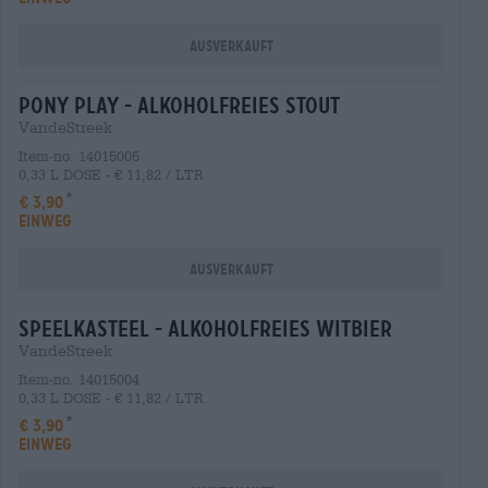
Ausverkauft
pony play - alkoholfreies stout
VandeStreek
Item-no. 14015005
0,33 L DOSE - € 11,82 / LTR
€ 3,90
EINWEG
Ausverkauft
speelkasteel - alkoholfreies witbier
VandeStreek
Item-no. 14015004
0,33 L DOSE - € 11,82 / LTR
€ 3,90
EINWEG