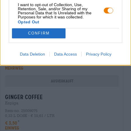
€ 1,90
I want to opt-out of Collection, Use,
MEHRWEG
Retention, Sale, and/or Sharing of my
Personal Data that Is Unrelated with the
Purposes for which it was collected.
Ausverkauft
Opted Out
CONFIRM
wegseidla 1 ohne
Aufsesser
Item-no. 10009016
Data Deletion
Data Access
Privacy Policy
0,50 L Flasche - € 3,60 / LTR
€ 1,80
MEHRWEG
Ausverkauft
ginger coffee
Espiga
Item-no. 25009075
0,33 L DOSE - € 10,61 / LTR
€ 3,50
EINWEG