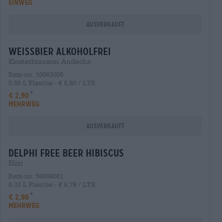
EINWEG
Ausverkauft
weissbier alkoholfrei
Klosterbrauerei Andechs
Item-no. 10063005
0,50 L Flasche - € 5,80 / LTR
€ 2,90
MEHRWEG
Ausverkauft
delphi free beer hibiscus
Elixi
Item-no. 56004001
0,33 L Flasche - € 8,79 / LTR
€ 2,90
MEHRWEG