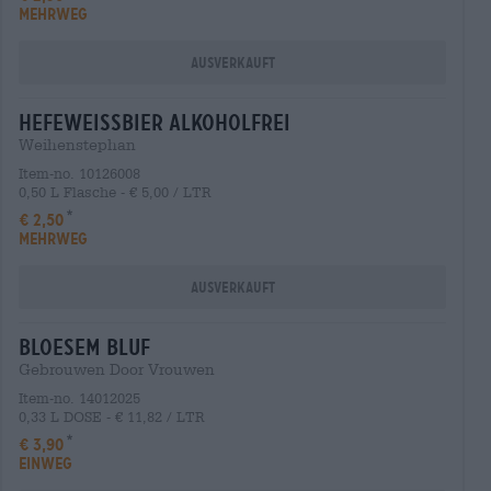
MEHRWEG
Ausverkauft
hefeweissbier alkoholfrei
Weihenstephan
Item-no. 10126008
0,50 L Flasche - € 5,00 / LTR
€ 2,50
MEHRWEG
Ausverkauft
bloesem bluf
Gebrouwen Door Vrouwen
Item-no. 14012025
0,33 L DOSE - € 11,82 / LTR
€ 3,90
EINWEG