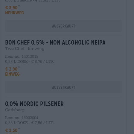
0,33 L Flasche - € 11,82 / LTR
€ 3,90
MEHRWEG
Ausverkauft
bon chef 0,5% - non alcoholic neipa
Two Chefs Brewing
Item-no. 14013018
0,33 L DOSE - € 8,79 / LTR
€ 2,90
EINWEG
Ausverkauft
0,0% nordic pilsener
Carlsberg
Item-no. 18002004
0,33 L DOSE - € 7,58 / LTR
€ 2,50