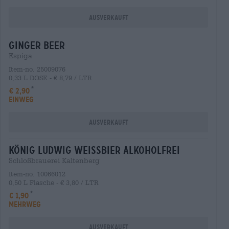
Ausverkauft
ginger beer
Espiga
Item-no. 25009076
0,33 L DOSE - € 8,79 / LTR
€ 2,90
EINWEG
Ausverkauft
könig ludwig weissbier alkoholfrei
Schloßbrauerei Kaltenberg
Item-no. 10066012
0,50 L Flasche - € 3,80 / LTR
€ 1,90
MEHRWEG
Ausverkauft