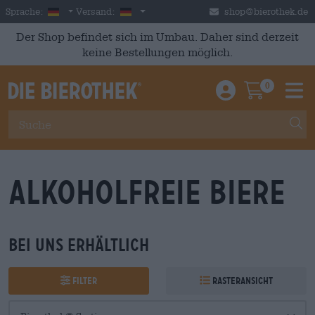
Skip to main content
German
Deutschland
Sprache:
Versand:
shop@bierothek.de
Der Shop befindet sich im Umbau. Daher sind derzeit
keine Bestellungen möglich.
0
Einloggen / An
Warenkor
M
Alkoholfreie Biere
Bei uns erhältlich
Filter
Rasteransicht