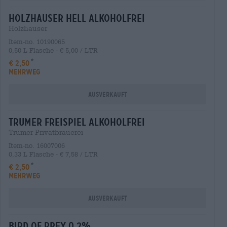
holzhauser hell alkoholfrei
Holzhauser
Item-no. 10190065
0,50 L Flasche - € 5,00 / LTR
€ 2,50
MEHRWEG
Ausverkauft
trumer freispiel alkoholfrei
Trumer Privatbrauerei
Item-no. 16007006
0,33 L Flasche - € 7,58 / LTR
€ 2,50
MEHRWEG
Ausverkauft
bird of prey 0,2%