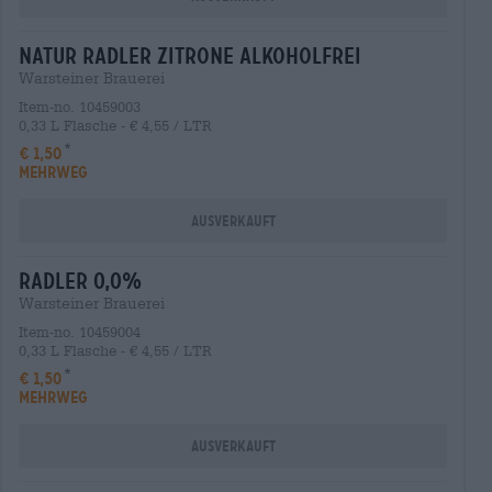
natur Radler zitrone alkoholfrei
Warsteiner Brauerei
Item-no. 10459003
0,33 L Flasche - € 4,55 / LTR
€ 1,50
MEHRWEG
Ausverkauft
Radler 0,0%
Warsteiner Brauerei
Item-no. 10459004
0,33 L Flasche - € 4,55 / LTR
€ 1,50
MEHRWEG
Ausverkauft