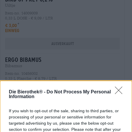
Uiltje
Item-no. 14009009
0,33 L DOSE - € 9,09 / LTR
€ 3,00
EINWEG
Ausverkauft
ergo bibamus
Bibamus
Item-no. 10456002
0,33 L Flasche - € 8,79 / LTR
€ 2,90
MEHRWEG
Die Bierothek® -
Do Not Process My Personal
Information
Ausverkauft
If you wish to opt-out of the sale, sharing to third parties, or
processing of your personal or sensitive information for
nillis 0,0%
targeted advertising by us, please use the below opt-out
La Trappe Trappist
section to confirm your selection. Please note that after your