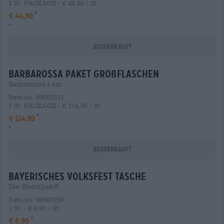
1 St. PACKAGE - € 44,90 / St.
€ 44,90
-
Ausverkauft
barbarossa Paket großflaschen
Barbarossa i am
Item-no. 99000311
1 St. PACKAGE - € 114,90 / St.
€ 114,90
-
Ausverkauft
bayerisches volksfest tasche
Die Bierothek®
Item-no. 99000250
1 St. - € 6,90 / St.
€ 6,90