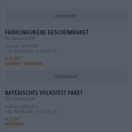
-
Ausverkauft
frühlingsbiere Geschenkpaket
Die Bierothek®
Item-no. 99000185
1 St. PACKAGE - € 14,90 / St.
€ 14,90
EINWEG + MEHRWEG
Ausverkauft
bayerisches volksfest Paket
Die Bierothek®
Item-no. 88000229
1 St. PACKAGE - € 12,60 / St.
€ 12,60
MEHRWEG