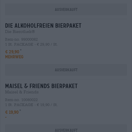
Ausverkauft
die alkoholfreien Bierpaket
Die Bierothek®
Item-no. 99000082
1 St. PACKAGE - € 29,90 / St.
€ 29,90
MEHRWEG
Ausverkauft
maisel & friends Bierpaket
Maisel & Friends
Item-no. 10080022
1 St. PACKAGE - € 19,90 / St.
€ 19,90
-
Ausverkauft