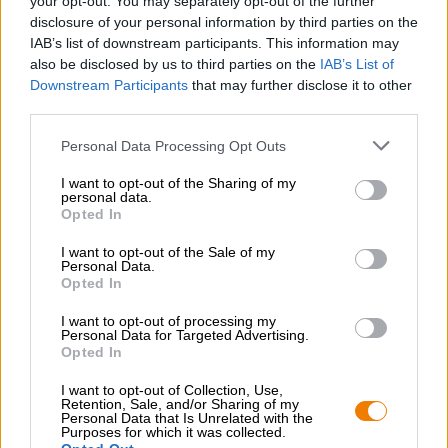
your opt-out. You may separately opt-out of the further
disclosure of your personal information by third parties on the
Bierpaket weihnachtsbiere mit glas
IAB’s list of downstream participants. This information may
Die Bierothek®
also be disclosed by us to third parties on the
IAB’s List of
Item-no. 99000171
Downstream Participants
that may further disclose it to other
1 St. PACKAGE - € 12,90 / St.
third parties.
€ 12,90
MEHRWEG
Personal Data Processing Opt Outs
I want to opt-out of the Sharing of my
Ausverkauft
personal data.
Opted In
Bierpaket Winterbiere großflaschen
I want to opt-out of the Sale of my
Die Bierothek®
Personal Data.
Opted In
Item-no. 99000176
1 St. PACKAGE - € 94,90 / St.
I want to opt-out of processing my
€ 94,90
Personal Data for Targeted Advertising.
MEHRWEG
Opted In
Ausverkauft
I want to opt-out of Collection, Use,
Retention, Sale, and/or Sharing of my
Personal Data that Is Unrelated with the
Purposes for which it was collected.
weihnachtsbiere Geschenkpaket