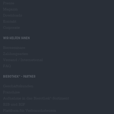
Presse
Magazin
Downloads
Kontakt
Corporate
Wir helfen Ihnen
Bierseminare
Zahlungsarten
Versand
/
International
FAQ
Bierothek
- Partner
®
Geschäftskunden
Franchise
Aufnahme in das Bierothek
-Sortiment
®
B2B und B2F
Plattform für Verbrauchsteuern