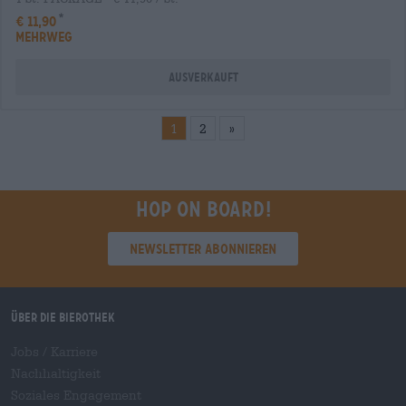
€ 11,90
MEHRWEG
Ausverkauft
1
2
»
Hop on board!
Newsletter abonnieren
Über die Bierothek
Jobs / Karriere
Nachhaltigkeit
Soziales Engagement