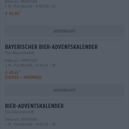
Item-no. 88000180
1 St. PACKAGE - € 54,90 / St.
€ 54,90
-
Ausverkauft
bayerischer bier-adventskalender
Die Bierothek®
Item-no. 99000156
1 St. PACKAGE - € 49,41 / St.
€ 49,41
EINWEG + MEHRWEG
Ausverkauft
bier-adventskalender
Die Bierothek®
Item-no. 99000008
1 St. PACKAGE - € 62,91 / St.