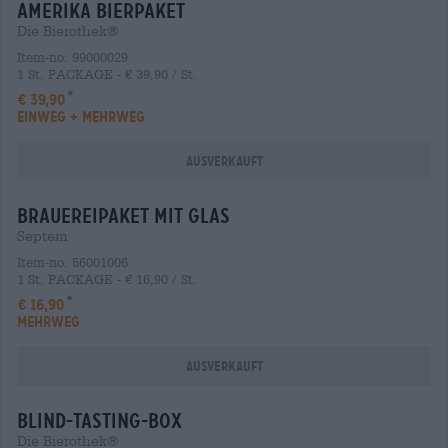
amerika Bierpaket
Die Bierothek®
Item-no. 99000029
1 St. PACKAGE - € 39,90 / St.
€ 39,90
EINWEG + MEHRWEG
Ausverkauft
brauereipaket mit glas
Septem
Item-no. 56001006
1 St. PACKAGE - € 16,90 / St.
€ 16,90
MEHRWEG
Ausverkauft
blind-tasting-box
Die Bierothek®