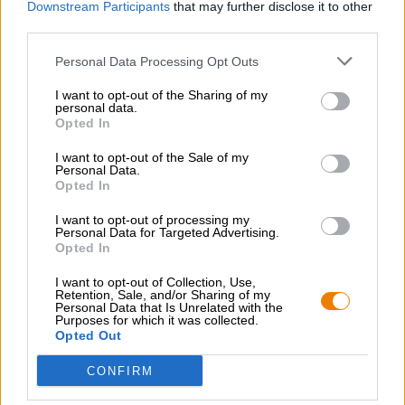
Downstream Participants
that may further disclose it to other
peel the darkness - imperial stout
third parties.
Munich Brew Mafia
Personal Data Processing Opt Outs
€ 4,90
MEHRWEG
0,50 L Flasche - € 9,80 / LTR
I want to opt-out of the Sharing of my
personal data.
Opted In
Ausverkauft
I want to opt-out of the Sale of my
Personal Data.
Opted In
I want to opt-out of processing my
Personal Data for Targeted Advertising.
Opted In
I want to opt-out of Collection, Use,
Retention, Sale, and/or Sharing of my
Personal Data that Is Unrelated with the
Purposes for which it was collected.
Opted Out
CONFIRM