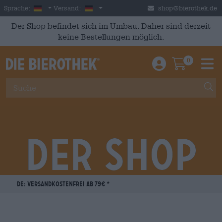
Skip to main content
German
Deutschland
Sprache:
Versand:
shop@bierothek.de
Der Shop befindet sich im Umbau. Daher sind derzeit
keine Bestellungen möglich.
0
Einloggen / An
Warenkor
M
Der Shop
LINK
DE: VERSANDKOSTENFREI AB 79€
*
befindet