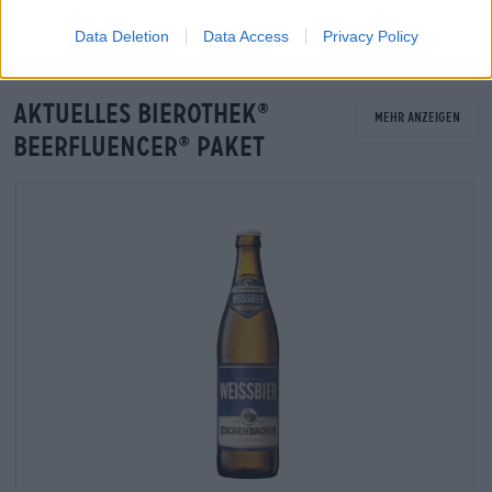
Data Deletion
Data Access
Privacy Policy
Aktuelles Bierothek
®
Mehr anzeigen
Beerfluencer
Paket
®