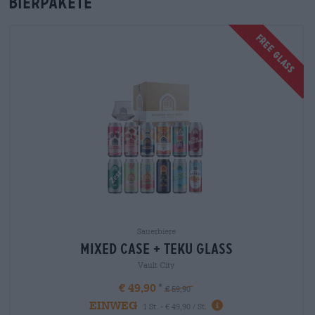
Bierpakete
FREE GLASS
Sauerbiere
mixed case + teku glass
Vault City
€ 49,90
€ 59,90
EINWEG
1 St. - € 49,90 / St.