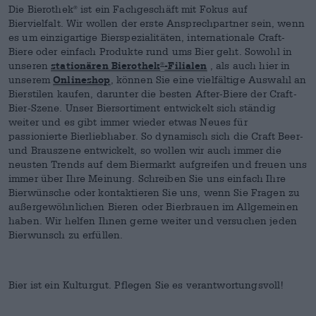
Die Bierothek
ist ein Fachgeschäft mit Fokus auf
®
Biervielfalt.
Wir wollen der erste Ansprechpartner sein, wenn
es um einzigartige Bierspezialitäten, internationale Craft-
Biere oder einfach Produkte rund ums Bier geht.
Sowohl in
unseren
stationären Bierothek
-Filialen
, als auch hier in
®
unserem
Onlineshop
, können Sie eine vielfältige Auswahl an
Bierstilen kaufen, darunter die besten After-Biere der Craft-
Bier-Szene.
Unser Biersortiment entwickelt sich ständig
weiter und es gibt immer wieder etwas Neues für
passionierte Bierliebhaber.
So dynamisch sich die Craft Beer-
und Brauszene entwickelt, so wollen wir auch immer die
neusten Trends auf dem Biermarkt aufgreifen und freuen uns
immer über Ihre Meinung.
Schreiben Sie uns einfach Ihre
Bierwünsche oder kontaktieren Sie uns, wenn Sie Fragen zu
außergewöhnlichen Bieren oder Bierbrauen im Allgemeinen
haben.
Wir helfen Ihnen gerne weiter und versuchen jeden
Bierwunsch zu erfüllen.
Bier ist ein Kulturgut.
Pflegen Sie es verantwortungsvoll!