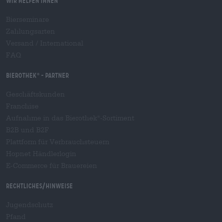
Wir helfen Ihnen
Bierseminare
Zahlungsarten
Versand
/
International
FAQ
Bierothek
- Partner
®
Geschäftskunden
Franchise
Aufnahme in das Bierothek
-Sortiment
®
B2B und B2F
Plattform für Verbrauchsteuern
Hopnet Händlerlogin
E-Commerce für Brauereien
Rechtliches/Hinweise
Jugendschutz
Pfand