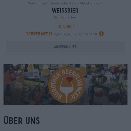
Weizenbiere | Fränkische Biere | Mehrkornbiere
weissbier
Eschenbacher
€ 1,90
MEHRWEG
0,50 L Flasche - € 3,80 / LTR
Ausverkauft
Über uns