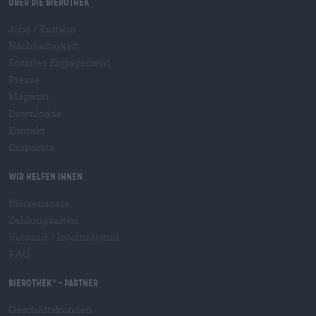
Über die Bierothek
Jobs / Karriere
Nachhaltigkeit
Soziales Engagement
Presse
Magazin
Downloads
Kontakt
Corporate
Wir helfen Ihnen
Bierseminare
Zahlungsarten
Versand
/
International
FAQ
Bierothek
- Partner
®
Geschäftskunden