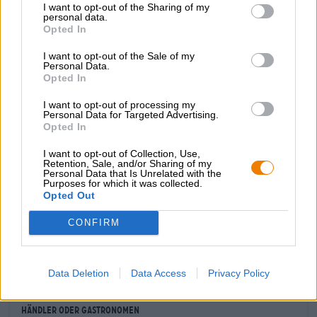
Bierstil
I want to opt-out of the Sharing of my
Porter & Stout
personal data.
Opted In
Speiseempfehlung
Vorspeise
: Frischer Salat mit Nüssen, Pesto, Gorgonzola und
I want to opt-out of the Sale of my
Chilli
Personal Data.
Hauptspeise
: Braten mit Ziegenkäse und Bratkartoffeln
Opted In
Nachspeise
: Schokoladige Desserts
Alkoholgehalt
I want to opt-out of processing my
Personal Data for Targeted Advertising.
8.5 % vol
Opted In
Stammwürze
19.5 ° Plato
I want to opt-out of Collection, Use,
Retention, Sale, and/or Sharing of my
Zutaten
Personal Data that Is Unrelated with the
Wasser,
Gerstenmalz
, Hopfen, Orangenschale, Hefe
Purposes for which it was collected.
Opted Out
CONFIRM
KOSTENFREIE BIERATUNG
Du hast Fragen zu diesem Bier? Wir sind für Dich da.
shop@bierothek.de
Data Deletion
Data Access
Privacy Policy
Händler oder Gastronomen