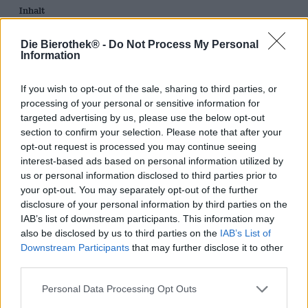
Inhalt
0,50 Liter Flasche
Die Bierothek® -
Do Not Process My Personal
Information
Brauerei
Munich Brew Mafia
If you wish to opt-out of the sale, sharing to third parties, or
Bierothek® ID
processing of your personal or sensitive information for
10190094
targeted advertising by us, please use the below opt-out
EAN
section to confirm your selection. Please note that after your
0723736518211
opt-out request is processed you may continue seeing
Gewicht
interest-based ads based on personal information utilized by
0.5kg(0.88kg mit Verpackung)
us or personal information disclosed to third parties prior to
Pfand
your opt-out. You may separately opt-out of the further
€ 0.08
disclosure of your personal information by third parties on the
IAB’s list of downstream participants. This information may
LMIV
also be disclosed by us to third parties on the
IAB’s List of
Verantwortlicher Lebensmittelunternehmer (EU)
MBM Braugesellschaft mbH, Gerhardstraße 7, 81543
Downstream Participants
that may further disclose it to other
München Deutschland(DE)
third parties.
Bierregion
Deutschland
Personal Data Processing Opt Outs