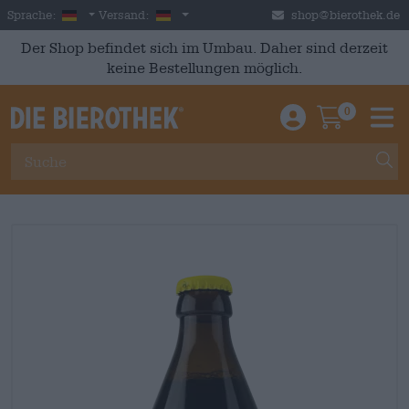
Skip to main content
German
Deutschland
Sprache:
Versand:
shop@bierothek.de
Der Shop befindet sich im Umbau. Daher sind derzeit
keine Bestellungen möglich.
0
Einloggen / An
Warenkor
M