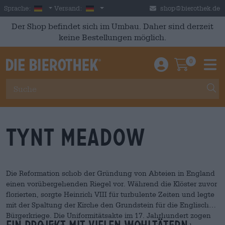
Skip to main content
German
Deutschland
Sprache:
Versand:
shop@bierothek.de
Der Shop befindet sich im Umbau. Daher sind derzeit
keine Bestellungen möglich.
0
Einloggen / An
Warenkor
M
Tynt Meadow
Die Reformation schob der Gründung von Abteien in England
einen vorübergehenden Riegel vor. Während die Klöster zuvor
florierten, sorgte Heinrich VIII für turbulente Zeiten und legte
mit der Spaltung der Kirche den Grundstein für die Englischen
Bürgerkriege. Die Uniformitätsakte im 17. Jahrhundert zogen