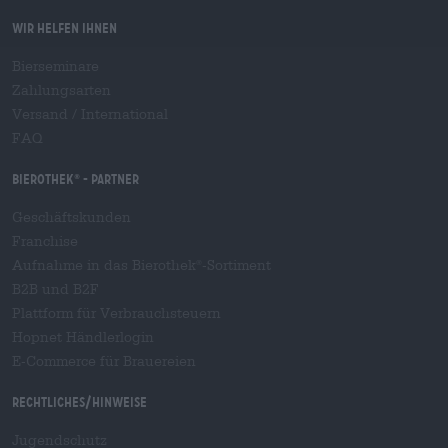
Wir helfen Ihnen
Bierseminare
Zahlungsarten
Versand
/
International
FAQ
Bierothek
- Partner
®
Geschäftskunden
Franchise
Aufnahme in das Bierothek
-Sortiment
®
B2B und B2F
Plattform für Verbrauchsteuern
Hopnet Händlerlogin
E-Commerce für Brauereien
Rechtliches/Hinweise
Jugendschutz