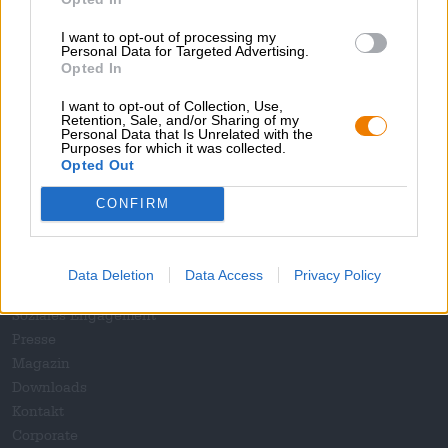
1
I want to opt-out of processing my
Personal Data for Targeted Advertising.
Opted In
Hop on board!
I want to opt-out of Collection, Use,
Retention, Sale, and/or Sharing of my
Personal Data that Is Unrelated with the
Purposes for which it was collected.
Newsletter abonnieren
Opted Out
CONFIRM
Über die Bierothek
Jobs / Karriere
Data Deletion
Data Access
Privacy Policy
Nachhaltigkeit
Soziales Engagement
Presse
Magazin
Downloads
Kontakt
Corporate