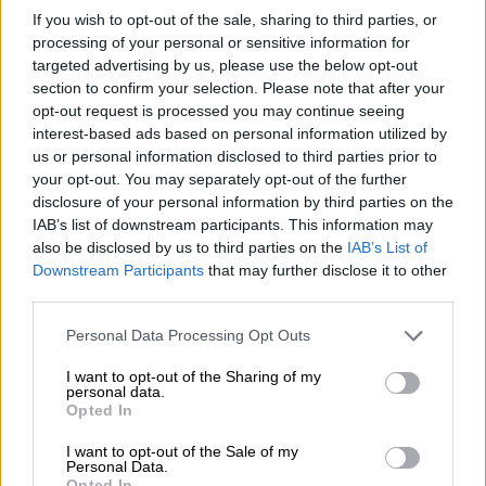
If you wish to opt-out of the sale, sharing to third parties, or
processing of your personal or sensitive information for
targeted advertising by us, please use the below opt-out
section to confirm your selection. Please note that after your
opt-out request is processed you may continue seeing
interest-based ads based on personal information utilized by
us or personal information disclosed to third parties prior to
your opt-out. You may separately opt-out of the further
disclosure of your personal information by third parties on the
IAB’s list of downstream participants. This information may
also be disclosed by us to third parties on the
IAB’s List of
Belgische Ales
Downstream Participants
that may further disclose it to other
three rules of authentic trappist -
third parties.
dubbel special edition
Personal Data Processing Opt Outs
La Trappe Trappist, Tynt Meadow, Zundert Trappist
€ 14,90
I want to opt-out of the Sharing of my
MEHRWEG
personal data.
0,75 L Flasche - € 19,87 / LTR
Opted In
Ausverkauft
I want to opt-out of the Sale of my
Personal Data.
Opted In