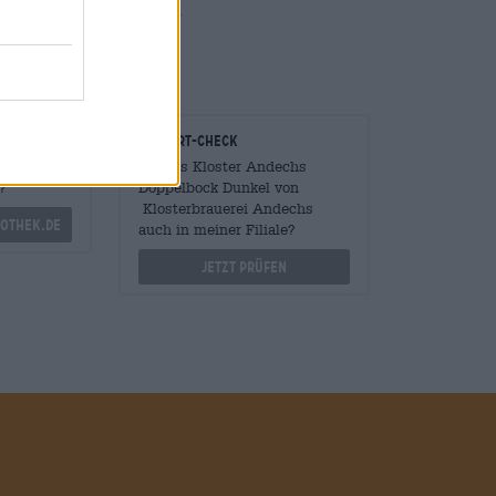
hen Bitterkeit zusammen.
onomen
Vor-Ort-Check
Mengen
Gibt es Kloster Andechs
?
Doppelbock Dunkel von
Klosterbrauerei Andechs
othek.de
auch in meiner Filiale?
Jetzt prüfen