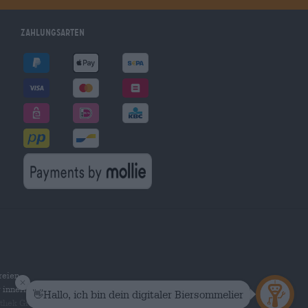
Zahlungsarten
reien
r innerhalb Deutschlands.
othek Group GmbH. Alle Rechte vorbehalten.