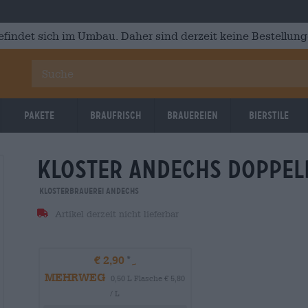
efindet sich im Umbau. Daher sind derzeit keine Bestellung
Pakete
Braufrisch
Brauereien
Bierstile
kloster andechs doppel
Klosterbrauerei Andechs
Artikel derzeit nicht lieferbar
€ 2,90
MEHRWEG
0,50 L Flasche € 5,80
/ L