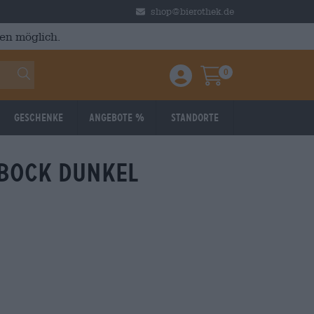
shop@bierothek.de
en möglich.
0
Einloggen / Anmelden
Warenkorb
Geschenke
Angebote %
Standorte
bock dunkel