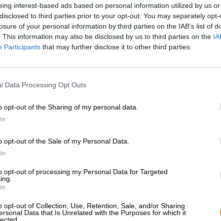
eing interest-based ads based on personal information utilized by us or
disclosed to third parties prior to your opt-out. You may separately opt-
Beschreibung
Infos
Bewertungen
(0)
losure of your personal information by third parties on the IAB’s list of
. This information may also be disclosed by us to third parties on the
IA
Participants
that may further disclose it to other third parties.
Es gibt Biere, die eignen sich wunderbar dazu zwischen
flockiges Session IPA ist der perfekte Abschluss des 
man es gemeinsam mit den Kollegen in der Küche trink
l Data Processing Opt Outs
und sich noch ein Bier mitnimmt, greift man zum
Wegsei
gewaltigen Durst hat, genehmigt man sich ein frisches, s
o opt-out of the Sharing of my personal data.
sind unkompliziert und befriedigen den akuten Bierdurs
In
wollen mit etwas mehr Aufmerksamkeit und Ruhe geno
Eine solche Kreation ist zum Beispiel der Dunkle Doppe
o opt-out of the Sale of my Personal Data.
Schöpfer:innen wünschen sich, dass man ihr Werk mit 
In
Dass man seine Schönheit, seinen Duft, seinen Gesch
und Freude daran hat.
to opt-out of processing my Personal Data for Targeted
ing.
Das Fest für alle Sinne fließt in kräftigem Kastanienbra
In
getrübten Körper thront eine Krone in Elfenbein, die w
Früchten und Toffee duftet. Der Antrunk ist fein karboni
o opt-out of Collection, Use, Retention, Sale, and/or Sharing
ersonal Data that Is Unrelated with the Purposes for which it
Textur Das Geschmacksbild setzt sich aus weichen Rös
lected.