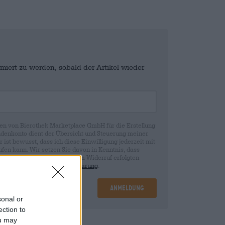
miert zu werden, sobald der Artikel wieder
en von Bierothek Marketplace GmbH für die Erstellung
denkonto dient der Übersicht und Steuerung meiner
st bewusst, dass ich diese Einwilligung jederzeit mit
fen kann. Wir setzen Sie davon in Kenntnis, dass
rund der Einwilligung bis zum Widerruf erfolgten
ie in unserer
Datenschutzerklärung
.
Anmeldung
sonal or
ection to
ou may
nd
€ 0,08