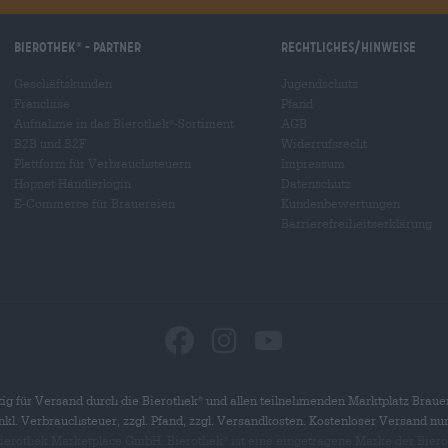
Bierothek
- Partner
Rechtliches/Hinweise
®
Geschäftskunden
Jugendschutz
Franchise
Pfand
Aufnahme in das Bierothek
-Sortiment
AGB
®
B2B und B2F
Widerrufsrecht
Plattform für Verbrauchsteuern
Impressum
Hopnet Händlerlogin
Datenschutz
E-Commerce für Brauereien
Kundenbewertungen
Barrierefreiheitserklärung
ig für Versand durch die Bierothek
und allen teilnehmenden Marktplatz Braue
®
 inkl. Verbrauchsteuer, zzgl. Pfand, zzgl. Versandkosten. Kostenloser Versand nu
 Bierothek Marketplace GmbH. Bierothek
ist eine eingetragene Marke der Bier
®