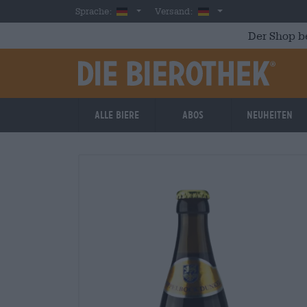
Skip to main content
German
Deutschland
Sprache:
Versand:
Der Shop b
Alle Biere
Abos
Neuheiten