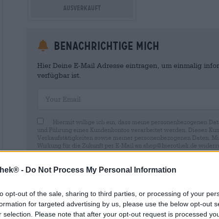
Ausverkauft
Benachrichtige mich
Hier Deine E-Mail Adresse eintragen, um einmalig infor
verfügbar ist.
Your Email
Hiermit willige ich ein, dass meine personenbezogenen Dat
und Führung eines Kundenkontos verarbeitet werden. Dieses Kun
Verkaufstätigkeiten sowie meiner personenbezogenen Daten. Mir i
Wirkung für die Zukunft per E-Mail an shop@bierothek.de widerru
durch den Widerruf der Einwilligung die Rechtmäßigkeit der aufg
Verarbeitung nicht berührt wird. Weitere Informationen finden S
thek® -
Do Not Process My Personal Information
to opt-out of the sale, sharing to third parties, or processing of your per
formation for targeted advertising by us, please use the below opt-out s
r selection. Please note that after your opt-out request is processed y
* Preise inkl. gesetzlicher MwSt. zzgl.
Versandkosten
zzgl.
Pfa