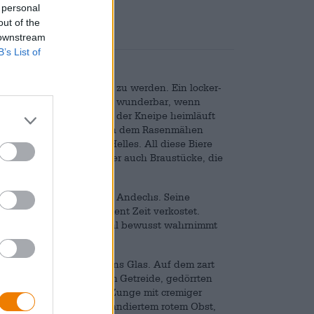
 personal
out of the
 downstream
B’s List of
 Tür und Angel verzehrt zu werden. Ein locker-
Arbeitstages und schmeckt wunderbar, wenn
t. Wenn man abends von der Kneipe heimläuft
dla
und wenn man nach dem Rasenmähen
chlankes Pils oder ein Helles. All diese Biere
t wunderbar. Es gibt aber auch Braustücke, die
ssen werden.
lbock der Klosterbrauerei Andechs. Seine
Hingabe und einem Moment Zeit verkostet.
mack und sein Mundgefühl bewusst wahrnimmt
un mit rubinrotem Glanz ins Glas. Auf dem zart
underbar nach geröstetem Getreide, gedörrten
siert und streichelt die Zunge mit cremiger
taromen, edlem Kakao, kandiertem rotem Obst,