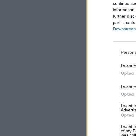
continue se
information 
further disc
participants
Downstream 
Persona
I want t
Opted 
I want t
Opted 
I want 
Advertis
Opted 
I want t
of my P
was col