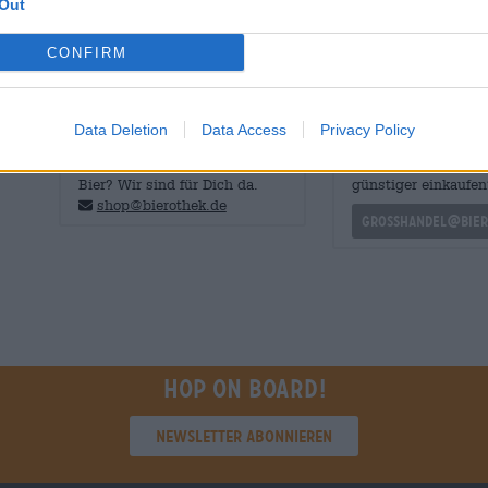
Out
Anklängen und einem leichtfüßigen, mild bitteren Körp
CONFIRM
Data Deletion
Data Access
Privacy Policy
KOSTENFREIE BIERATUNG
Händler oder Gastr
Du hast Fragen zu diesem
Du willst größere 
Bier? Wir sind für Dich da.
günstiger einkaufen
shop@bierothek.de
grosshandel@bier
Hop on board!
Newsletter abonnieren