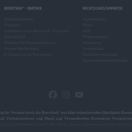
Bierothek
- Partner
Rechtliches/Hinweise
®
Geschäftskunden
Jugendschutz
Franchise
Pfand
Aufnahme in das Bierothek
-Sortiment
AGB
®
B2B und B2F
Widerrufsrecht
Plattform für Verbrauchsteuern
Impressum
Hopnet Händlerlogin
Datenschutz
E-Commerce für Brauereien
Kundenbewertungen
Barrierefreiheitserklärung
ig für Versand durch die Bierothek
und allen teilnehmenden Marktplatz Braue
®
 inkl. Verbrauchsteuer, zzgl. Pfand, zzgl. Versandkosten. Kostenloser Versand nu
 Bierothek Marketplace GmbH. Bierothek
ist eine eingetragene Marke der Bier
®