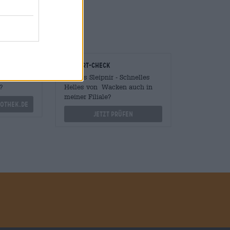
er.
onomen
Vor-Ort-Check
Mengen
Gibt es Sleipnir - Schnelles
?
Helles von Wacken auch in
meiner Filiale?
othek.de
Jetzt prüfen