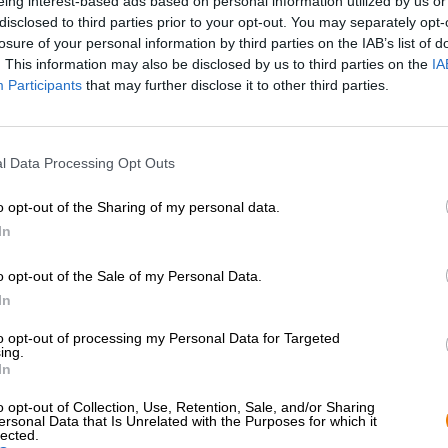
eing interest-based ads based on personal information utilized by us or
disclosed to third parties prior to your opt-out. You may separately opt-
losure of your personal information by third parties on the IAB’s list of
Beschreibung
Infos
Bewertungen
(0)
. This information may also be disclosed by us to third parties on the
IA
Participants
that may further disclose it to other third parties.
Odin ist ein Gott aus der nordischen Mythologie, der 
Pferd mit acht Beinen reitet. Das majestätische Tier trä
l Data Processing Opt Outs
sowohl über Stock und Stein zu Lande, als auch über Wa
Name leitet sich aus dieser Eigenschaft ab und symbolisie
die ihm zugeschrieben wurde. Das ungewöhnliche Pferd 
o opt-out of the Sharing of my personal data.
und tiefes Vertrauen.
In
Die Wacken Brauerei aus dem gleichnamigen Örtchen he
o opt-out of the Sale of my Personal Data.
Gottheiten der nordischen Mythologie und drückt ihr
In
Auch Sleipnis wurde ein köstliches Denkmal gesetzt. Sei
als schnelles Helles bezeichnet wird. Das untergärige Vo
to opt-out of processing my Personal Data for Targeted
und Franken angelehnt und bringt eine harmonische B
ing.
Hopfen auf die Zunge.
In
Im Glas erscheint das Braustück in zart getrübtem Kupf
o opt-out of Collection, Use, Retention, Sale, and/or Sharing
dichtporigem, elfenbeinfarbenem Schaum. Der Duft ofenf
ersonal Data that Is Unrelated with the Purposes for which it
lected.
Zitrone und Mandarine. Geschmacklich punktet Sleipnir 