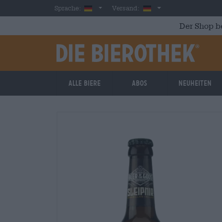
Skip to main content
German
Deutschland
Sprache:
Versand:
Der Shop b
Alle Biere
Abos
Neuheiten