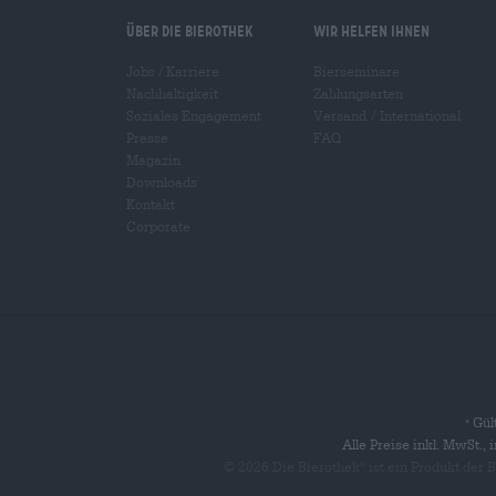
Über die Bierothek
Wir helfen Ihnen
Jobs / Karriere
Bierseminare
Nachhaltigkeit
Zahlungsarten
Soziales Engagement
Versand
/
International
Presse
FAQ
Magazin
Downloads
Kontakt
Corporate
Gült
*
Alle Preise inkl. MwSt.,
© 2026 Die Bierothek
ist ein Produkt der
®