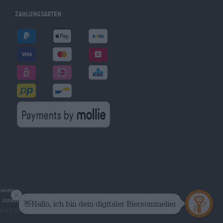
Zahlungsarten
reien
r innerhalb Deutschlands.
othek Group GmbH. Alle Rechte vorbehalten.