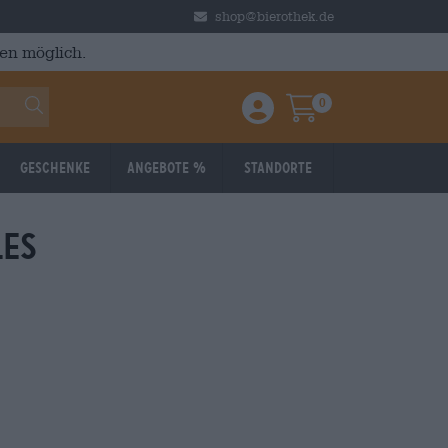
shop@bierothek.de
en möglich.
0
Einloggen / Anmelden
Warenkorb
Geschenke
Angebote %
Standorte
les