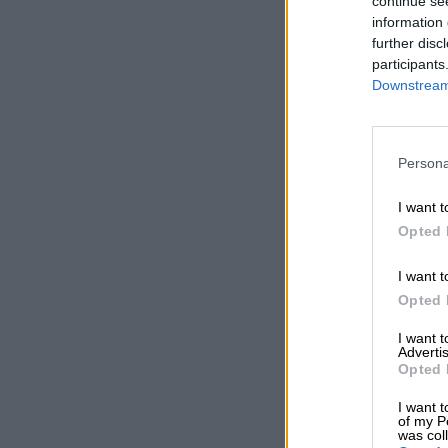
continue se
information 
further disc
participants
Downstream 
Persona
I want t
Opted 
I want t
Opted 
I want 
Advertis
Opted 
I want t
of my P
was col