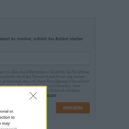
miert zu werden, sobald der Artikel wieder
en von Bierothek Marketplace GmbH für die Erstellung
denkonto dient der Übersicht und Steuerung meiner
st bewusst, dass ich diese Einwilligung jederzeit mit
fen kann. Wir setzen Sie davon in Kenntnis, dass
rund der Einwilligung bis zum Widerruf erfolgten
ie in unserer
Datenschutzerklärung
.
Anmeldung
sonal or
ection to
ou may
nd
€ 0,08