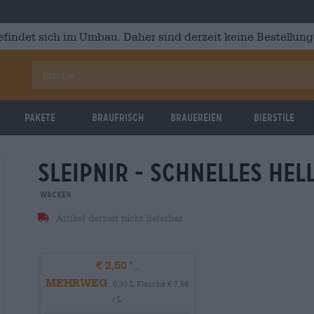
efindet sich im Umbau. Daher sind derzeit keine Bestellung
Pakete
Braufrisch
Brauereien
Bierstile
sleipnir - schnelles Hel
Wacken
Artikel derzeit nicht lieferbar
€ 2,50
MEHRWEG
0,33 L Flasche € 7,58
/ L