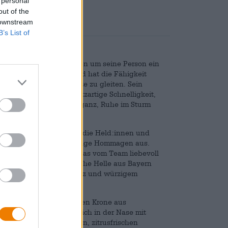
 personal
out of the
 downstream
B’s List of
in den Sagen und Legenden um seine Person ein
gt den Namen Sleipnir und hat die Fähigkeit
sser und durch die Lüfte zu gleiten. Sein
rt gleichzeitig eine blitzartige Schnelligkeit,
steht für kraftvolle Eleganz, Ruhe im Sturm
gt eine Faszination für die Held:innen und
e Bewunderung durch bierige Hommagen aus.
n Trunk ist ein Helles, das vom Team liebevoll
llbier ist an das klassische Helle aus Bayern
alance aus kernigem Malz und würzigem
ergold mit einer prächtigen Krone aus
rischen Brotes mischt sich in der Nase mit
mit feinen Getreidenoten, zitrusfrischen