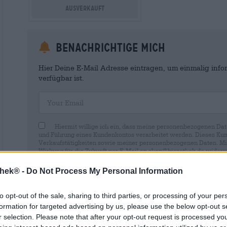
Ausverkauft
Benachrichtige mich
Hier Deine E-Mail Adresse eintragen, um einmalig infor
verfügbar ist.
Your Email
Hiermit willige ich ein, dass meine personenbezogenen Dat
und Führung eines Kundenkontos verarbeitet werden. Dieses Kun
Verkaufstätigkeiten sowie meiner personenbezogenen Daten. Mir i
Wirkung für die Zukunft per E-Mail an shop@bierothek.de widerru
durch den Widerruf der Einwilligung die Rechtmäßigkeit der aufg
Verarbeitung nicht berührt wird. Weitere Informationen finden S
thek® -
Do Not Process My Personal Information
to opt-out of the sale, sharing to third parties, or processing of your per
formation for targeted advertising by us, please use the below opt-out s
r selection. Please note that after your opt-out request is processed y
* Preise inkl. gesetzlicher MwSt. zzgl.
Versandkosten
zzgl.
Pfa