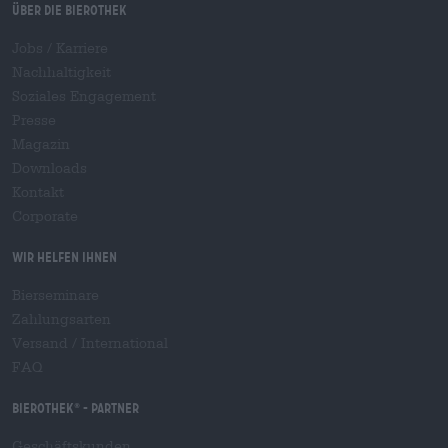
Über die Bierothek
Jobs / Karriere
Nachhaltigkeit
Soziales Engagement
Presse
Magazin
Downloads
Kontakt
Corporate
Wir helfen Ihnen
Bierseminare
Zahlungsarten
Versand
/
International
FAQ
Bierothek
- Partner
®
Geschäftskunden