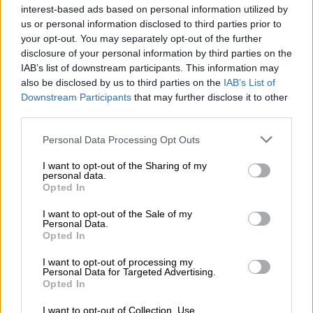
doch man kann sich daraus auch ein klassisches Lager
interest-based ads based on personal information utilized by
genehmigen.
us or personal information disclosed to third parties prior to
your opt-out. You may separately opt-out of the further
Ganz egal, ob Du ein Fest feierst, mit Deinem besten
disclosure of your personal information by third parties on the
Kumpel auf das Leben anstößt oder ganz in Ruhe ein
Feierabendbierchen trinkst, dieses Glas ist eine optimale
IAB’s list of downstream participants. This information may
Wahl!
also be disclosed by us to third parties on the
IAB’s List of
Downstream Participants
that may further disclose it to other
third parties.
Personal Data Processing Opt Outs
KOSTENFREIE BIERATUNG
I want to opt-out of the Sharing of my
personal data.
Du hast Fragen zu diesem Bier? Wir sind für Dich da.
Opted In
shop@bierothek.de
I want to opt-out of the Sale of my
Personal Data.
Opted In
Händler oder Gastronomen
Du willst größere Mengen günstiger einkaufen?
I want to opt-out of processing my
Personal Data for Targeted Advertising.
grosshandel@bierothek.de
Opted In
I want to opt-out of Collection, Use,