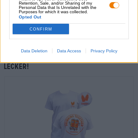
Retention, Sale, and/or Sharing of my
Personal Data that Is Unrelated with the
Vor-Ort-Check
Purposes for which it was collected.
Gibt es Klostergut Harz Craft Pint Glas von Die Bierothek®
Opted Out
auch in meiner Filiale?
CONFIRM
Jetzt prüfen
Data Deletion
Data Access
Privacy Policy
Die finden andere Kunden auch
lecker!