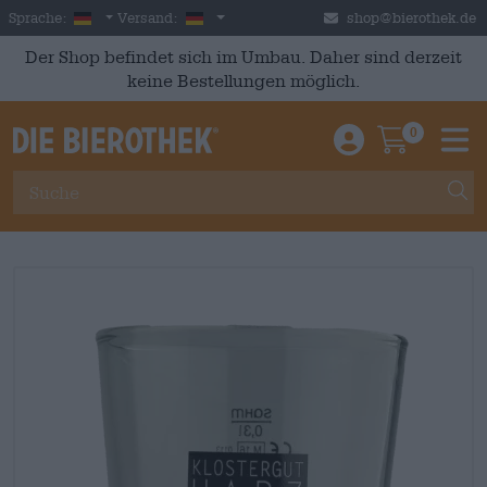
Skip to main content
German
Deutschland
Sprache:
Versand:
shop@bierothek.de
Der Shop befindet sich im Umbau. Daher sind derzeit
keine Bestellungen möglich.
0
Einloggen / An
Warenkor
M