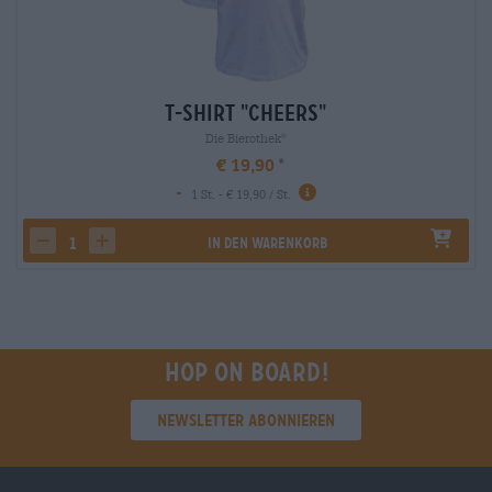
T-Shirt "Cheers"
Die Bierothek
®
€ 19,90
-
1 St. - € 19,90 / St.
In den Warenkorb
decrease quantity
increase quantity
Hop on board!
Newsletter abonnieren