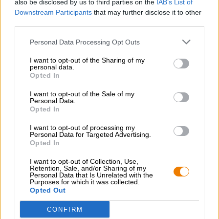
Grapefruit und hellen Steinfrüchten steigt in die Nase.
also be disclosed by us to third parties on the
IAB’s List of
Ein Hauch Aprikose und saftiger Pfirsich
Downstream Participants
that may further disclose it to other
komplementieren den Duft und machen gespannt auf den
third parties.
ersten Schluck. Der Antrunk offenbart eine feinperlende
Viskosität mit sanfter Malzsüße, Aprikose, Grapefruit und
Personal Data Processing Opt Outs
einem Touch Pinienharz. Das Finish ist langanhaltend
bitter und überrascht mit einem Ausklang, der saftig,
I want to opt-out of the Sharing of my
personal data.
fruchtig und süß nach erntefrischer Aprikose schmeckt.
Opted In
Marcos Fazit: Frischhopfen-Biere sind exklusive
I want to opt-out of the Sale of my
Erinnerungen an die schöne Zeit der Hopfenernte, die nur
Personal Data.
einmal im Jahr stattfindet. Sie geben Genießern die
Opted In
Möglichkeit, den Duft und Geschmack des frischen,
grünen Hopfens auch unterm Jahr zu kosten. Frischer
I want to opt-out of processing my
Personal Data for Targeted Advertising.
Traum verwöhnt den Gaumen mit einem satten
Opted In
Malzkörper und ist mit angenehmen 5,7% Alkoholgehalt
wirklich süffig. Der Callista-Hopfen in Bio-Qualität verleiht
I want to opt-out of Collection, Use,
dem Bier eine feine Seele und einen unvergleichlichen
Retention, Sale, and/or Sharing of my
Geschmack.
Personal Data that Is Unrelated with the
Purposes for which it was collected.
Opted Out
Marco empfiehlt zum milden Bier deftiges, würziges
Essen. Wie wäre es beispielsweise mit köstlichen Tacos?
CONFIRM
Eine scharfe Salsa und hausgemachte Guacamole dazu,