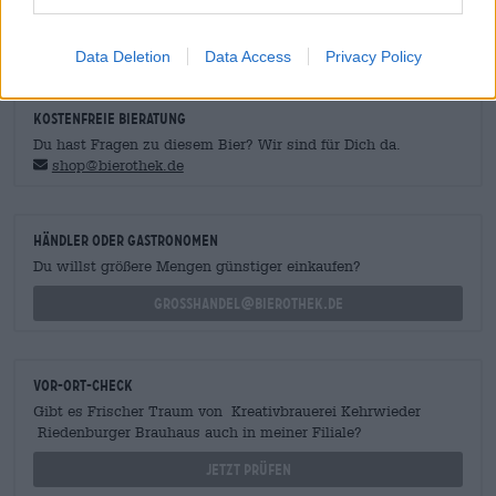
ein paar Nacho-Chips, eisgekühltes Bier und fertig ist das
Festmahl!
Data Deletion
Data Access
Privacy Policy
KOSTENFREIE BIERATUNG
Du hast Fragen zu diesem Bier? Wir sind für Dich da.
shop@bierothek.de
Händler oder Gastronomen
Du willst größere Mengen günstiger einkaufen?
grosshandel@bierothek.de
Vor-Ort-Check
Gibt es Frischer Traum von Kreativbrauerei Kehrwieder
Riedenburger Brauhaus auch in meiner Filiale?
Jetzt prüfen