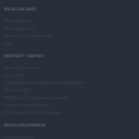
Wir helfen Ihnen
Bierseminare
Zahlungsarten
Versand
/
International
FAQ
Bierothek
- Partner
®
Geschäftskunden
Franchise
Aufnahme in das Bierothek
-Sortiment
®
B2B und B2F
Plattform für Verbrauchsteuern
Hopnet Händlerlogin
E-Commerce für Brauereien
Rechtliches/Hinweise
Jugendschutz