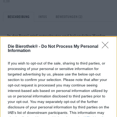
0,08
Beschreibung
Infos
Bewertungen
(2)
In der Regel wird getrockneter und behandelter Hopfen
eingebraut. Man verwendet trockene Hopfendolden,
Hopfenpellets oder Extrakte. Das frische Produkt zu
Die Bierothek® -
Do Not Process My Personal
Information
verwenden ist im kommerziellen Braugewerbe
unpraktisch und daher eher unüblich. Trotzdem haben
sich zwei Brauereien zusammengetan, um genau das zu
If you wish to opt-out of the sale, sharing to third parties, or
tun! Das Riedenburger Brauhaus und die Brauerei
processing of your personal or sensitive information for
Kehrwieder haben ihre Kräfte vereint und ein
targeted advertising by us, please use the below opt-out
ausgezeichnetes Bier mit frischem Hopfen gebraut.
section to confirm your selection. Please note that after your
opt-out request is processed you may continue seeing
Unser Biersommelier Marco Liebig hat das Bier für Euch
interest-based ads based on personal information utilized by
getestet und kann folgendes berichten:
us or personal information disclosed to third parties prior to
Frischer Traum präsentiert sich goldfarben und glanzfein
your opt-out. You may separately opt-out of the further
im Glas und wird von einem feinen Schaum bekrönt. Ein
disclosure of your personal information by third parties on the
würziger Duft von frisch getrocknetem Heu, spritziger
IAB’s list of downstream participants. This information may