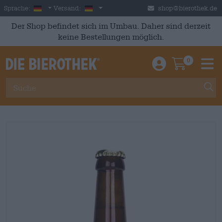
Skip to main content
German
Deutschland
Sprache:
Versand:
shop@bierothek.de
Der Shop befindet sich im Umbau. Daher sind derzeit
keine Bestellungen möglich.
0
Einloggen / An
Warenkor
M