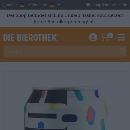
Skip to main content
German
Deutschland
Sprache:
Versand:
shop@bierothek.de
Der Shop befindet sich im Umbau. Daher sind derzeit
keine Bestellungen möglich.
0
Einloggen / An
Warenkor
M