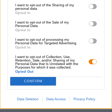
BRLOs Happy Pils fließt in einem glanzfeinen
I want to opt-out of the Sharing of my
Bernsteingold ins Glas und wird von einer anständigen
personal data.
Menge schneeweißen Schaums bekrönt. Olfaktorisch reizt
Opted In
das Pils mit einer untypischen Aromenvielfalt: Der Duft
von frisch gebackenem Brot vereint sich in der Nase mit
I want to opt-out of the Sale of my
Personal Data.
Zitronenbrause, geröstetem Malz, saftiger Orange und
Opted In
einer Spur blühender Sommerwiese. Im Antrunk
präsentiert sich das moderne Pils ebenfalls vielschichtig:
I want to opt-out of processing my
Auf einer weichen, getreidigen Malzbasis mit Noten
Personal Data for Targeted Advertising.
ofenwarmer Kekse blüht eine Hopfenpracht, die sich von
Opted In
frisch gemähtem Gras über süße Mandarine bis hin zu
I want to opt-out of Collection, Use,
kandierter Orangenschale erstreckt. Die feine Herbe
Retention, Sale, and/or Sharing of my
komplementiert das Aromenspiel perfekt.
Personal Data that Is Unrelated with the
Purposes for which it was collected.
Frischer Wind im Pilsglas!
Opted Out
CONFIRM
KOSTENFREIE BIERATUNG
Du hast Fragen zu diesem Bier? Wir sind für Dich da.
Data Deletion
Data Access
Privacy Policy
shop@bierothek.de