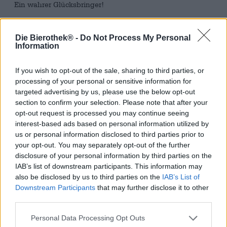
Ein wahrer Glücksbringer!
Lange Zeit litt das Pils unter einem schlechten Ruf:
Eindimensional, langweilig und überaus bitter. Als
Die Bierothek® -
Do Not Process My Personal
Craftbrauereien wie Pilze aus dem Boden schossen und
Information
die Bierszene mit phantasievollen, kreativen und
geschmacksexplosiven Braustücken bereicherten,
If you wish to opt-out of the sale, sharing to third parties, or
stempelten Viele das Pils als Relikt der Vergangenheit ab.
processing of your personal or sensitive information for
Doch bevor der altehrwürdige Bierstil vollends in
targeted advertising by us, please use the below opt-out
Vergessenheit geraten konnte, schenkten findige Brauer
section to confirm your selection. Please note that after your
dem traditionellen Bierstil einen neuen Anstrich:
opt-out request is processed you may continue seeing
Interessante und aufregende Pilsener erschienen auf dem
interest-based ads based on personal information utilized by
Markt und brachten dem Pils eine Renaissance.
us or personal information disclosed to third parties prior to
Auch die Berliner Brauerei BRLO wagte eine Neuauflage
your opt-out. You may separately opt-out of the further
des tschechischen Klassikers. Mit einer Menge
disclosure of your personal information by third parties on the
Fachwissen und Hopfen kreierten die Brauer ihr
IAB’s list of downstream participants. This information may
selbsternanntes New Age Pilsener. Happy Pils wird mit
also be disclosed by us to third parties on the
IAB’s List of
den aromaintensiven Hopfensorten Citra, Herkules und
Downstream Participants
that may further disclose it to other
Hüll Melon gebraut und begeistert mit einem Füllhorn
third parties.
spannender Hopfenaromen, herrlicher Frische und
sauberer Herbe.
Personal Data Processing Opt Outs