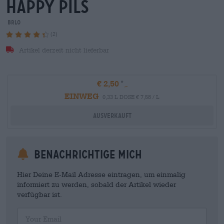
happy Pils
BRLO
(2)
Artikel derzeit nicht lieferbar
€ 2,50
EINWEG
0,33 L DOSE € 7,58 / L
Ausverkauft
Benachrichtige mich
Hier Deine E-Mail Adresse eintragen, um einmalig
informiert zu werden, sobald der Artikel wieder
verfügbar ist.
Your Email