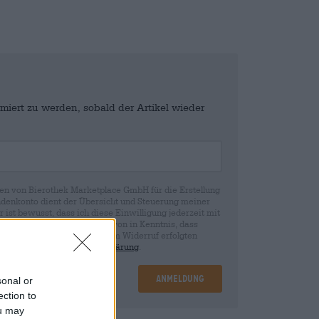
miert zu werden, sobald der Artikel wieder
en von Bierothek Marketplace GmbH für die Erstellung
denkonto dient der Übersicht und Steuerung meiner
st bewusst, dass ich diese Einwilligung jederzeit mit
fen kann. Wir setzen Sie davon in Kenntnis, dass
rund der Einwilligung bis zum Widerruf erfolgten
ie in unserer
Datenschutzerklärung
.
Anmeldung
sonal or
ection to
ou may