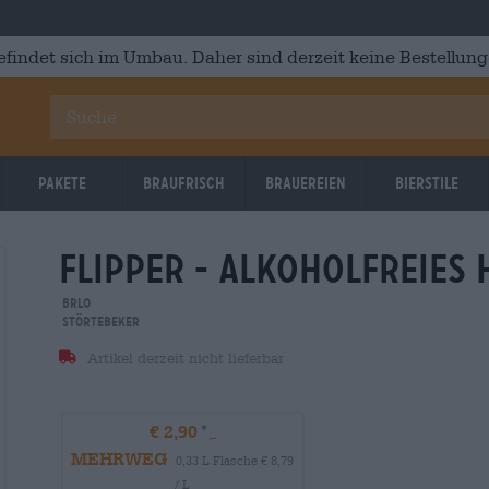
efindet sich im Umbau. Daher sind derzeit keine Bestellung
Pakete
Braufrisch
Brauereien
Bierstile
flipper - alkoholfreies 
BRLO
Störtebeker
Artikel derzeit nicht lieferbar
€ 2,90
MEHRWEG
0,33 L Flasche € 8,79
/ L