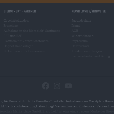
Bierothek
- Partner
Rechtliches/Hinweise
®
Geschäftskunden
Jugendschutz
Franchise
Pfand
Aufnahme in das Bierothek
-Sortiment
AGB
®
B2B und B2F
Widerrufsrecht
Plattform für Verbrauchsteuern
Impressum
Hopnet Händlerlogin
Datenschutz
E-Commerce für Brauereien
Kundenbewertungen
Barrierefreiheitserklärung
ig für Versand durch die Bierothek
und allen teilnehmenden Marktplatz Braue
®
 inkl. Verbrauchsteuer, zzgl. Pfand, zzgl. Versandkosten. Kostenloser Versand nu
 Bierothek Marketplace GmbH. Bierothek
ist eine eingetragene Marke der Bier
®