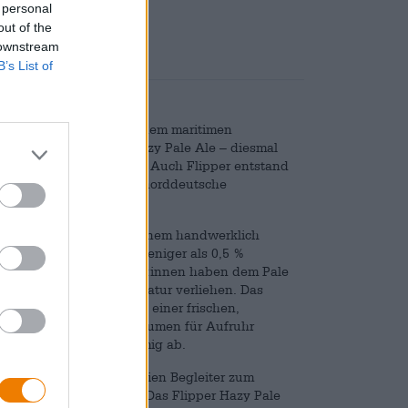
 personal
nd
€ 0,08
out of the
 downstream
B’s List of
ich seinen Namen von einem maritimen
le, folgt ein weiteres Hazy Pale Ale – diesmal
in 2025 entwickelt wurde. Auch Flipper entstand
alsund und vereint ihre norddeutsche
lles, was man sich von einem handwerklich
 die Umdrehungen. Mit weniger als 0,5 %
hnen, doch seine Macher:innen haben dem Pale
e Vollmundigkeit und Statur verliehen. Das
is. Der Hopfen folgt in einer frischen,
 der Nase als auch am Gaumen für Aufruhr
nnte Biervergnügen stimmig ab.
r nach einem alkoholfreien Begleiter zum
genen Exemplar greifen. Das Flipper Hazy Pale