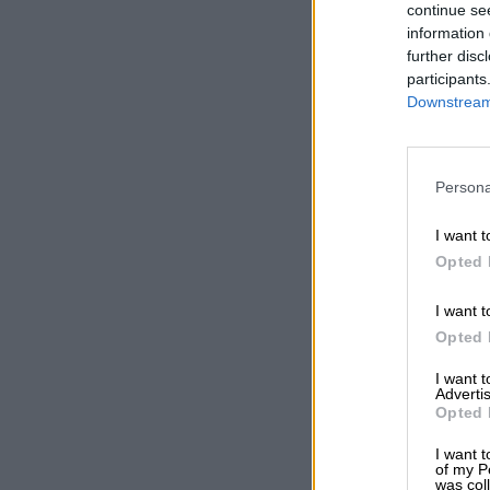
continue se
information 
further disc
participants
Downstream 
Persona
I want t
Opted 
I want t
Opted 
I want 
Advertis
Opted 
I want t
of my P
was col