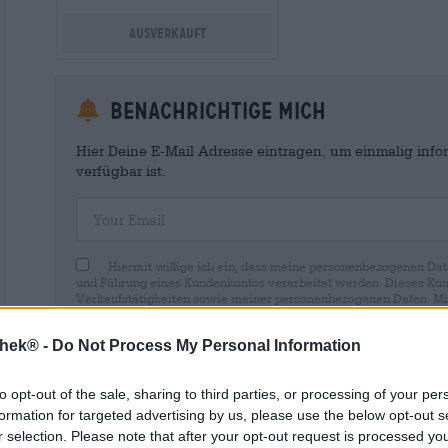
Ausverkauft
Benachrichtige mich
Hier Deine E-Mail Adresse eintragen, um einmalig infor
verfügbar ist.
Your Email
Hiermit willige ich ein, dass meine personenbezogenen Dat
und Führung eines Kundenkontos verarbeitet werden. Dieses Kun
Verkaufstätigkeiten sowie meiner personenbezogenen Daten. Mir i
Wirkung für die Zukunft per E-Mail an shop@bierothek.de widerru
durch den Widerruf der Einwilligung die Rechtmäßigkeit der aufg
thek® -
Do Not Process My Personal Information
Verarbeitung nicht berührt wird. Weitere Informationen finden S
to opt-out of the sale, sharing to third parties, or processing of your per
formation for targeted advertising by us, please use the below opt-out s
r selection. Please note that after your opt-out request is processed y