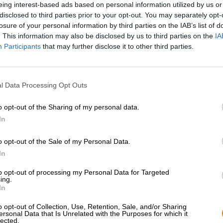
eing interest-based ads based on personal information utilized by us or
* Preise inkl. gesetzlicher MwSt. zzgl.
Versandkosten
zzgl.
Pfa
disclosed to third parties prior to your opt-out. You may separately opt-
losure of your personal information by third parties on the IAB’s list of
Beschreibung
Infos
Bewertungen
(0)
. This information may also be disclosed by us to third parties on the
IA
Participants
that may further disclose it to other third parties.
Flipper ist das zweite Bier aus dem Hause BRLO, das s
Filmklassiker leiht. Auf Jaws, ein fruchtiges Hazy Pale A
l Data Processing Opt Outs
aber alkoholfrei – das ebenfalls für die Beer Week Berl
in Zusammenarbeit mit der Brauerei Störtebeker aus Str
o opt-out of the Sharing of my personal data.
Braukunst mit dem Flair der Hauptstadt.
In
Das Gemeinschaftswerk der beiden Brauereien liefert a
gebrauten Craftbier wünscht, und verzichtet dabei auf
o opt-out of the Sale of my Personal Data.
Alkohol kann man Flipper durchaus als schlank bezeic
In
Ale mittels Gersten-, Weizen- und Hafermalz eine schön
Getreide-Trio schenkt dem Sud außerdem eine weiche Bas
to opt-out of processing my Personal Data for Targeted
fruchtigen und zitrusbetonten Flutwelle, die sowohl in
ing.
In
sorgt. Verspielte 15 Bittereinheiten runden das entspa
Wer schon tagsüber auf der Bierwelle surfen möchte ode
o opt-out of Collection, Use, Retention, Sale, and/or Sharing
ersonal Data that Is Unrelated with the Purposes for which it
Mittagessen sucht, der sollte zu diesem überaus gelun
lected.