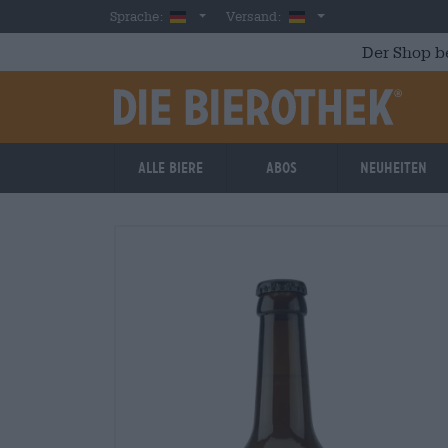
Skip to main content
German
Deutschland
Sprache:
Versand:
Der Shop b
Alle Biere
Abos
Neuheiten