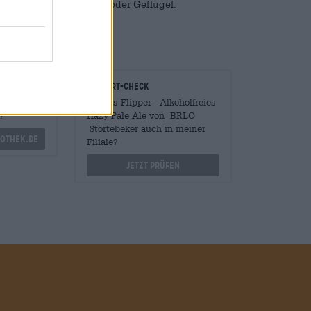
e zu Grillspezialitäten oder Geflügel.
onomen
Vor-Ort-Check
Mengen
Gibt es Flipper - Alkoholfreies
?
Hazy Pale Ale von BRLO
Störtebeker auch in meiner
othek.de
Filiale?
Jetzt prüfen