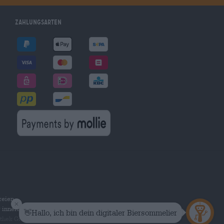
Zahlungsarten
reien
r innerhalb Deutschlands.
othek Group GmbH. Alle Rechte vorbehalten.