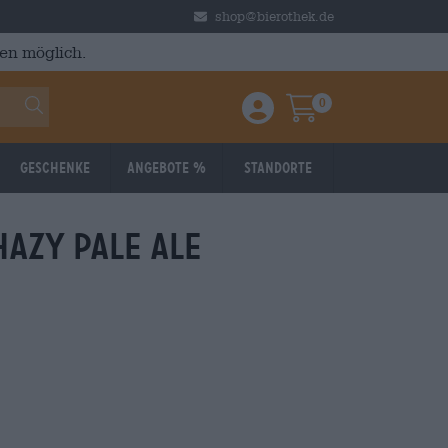
shop@bierothek.de
en möglich.
0
Einloggen / Anmelden
Warenkorb
Geschenke
Angebote %
Standorte
hazy pale ale