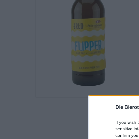
Die Biero
If you wish 
sensitive in
confirm you