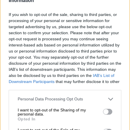
Information
Vorrat hochprozentigen Rums auf seinem Schiff. Bei
straffem Seegang oder einer wilden Verfolgungsjagd ging
das ein oder andere Fass im Laufe der Zeit sicherlich mal
If you wish to opt-out of the sale, sharing to third parties, or
verloren. Im besten Fall wurde der Schatz nach einer
processing of your personal or sensitive information for
Reise durchs Meer am Strand angespült und wechselte
targeted advertising by us, please use the below opt-out
den Besitzer.
section to confirm your selection. Please note that after your
opt-out request is processed you may continue seeing
Die Brauer der Rügener Insel-Brauerei sind auf diesem
interest-based ads based on personal information utilized by
oder anderem Wege an ein paar aromatische Fässer
us or personal information disclosed to third parties prior to
gelangt und ihnen kam beim Genuss des Inhalts eine
your opt-out. You may separately opt-out of the further
geniale Idee. Bier in Fässern zu reifen ist der
disclosure of your personal information by third parties on the
herkömmliche Weg, das Holzaroma ins Bier zu
IAB’s list of downstream participants. This information may
transportieren. Auf der Suche nach direkteren Mitteln
also be disclosed by us to third parties on the
IAB’s List of
kam ihnen dann der Geistesblitz: Warum im Fass reifen,
Downstream Participants
that may further disclose it to other
wenn man das Fass auch einfach mit einbrauen kann?
third parties.
Das Team setzte diesen verrückten Einfall direkt in die
Tat um und gab ihrem nächsten Sud zerhackte Whiskey-
Personal Data Processing Opt Outs
und Portweinfässer bei. Das Experiment gelang und die
Methode verleiht dem Bier mit dem passenden Namen
I want to opt-out of the Sharing of my
personal data.
Strandfass seither seine kräftigen Holznoten und den
Opted In
weichen Geschmack edlen Bourbons. Ganz ohne eine
Alterung schmeckt das frische, junge Bier intensiv nach
I want to opt-out of the Sale of my