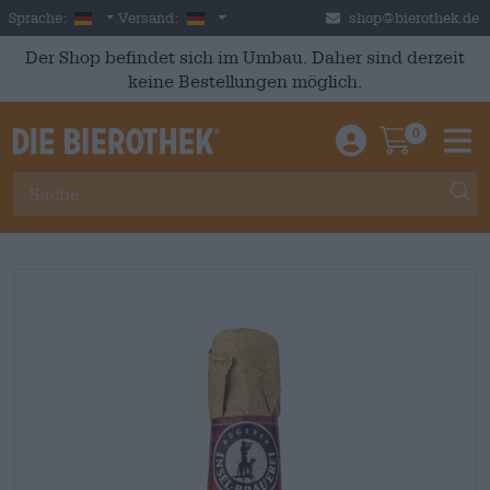
Skip to main content
German
Deutschland
Sprache:
Versand:
shop@bierothek.de
Der Shop befindet sich im Umbau. Daher sind derzeit
keine Bestellungen möglich.
0
Einloggen / An
Warenkor
M