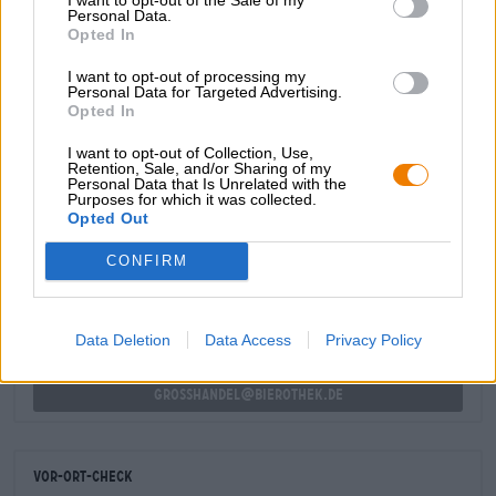
in Rum getränktem Eichenholz — Eine Aromatik, die
Personal Data.
wunderbar mit den Vanille-, Tabak- und Malznoten des
Opted In
Biers harmoniert. Ein Bier mit echtem Seltenheitswert und
I want to opt-out of processing my
Suchtpotenzial!
Personal Data for Targeted Advertising.
Opted In
I want to opt-out of Collection, Use,
Retention, Sale, and/or Sharing of my
Personal Data that Is Unrelated with the
Purposes for which it was collected.
KOSTENFREIE BIERATUNG
Opted Out
Du hast Fragen zu diesem Bier? Wir sind für Dich da.
shop@bierothek.de
CONFIRM
Händler oder Gastronomen
Data Deletion
Data Access
Privacy Policy
Du willst größere Mengen günstiger einkaufen?
grosshandel@bierothek.de
Vor-Ort-Check