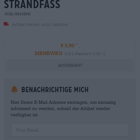
strandfass
Insel-Brauerei
Artikel derzeit nicht lieferbar
€ 3,90
MEHRWEG
0,33 L Flasche € 11,82 / L
Ausverkauft
Benachrichtige mich
Hier Deine E-Mail Adresse eintragen, um einmalig
informiert zu werden, sobald der Artikel wieder
verfügbar ist.
Your Email