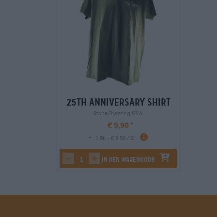
25th Anniversary Shirt
Stone Brewing USA
€ 9,90
-
1 St. - € 9,90 / St.
In den Warenkorb
decrease quantity
increase quantity