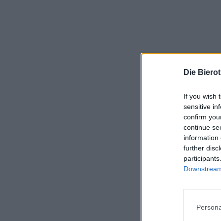
Die Biero
If you wish 
sensitive in
confirm you
continue se
information 
further disc
participants
Downstream 
Persona