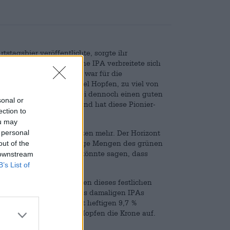
rtstagsbier veröffentlichte, sorgte ihr
aftbier-Szene. Das Stone IPA verbreitete sich
n aus. Die Hopfenbombe war für die
Zu viel Bitterkeit, zu viel Hopfen, zu viel von
 bescherte es der Brauerei dennoch einen guten
sonal or
 hopfengestopfter Biere und hat diese Pionier-
ection to
ou may
 personal
bier-Branche keine Grenzen mehr. Der Horizont
Brauer werfen unanständige Mengen des grünen
out of the
 in ihrem Wagemut. Man könnte sagen, dass
 downstream
cht hat.
B’s List of
tehen und brachte zu Ehren dieses festlichen
ntensivere Version ihres damaligen IPAs
sprünglichen Kreation mit heftigen 9,7 %
einem massiven Plus an Hopfen die Krone auf.