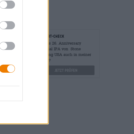
onomen
Vor-Ort-Check
Mengen
Gibt es 26. Anniversary
?
Imperial IPA von Stone
Brewing USA auch in meiner
othek.de
Filiale?
Jetzt prüfen