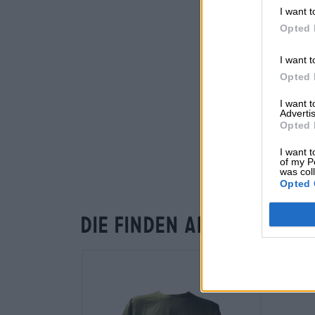
I want t
Opted 
I want t
Opted 
I want 
Advertis
Opted 
I want t
of my P
was col
Opted 
Die finden andere Kund