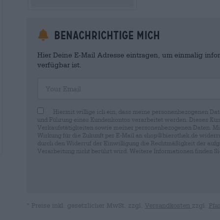
Benachrichtige mich
Hier Deine E-Mail Adresse eintragen, um einmalig infor
verfügbar ist.
Your Email
Hiermit willige ich ein, dass meine personenbezogenen Dat
und Führung eines Kundenkontos verarbeitet werden. Dieses Kun
Verkaufstätigkeiten sowie meiner personenbezogenen Daten. Mir i
Wirkung für die Zukunft per E-Mail an shop@bierothek.de widerru
durch den Widerruf der Einwilligung die Rechtmäßigkeit der aufg
Verarbeitung nicht berührt wird. Weitere Informationen finden S
* Preise inkl. gesetzlicher MwSt. zzgl.
Versandkosten
zzgl.
Pfa