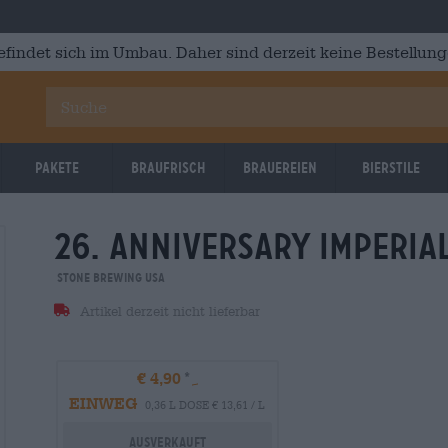
efindet sich im Umbau. Daher sind derzeit keine Bestellung
Pakete
Braufrisch
Brauereien
Bierstile
26. anniversary imperial
Stone Brewing USA
Artikel derzeit nicht lieferbar
€ 4,90
EINWEG
0,36 L DOSE € 13,61 / L
Ausverkauft