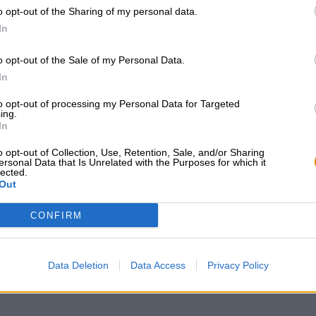
Happy hoppy Birthday!
o opt-out of the Sharing of my personal data.
In
o opt-out of the Sale of my Personal Data.
In
KOSTENFREIE BIERATUNG
Händler oder Gastr
Du hast Fragen zu diesem
Du willst größere 
to opt-out of processing my Personal Data for Targeted
ing.
Bier? Wir sind für Dich da.
günstiger einkaufen
In
shop@bierothek.de
grosshandel@bier
o opt-out of Collection, Use, Retention, Sale, and/or Sharing
ersonal Data that Is Unrelated with the Purposes for which it
lected.
Out
CONFIRM
en auch lecker!
Data Deletion
Data Access
Privacy Policy