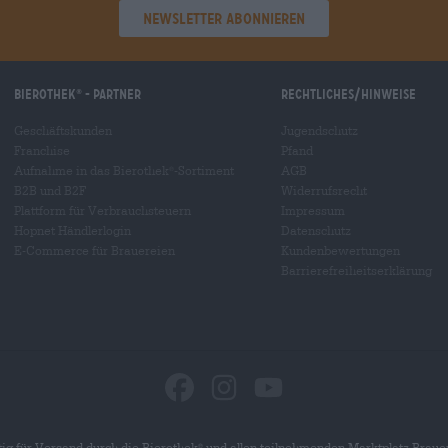
Newsletter abonnieren
Bierothek
- Partner
Rechtliches/Hinweise
®
Geschäftskunden
Jugendschutz
Franchise
Pfand
Aufnahme in das Bierothek
-Sortiment
AGB
®
B2B und B2F
Widerrufsrecht
Plattform für Verbrauchsteuern
Impressum
Hopnet Händlerlogin
Datenschutz
E-Commerce für Brauereien
Kundenbewertungen
Barrierefreiheitserklärung
ig für Versand durch die Bierothek
und allen teilnehmenden Marktplatz Braue
®