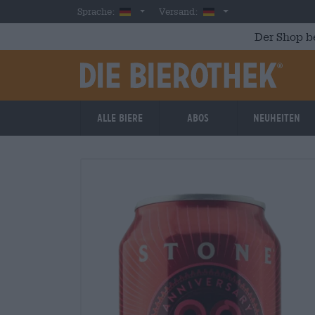
Skip to main content
German
Deutschland
Sprache:
Versand:
Der Shop b
Alle Biere
Abos
Neuheiten