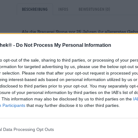
Beschreibung
Infos
Bewertungen
(0)
Als die Brauerei Stone vor 25 Jahren ihr allererstes Gebu
Jubiläumssud für Aufsehen in der damals noch jungen Cr
wie ein Lauffeuer und löste hier und da pures Entsetze
thek® -
Do Not Process My Personal Information
untrainierten Gaumen der Craftbier-Neulinge zu intensiv. 
allem! Obwohl das Bier erstmal nicht vielen schmeckte,
to opt-out of the sale, sharing to third parties, or processing of your per
Ruf. Fortan galt Stone als absoluter Vorreiter in Sachen
formation for targeted advertising by us, please use the below opt-out s
Rolle bis heute inne.
r selection. Please note that after your opt-out request is processed y
eing interest-based ads based on personal information utilized by us or
Mittlerweile kennt die Hopfenbegeisterung in der Craft
wurde gesprengt und die Devise ist „mehr ist mehr“. 
disclosed to third parties prior to your opt-out. You may separately opt-
Goldes in ihre Kessel und überbieten sich gegenseitig
losure of your personal information by third parties on the IAB’s list of
Stone den Stein zu dieser Entwicklung ins Rollen gebra
. This information may also be disclosed by us to third parties on the
IA
Participants
that may further disclose it to other third parties.
Im August 2022 feierte die Brauerei ihr 26-jähriges Bes
Anlasses eine neue und — man glaubt es kaum — noch i
heraus. Ihr 26th Anniversary Imperial IPA setzt ihrer ur
Alkoholgehalt, schlagkräftigen 80 Bittereinheiten und 
l Data Processing Opt Outs