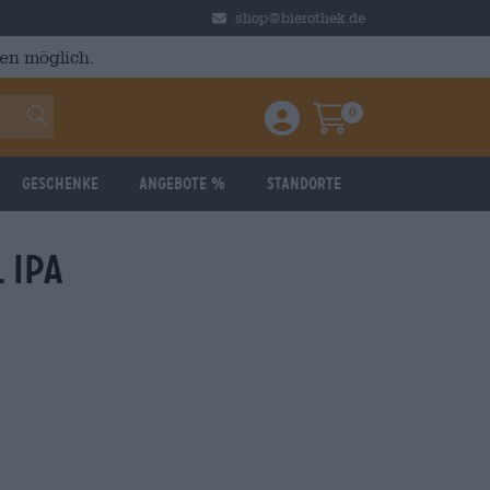
shop@bierothek.de
en möglich.
0
Einloggen / Anmelden
Warenkorb
Geschenke
Angebote %
Standorte
 ipa