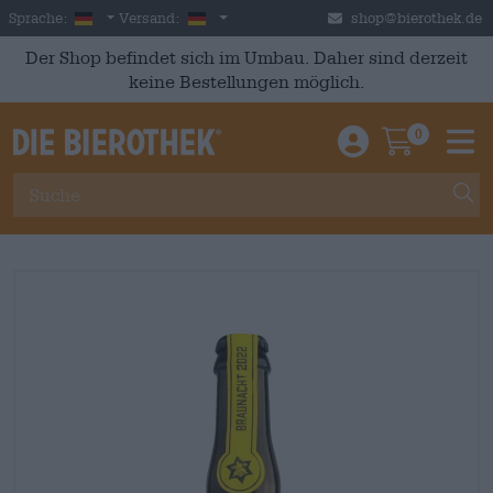
Skip to main content
German
Deutschland
Sprache:
Versand:
shop@bierothek.de
Der Shop befindet sich im Umbau. Daher sind derzeit
keine Bestellungen möglich.
0
Einloggen / An
Warenkor
M