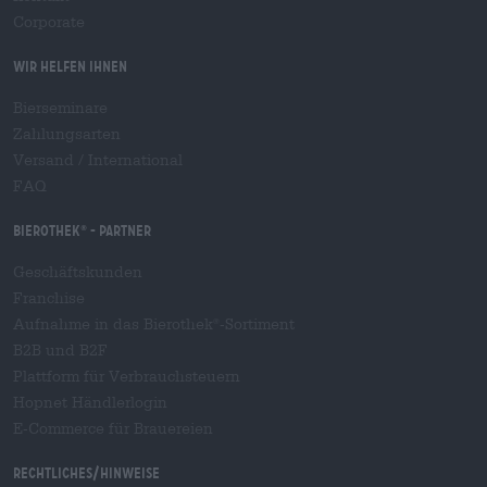
Corporate
Wir helfen Ihnen
Bierseminare
Zahlungsarten
Versand
/
International
FAQ
Bierothek
- Partner
®
Geschäftskunden
Franchise
Aufnahme in das Bierothek
-Sortiment
®
B2B und B2F
Plattform für Verbrauchsteuern
Hopnet Händlerlogin
E-Commerce für Brauereien
Rechtliches/Hinweise