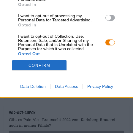
Stammwürze
Opted In
11.6 ° Plato
Zutaten
I want to opt-out of processing my
Personal Data for Targeted Advertising.
Wasser,
Gersten
malz,
Weizen
malz, Hopfen, Hefe
Opted In
I want to opt-out of Collection, Use,
Retention, Sale, and/or Sharing of my
KOSTENFREIE BIERATUNG
Personal Data that Is Unrelated with the
Du hast Fragen zu diesem Bier? Wir sind für Dich da.
Purposes for which it was collected.
Opted Out
shop@bierothek.de
CONFIRM
Händler oder Gastronomen
Du willst größere Mengen günstiger einkaufen?
Data Deletion
Data Access
Privacy Policy
grosshandel@bierothek.de
Vor-Ort-Check
Gibt es Pale Ale - Braunacht 2022 von Karlsberg Brauerei
auch in meiner Filiale?