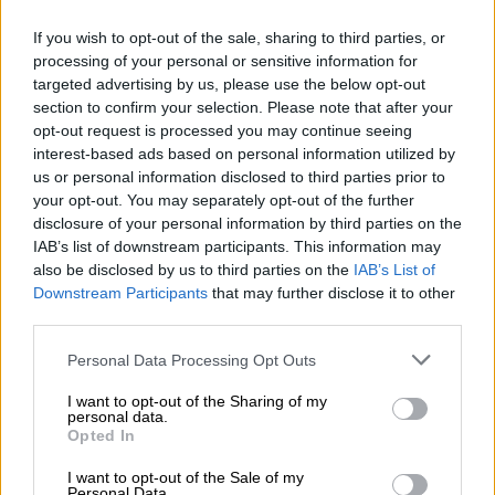
If you wish to opt-out of the sale, sharing to third parties, or
Brauerei
processing of your personal or sensitive information for
Karlsberg Brauerei
targeted advertising by us, please use the below opt-out
Bierothek® ID
section to confirm your selection. Please note that after your
10400013
opt-out request is processed you may continue seeing
Gewicht
interest-based ads based on personal information utilized by
0.74kg(1.39kg mit Verpackung)
us or personal information disclosed to third parties prior to
your opt-out. You may separately opt-out of the further
Pfand
€ 0.15
disclosure of your personal information by third parties on the
IAB’s list of downstream participants. This information may
LMIV
also be disclosed by us to third parties on the
IAB’s List of
Verantwortlicher Lebensmittelunternehmer (EU)
Karlsberg Brauerei GmbH, Karlsbergstraße 62, 66424
Downstream Participants
that may further disclose it to other
Homburg Deutschland(DE)
third parties.
Bierregion
Personal Data Processing Opt Outs
Deutschland
Alkoholgehalt
I want to opt-out of the Sharing of my
5 % vol
personal data.
Opted In
Bittere Einheit
29 IBU
I want to opt-out of the Sale of my
Personal Data.