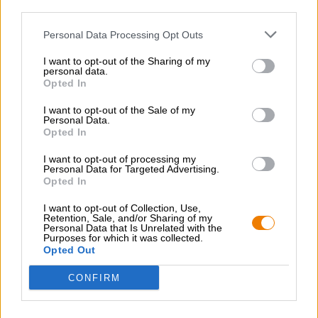
third parties.
KOSTENFREIE BIERATUNG
Personal Data Processing Opt Outs
Du hast Fragen zu diesem Bier? Wir sind für Dich da.
shop@bierothek.de
I want to opt-out of the Sharing of my
personal data.
Opted In
Händler oder Gastronomen
I want to opt-out of the Sale of my
Du willst größere Mengen günstiger einkaufen?
Personal Data.
Opted In
grosshandel@bierothek.de
I want to opt-out of processing my
Personal Data for Targeted Advertising.
Opted In
Vor-Ort-Check
I want to opt-out of Collection, Use,
Gibt es Grillwunder von Wittorfer Brauerei auch in meiner
Retention, Sale, and/or Sharing of my
Filiale?
Personal Data that Is Unrelated with the
Purposes for which it was collected.
Jetzt prüfen
Opted Out
CONFIRM