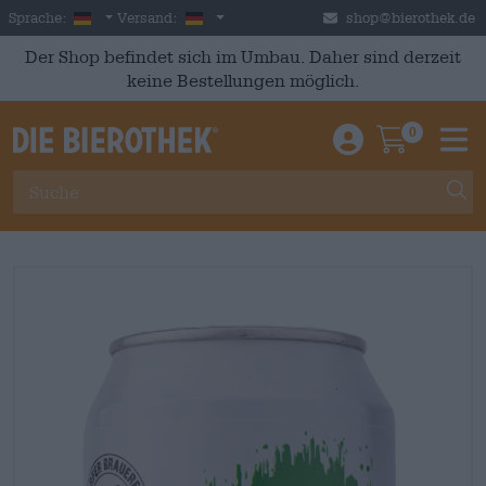
Skip to main content
German
Deutschland
Sprache:
Versand:
shop@bierothek.de
Der Shop befindet sich im Umbau. Daher sind derzeit
keine Bestellungen möglich.
0
Einloggen / An
Warenkor
M