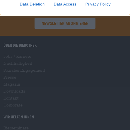
Data Deletion
Data Access
Privacy Policy
Hop on board!
Newsletter abonnieren
Über die Bierothek
Jobs / Karriere
Nachhaltigkeit
Soziales Engagement
Presse
Magazin
Downloads
Kontakt
Corporate
Wir helfen Ihnen
Bierseminare