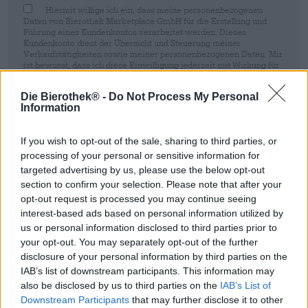
Hiermit willige ich ein, dass meine personenbezogenen
Daten von Bierothek Marketplace GmbH für die Erstellung und
Führung eines Kundenkontos verarbeitet werden. Dieses
Kundenkonto dient der Übersicht und Steuerung meiner
Verkaufstätigkeiten sowie meiner personenbezogenen Daten. Mir
ist bewusst, dass ich diese Einwilligung jederzeit mit Wirkung für
die Zukunft per E-Mail an shop@bierothek.de widerrufen kann.
Wir setzen Sie davon in Kenntnis, dass durch den Widerruf der
Die Bierothek® -
Do Not Process My Personal
Einwilligung die Rechtmäßigkeit der aufgrund der Einwilligung bis
Information
zum Widerruf erfolgten Verarbeitung nicht berührt wird. Weitere
Informationen finden Sie in unserer
Datenschutzerklärung
.
If you wish to opt-out of the sale, sharing to third parties, or
Anmeldung
processing of your personal or sensitive information for
targeted advertising by us, please use the below opt-out
section to confirm your selection. Please note that after your
* Preise inkl. gesetzlicher MwSt. zzgl.
Versandkosten
zzgl.
Pfand
€
opt-out request is processed you may continue seeing
0,25
interest-based ads based on personal information utilized by
us or personal information disclosed to third parties prior to
your opt-out. You may separately opt-out of the further
Beschreibung
Infos
Bewertungen
(0)
disclosure of your personal information by third parties on the
IAB’s list of downstream participants. This information may
Maibock
also be disclosed by us to third parties on the
IAB’s List of
Downstream Participants
that may further disclose it to other