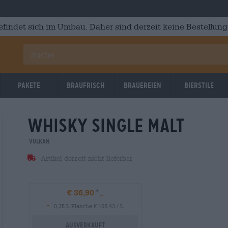
efindet sich im Umbau. Daher sind derzeit keine Bestellung
Pakete
Braufrisch
Brauereien
Bierstile
whisky single malt
Vulkan
Artikel derzeit nicht lieferbar
€ 36,90
-
0,35 L Flasche € 105,43 / L
Ausverkauft