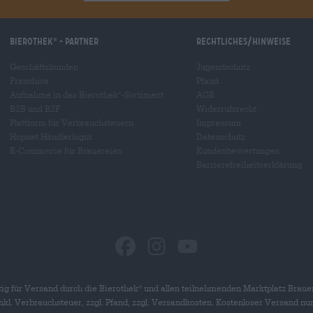
Bierothek
- Partner
Rechtliches/Hinweise
®
Geschäftskunden
Jugendschutz
Franchise
Pfand
Aufnahme in das Bierothek
-Sortiment
AGB
®
B2B und B2F
Widerrufsrecht
Plattform für Verbrauchsteuern
Impressum
Hopnet Händlerlogin
Datenschutz
E-Commerce für Brauereien
Kundenbewertungen
Barrierefreiheitserklärung
ig für Versand durch die Bierothek
und allen teilnehmenden Marktplatz Braue
®
 inkl. Verbrauchsteuer, zzgl. Pfand, zzgl. Versandkosten. Kostenloser Versand nu