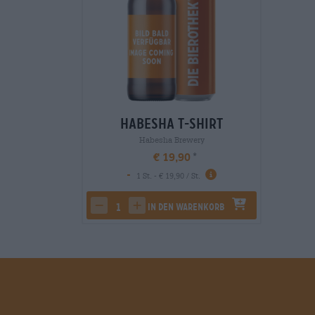
Habesha T-Shirt
Habesha Brewery
€ 19,90
-
1 St. - € 19,90 / St.
In den Warenkorb
decrease quantity
increase quantity