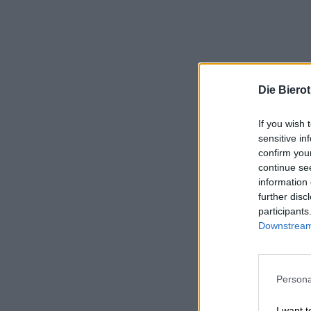
Die Biero
If you wish 
sensitive in
confirm you
continue se
information 
further disc
participants
Downstream 
Persona
I want t