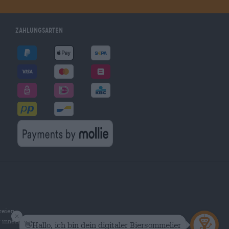
Zahlungsarten
reien
r innerhalb Deutschlands.