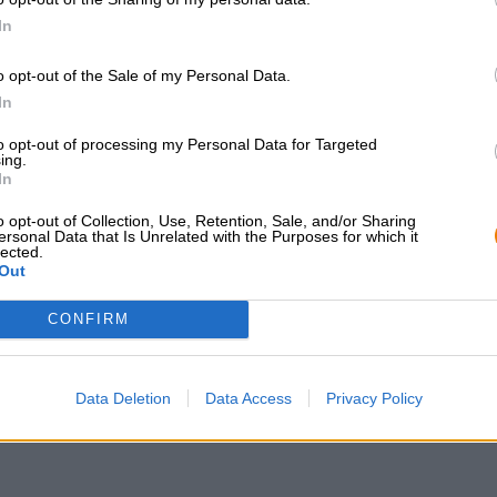
In
o opt-out of the Sale of my Personal Data.
In
KOSTENFREIE BIERATUNG
Händler oder Gastr
Du hast Fragen zu diesem
Du willst größere 
to opt-out of processing my Personal Data for Targeted
ing.
Bier? Wir sind für Dich da.
günstiger einkaufen
In
shop@bierothek.de
grosshandel@bier
o opt-out of Collection, Use, Retention, Sale, and/or Sharing
ersonal Data that Is Unrelated with the Purposes for which it
lected.
Out
en auch lecker!
CONFIRM
Data Deletion
Data Access
Privacy Policy