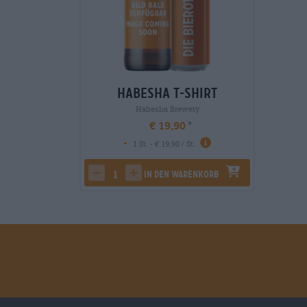
Habesha T-Shirt
Habesha Brewery
€ 19,90
-
1 St. - € 19,90 / St.
In den Warenkorb
decrease quantity
increase quantity