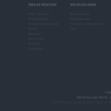
Über die Bierothek
Wir helfen Ihnen
Jobs / Karriere
Bierseminare
Nachhaltigkeit
Zahlungsarten
Soziales Engagement
Versand
/
International
Presse
FAQ
Magazin
Downloads
Kontakt
Corporate
Gült
*
Alle Preise inkl. MwSt.,
© 2026 Die Bierothek
ist ein Produkt der
®