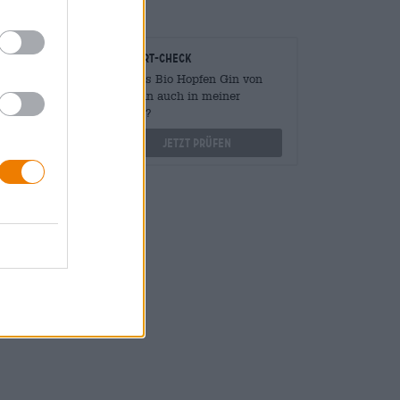
onomen
Vor-Ort-Check
Mengen
Gibt es Bio Hopfen Gin von
?
Vulkan auch in meiner
Filiale?
othek.de
Jetzt prüfen