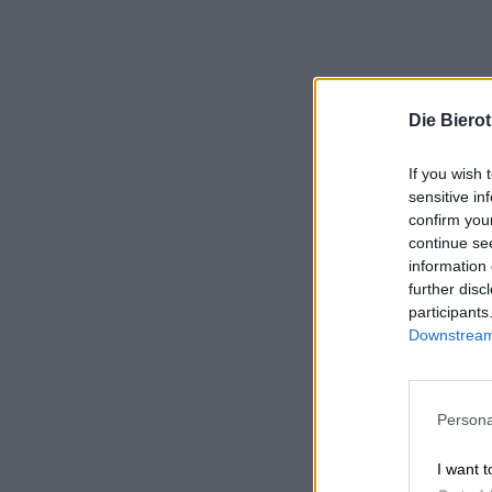
Die Biero
If you wish 
sensitive in
confirm you
continue se
information 
further disc
participants
Downstream 
Persona
I want t