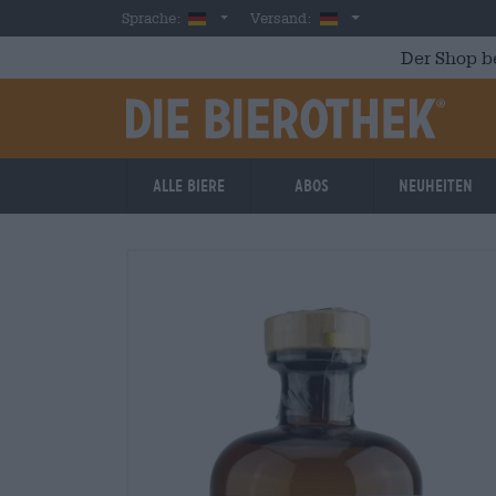
Skip to main content
German
Deutschland
Sprache:
Versand:
Der Shop b
Alle Biere
Abos
Neuheiten