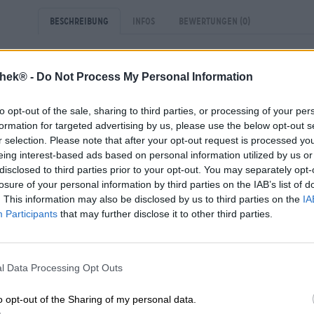
Beschreibung
Infos
Bewertungen
(0)
Nachdem David Hertl von der Braumanufaktur Hertl den
thek® -
Do Not Process My Personal Information
Hopfengin
und dem
passenden Tonic
revolutioniert ha
der Idee und wagen sich an eigene Versionen des bieri
to opt-out of the sale, sharing to third parties, or processing of your per
Eine dieser Brauereien ist Vulkan aus der Eifel. Basis ih
formation for targeted advertising by us, please use the below opt-out s
süffigen Bier mit tropisch fruchtigem Charakter wird ein 
r selection. Please note that after your opt-out request is processed y
feinstem Hopfen veredelt wird. Sowohl die Hopfensorte
eing interest-based ads based on personal information utilized by us or
im Gin stammen aus Bioland-Anbau und sind von bester 
disclosed to third parties prior to your opt-out. You may separately opt-
exotischen Obstnoten in den Schnaps und ergänzen die 
losure of your personal information by third parties on the IAB’s list of
anderen Kräutern ideal. Das Destillat bringt schlagkräft
. This information may also be disclosed by us to third parties on the
IA
richtige Wahl für besondere Momente.
Participants
that may further disclose it to other third parties.
Aufgrund seines frischen, kräutrigen und fruchtigen Aroma
mediterrane Menüs. Käsesorten aller Art, aber auch F
Gin und finden in ihm eine harmonische Begleitung. Wi
l Data Processing Opt Outs
davon aber auch gerne als magenfreundliches Dessert 
o opt-out of the Sharing of my personal data.