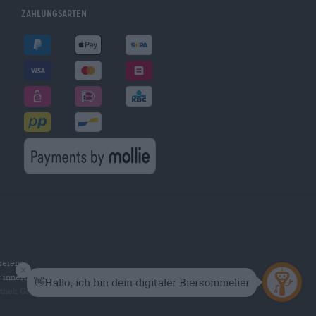
Zahlungsarten
reien
r innerhalb Deutschlands.
othek Group GmbH. Alle Rechte vorbehalten.