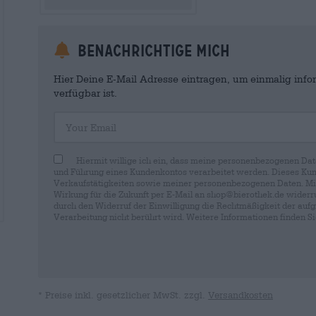
Benachrichtige mich
Hier Deine E-Mail Adresse eintragen, um einmalig infor
verfügbar ist.
Your Email
Hiermit willige ich ein, dass meine personenbezogenen Dat
und Führung eines Kundenkontos verarbeitet werden. Dieses Kun
Verkaufstätigkeiten sowie meiner personenbezogenen Daten. Mir i
Wirkung für die Zukunft per E-Mail an shop@bierothek.de widerru
durch den Widerruf der Einwilligung die Rechtmäßigkeit der aufg
Verarbeitung nicht berührt wird. Weitere Informationen finden S
* Preise inkl. gesetzlicher MwSt. zzgl.
Versandkosten