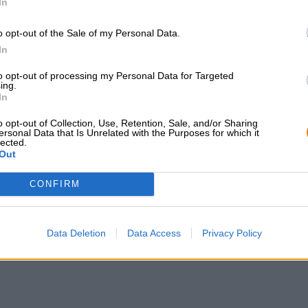
In
o opt-out of the Sale of my Personal Data.
KOSTENFREIE BIERATUNG
Händler oder Gastr
In
Du hast Fragen zu diesem
Du willst größere 
Bier? Wir sind für Dich da.
günstiger einkaufen
to opt-out of processing my Personal Data for Targeted
ing.
shop@bierothek.de
In
grosshandel@bier
o opt-out of Collection, Use, Retention, Sale, and/or Sharing
ersonal Data that Is Unrelated with the Purposes for which it
lected.
Out
en auch lecker!
CONFIRM
Data Deletion
Data Access
Privacy Policy