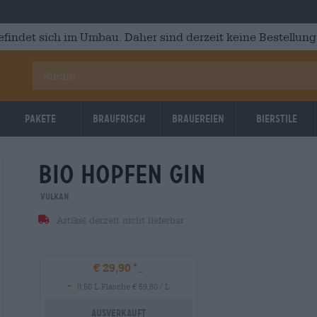
efindet sich im Umbau. Daher sind derzeit keine Bestellung
Pakete
Braufrisch
Brauereien
Bierstile
bio hopfen gin
Vulkan
Artikel derzeit nicht lieferbar
€ 29,90
-
0,50 L Flasche € 59,80 / L
Ausverkauft