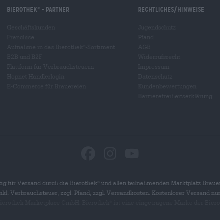
Bierothek
- Partner
Rechtliches/Hinweise
®
Geschäftskunden
Jugendschutz
Franchise
Pfand
Aufnahme in das Bierothek
-Sortiment
AGB
®
B2B und B2F
Widerrufsrecht
Plattform für Verbrauchsteuern
Impressum
Hopnet Händlerlogin
Datenschutz
E-Commerce für Brauereien
Kundenbewertungen
Barrierefreiheitserklärung
ig für Versand durch die Bierothek
und allen teilnehmenden Marktplatz Braue
®
 inkl. Verbrauchsteuer, zzgl. Pfand, zzgl. Versandkosten. Kostenloser Versand nu
 Bierothek Marketplace GmbH. Bierothek
ist eine eingetragene Marke der Bier
®