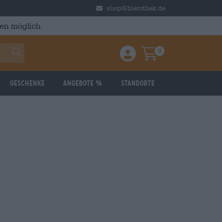
shop@bierothek.de
en möglich.
0
Einloggen / Anmelden
Warenkorb
Geschenke
Angebote %
Standorte