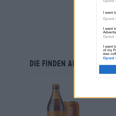
Opted 
I want t
Opted 
I want 
Advertis
Opted 
I want t
of my P
was col
Opted 
Die finden andere Kund