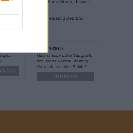
ocken und zeigt eine schöne Bittere, die sich
Genau das, was wir uns von einem guten IPA
onomen
Vor-Ort-Check
Mengen
Gibt es Hazy Little Thing IPA
?
von Sierra Nevada Brewing
Co. auch in meiner Filiale?
othek.de
Jetzt prüfen