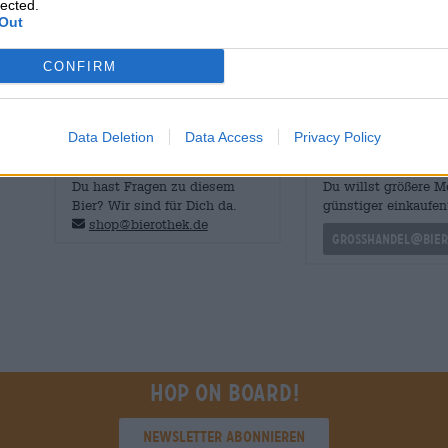
im Hintergrund. Das IPA aus Kalifornien ist angenehm tr
lected.
Out
zum Finish hin steigert.
Fruchtig, saftig, süß, leicht sauer und schön bitter - 
CONFIRM
erhoffen!
Data Deletion
Data Access
Privacy Policy
KOSTENFREIE BIERATUNG
Händler oder Gastr
Du hast Fragen zu diesem
Du willst größere 
Bier? Wir sind für Dich da.
günstiger einkaufen
shop@bierothek.de
grosshandel@bier
Hop on board!
Newsletter abonnieren