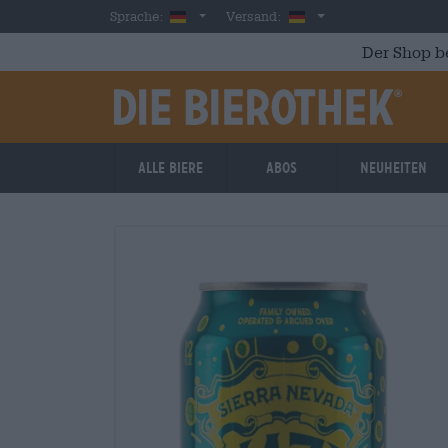
Skip to main content
German
Deutschland
Sprache:
Versand:
Der Shop b
Alle Biere
Abos
Neuheiten