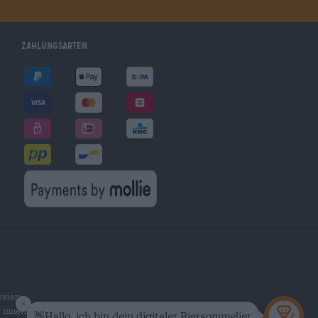
Zahlungsarten
reien
r innerhalb Deutschlands.