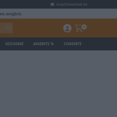
shop@bierothek.de
en möglich.
0
Einloggen / Anmelden
Warenkorb
Geschenke
Angebote %
Standorte