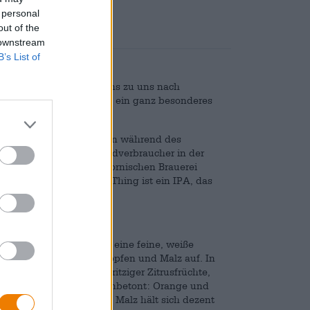
 personal
out of the
 downstream
B’s List of
gen Stränden Kaliforniens zu uns nach
Weg, denn dieses IPA ist ein ganz besonderes
ererste zu probieren. Schon während des
Bier auf eine für den Endverbraucher in der
ns die Brauer der kalifornischen Brauerei
 probieren. Hazy Little Thing ist ein IPA, das
efüllt wurde.
ldton im Glas und bildet eine feine, weiße
cierte Mischung aus Hopfen und Malz auf. In
Malz mit der Frische spritziger Zitrusfrüchte,
z. Der Antrunk ist hopfenbetont: Orange und
esellen sich hinzu. Das Malz hält sich dezent