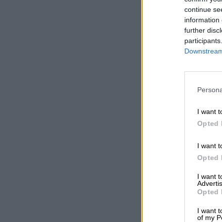
continue se
information 
further disc
participants
Downstream 
Persona
I want t
Opted 
I want t
Opted 
I want 
Advertis
Opted 
I want t
of my P