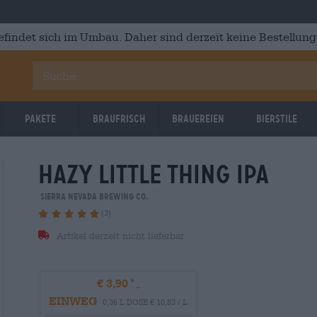
efindet sich im Umbau. Daher sind derzeit keine Bestellung
Pakete
Braufrisch
Brauereien
Bierstile
hazy little thing ipa
Sierra Nevada Brewing Co.
(3)
Artikel derzeit nicht lieferbar
€ 3,90
EINWEG
0,36 L DOSE € 10,83 / L