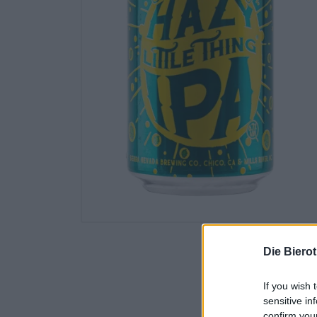
Die Biero
If you wish 
sensitive in
confirm you