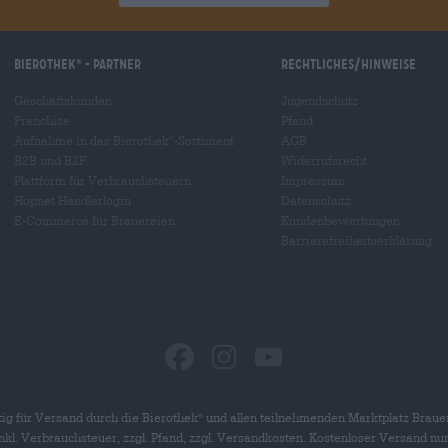
Bierothek
- Partner
Rechtliches/Hinweise
®
Geschäftskunden
Jugendschutz
Franchise
Pfand
Aufnahme in das Bierothek
-Sortiment
AGB
®
B2B und B2F
Widerrufsrecht
Plattform für Verbrauchsteuern
Impressum
Hopnet Händlerlogin
Datenschutz
E-Commerce für Brauereien
Kundenbewertungen
Barrierefreiheitserklärung
ig für Versand durch die Bierothek
und allen teilnehmenden Marktplatz Braue
®
 inkl. Verbrauchsteuer, zzgl. Pfand, zzgl. Versandkosten. Kostenloser Versand nu