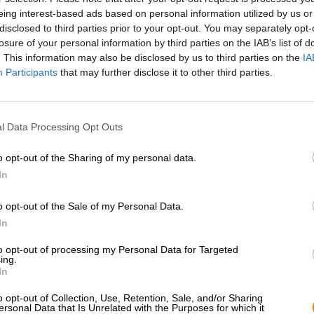
eing interest-based ads based on personal information utilized by us or
disclosed to third parties prior to your opt-out. You may separately opt-
Beschreibung
Infos
Bewertungen
(3)
losure of your personal information by third parties on the IAB’s list of
. This information may also be disclosed by us to third parties on the
IA
Participants
that may further disclose it to other third parties.
Dieses Bier kommt auf dem direkten Weg von den sonni
Deutschland. Und wir meinen wirklich den direktesten 
Bier.
l Data Processing Opt Outs
Brauer haben das Privileg, ihre Kreationen stets als all
Brauprozesses verkosten sie den Rohling und lernen ihr 
o opt-out of the Sharing of my personal data.
Regel unerreichbare Art und Weise kennen. Nun geben u
In
Sierra Nevada die Möglichkeit, ein Bier im Rohzustand zu
unverarbeitet und direkt aus dem Tank in die Dosen abg
o opt-out of the Sale of my Personal Data.
Ein Rohdiamant!
In
Hazy Little Thing präsentiert sich in einem wolkigen Go
to opt-out of processing my Personal Data for Targeted
ing.
Schaumkrone. Aus dem Schaum steigt eine gut ausbalan
In
der Nase vereinen sich weiches Karamell und geröstetes 
ein wenig saftiger Ananas und einem Hauch Kiefernhar
o opt-out of Collection, Use, Retention, Sale, and/or Sharing
Zitrone geben ihr Debüt, Ananas, Mango und Maracuja g
ersonal Data that Is Unrelated with the Purposes for which it