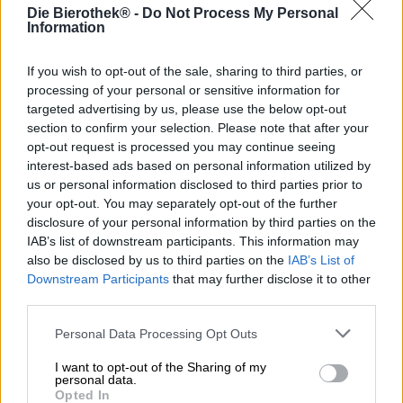
stehen sich in der Übersicht genau gegenüber. Sie sind
Die Bierothek® -
Do Not Process My Personal
Gegensätze und schließen sich gegenseitig aus: Im
Information
richtigen Verhältnis hat Wasser die Fähigkeit Feuer zu
löschen und Feuer ist in der Lage, Wasser zu
If you wish to opt-out of the sale, sharing to third parties, or
verdampfen. Als Menschen sind wir in gewissem Maße
processing of your personal or sensitive information for
von beidem abhängig und fasziniert. Wir können
targeted advertising by us, please use the below opt-out
stundenlang in die züngelnden Flammen eines
section to confirm your selection. Please note that after your
Lagerfeuers starren und lieben es, unseren Blick über
opt-out request is processed you may continue seeing
große Wasserflächen wie Seen oder Meere schweifen zu
interest-based ads based on personal information utilized by
lassen.
us or personal information disclosed to third parties prior to
Das Team der Brouwerij De Molen hat sich vom großen
your opt-out. You may separately opt-out of the further
Kontrast von Wasser und Feuer inspirieren lassen und ein
disclosure of your personal information by third parties on the
Bier kreiert, das das gegensätzlichen Paar kulinarisch
IAB’s list of downstream participants. This information may
repräsentiert. Mit flammender Begeisterung, Leidenschaft
also be disclosed by us to third parties on the
IAB’s List of
und Hingabe hat die Brauerei ein New England IPA
Downstream Participants
that may further disclose it to other
geschaffen, das mit seinem süffigen, unkomplizierten
third parties.
Charakter jeden noch so großen Bierdurst zu löschen
vermag. Feuer und Wasser kommen zu einem
Personal Data Processing Opt Outs
harmonischen Ganzen zusammen und liefern Dir 6,0 %
Alkoholgehalt sowie ein frisches, knackig bitteres,
I want to opt-out of the Sharing of my
tropisch fruchtiges und zitroniges Geschmacksbild.
personal data.
Opted In