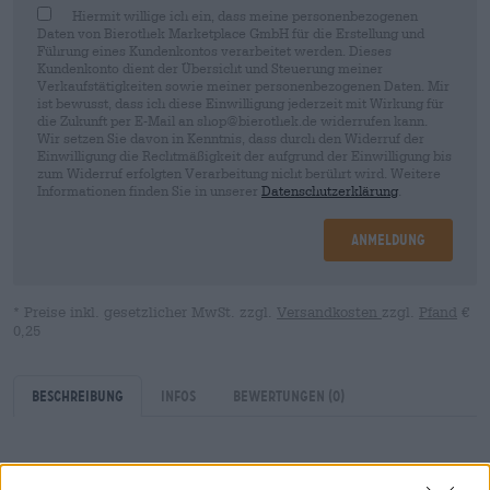
Hiermit willige ich ein, dass meine personenbezogenen
Daten von Bierothek Marketplace GmbH für die Erstellung und
Führung eines Kundenkontos verarbeitet werden. Dieses
Kundenkonto dient der Übersicht und Steuerung meiner
Verkaufstätigkeiten sowie meiner personenbezogenen Daten. Mir
ist bewusst, dass ich diese Einwilligung jederzeit mit Wirkung für
die Zukunft per E-Mail an shop@bierothek.de widerrufen kann.
Wir setzen Sie davon in Kenntnis, dass durch den Widerruf der
Einwilligung die Rechtmäßigkeit der aufgrund der Einwilligung bis
zum Widerruf erfolgten Verarbeitung nicht berührt wird. Weitere
Informationen finden Sie in unserer
Datenschutzerklärung
.
Anmeldung
* Preise inkl. gesetzlicher MwSt. zzgl.
Versandkosten
zzgl.
Pfand
€
0,25
Beschreibung
Infos
Bewertungen
(0)
Wasser und Feuer sind zwei der fünf Elemente und