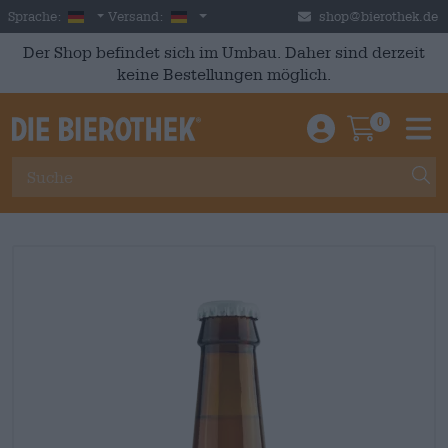
Skip to main content
German
Deutschland
Sprache:
Versand:
shop@bierothek.de
Der Shop befindet sich im Umbau. Daher sind derzeit
keine Bestellungen möglich.
0
Einloggen / An
Warenkor
M