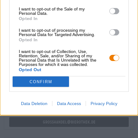
Der Sud trägt den passenden Namen Water & Vuur (zu
I want to opt-out of the Sale of my
Deutsch „Wasser & Feuer) und glänzt in einem lichten
Personal Data.
Sonnengold im Glas. Eine stattliche Krone weißen
Opted In
Schaums thront auf dem bewölkten Körper. Das NEIPA
schmeckt nach saftigen Südfrüchten, spritzigem
I want to opt-out of processing my
Zitrusobst und einem Hauch Pinienharz.
Personal Data for Targeted Advertising.
Opted In
I want to opt-out of Collection, Use,
Retention, Sale, and/or Sharing of my
Personal Data that Is Unrelated with the
Purposes for which it was collected.
Opted Out
KOSTENFREIE BIERATUNG
Du hast Fragen zu diesem Bier? Wir sind für Dich da.
CONFIRM
shop@bierothek.de
Data Deletion
Data Access
Privacy Policy
Händler oder Gastronomen
Du willst größere Mengen günstiger einkaufen?
grosshandel@bierothek.de