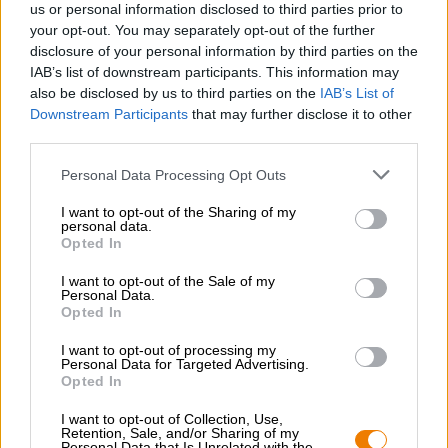
us or personal information disclosed to third parties prior to
besonders süße, weiße Trauben hervor und hat ihren
Namen der Beliebtheit bei Wespen (im Italienischen
your opt-out. You may separately opt-out of the further
„Vespa“) zu verdanken. Das fassgereifte Schmankerl
disclosure of your personal information by third parties on the
bringt stattliche 9,5 % Alkoholgehalt auf den Tisch und
IAB’s list of downstream participants. This information may
bezaubert mit bierigem Charme und der Eleganz eines
also be disclosed by us to third parties on the
IAB’s List of
guten Weins.
Downstream Participants
that may further disclose it to other
third parties.
Personal Data Processing Opt Outs
I want to opt-out of the Sharing of my
personal data.
KOSTENFREIE BIERATUNG
Opted In
Du hast Fragen zu diesem Bier? Wir sind für Dich da.
shop@bierothek.de
I want to opt-out of the Sale of my
Personal Data.
Opted In
Händler oder Gastronomen
I want to opt-out of processing my
Du willst größere Mengen günstiger einkaufen?
Personal Data for Targeted Advertising.
Opted In
grosshandel@bierothek.de
I want to opt-out of Collection, Use,
Retention, Sale, and/or Sharing of my
Personal Data that Is Unrelated with the