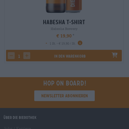
Habesha T-Shirt
Habesha Brewery
€ 19,90
-
1 St. - € 19,90 / St.
In den Warenkorb
decrease quantity
increase quantity
Hop on board!
Newsletter abonnieren
Über die Bierothek
Jobs / Karriere