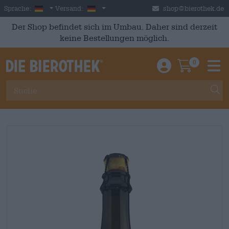
Skip to main content
German
Deutschland
Sprache:
Versand:
shop@bierothek.de
Der Shop befindet sich im Umbau. Daher sind derzeit
keine Bestellungen möglich.
0
Einloggen / An
Warenkor
M