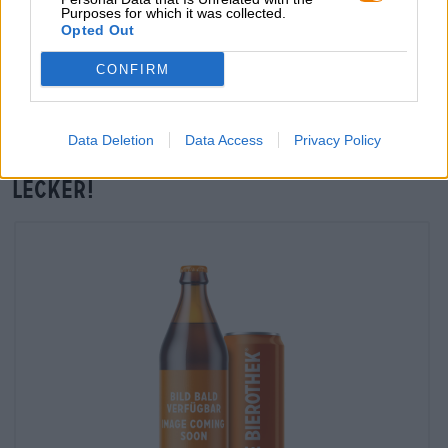
Purposes for which it was collected.
Vor-Ort-Check
Opted Out
Gibt es Pinetta 21 von Oedipus auch in meiner Filiale?
CONFIRM
Jetzt prüfen
Data Deletion
Data Access
Privacy Policy
Die finden andere Kunden auch
lecker!