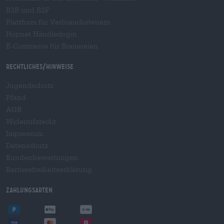
B2B und B2F
Plattform für Verbrauchsteuern
Hopnet Händlerlogin
E-Commerce für Brauereien
Rechtliches/Hinweise
Jugendschutz
Pfand
AGB
Widerrufsrecht
Impressum
Datenschutz
Kundenbewertungen
Barrierefreiheitserklärung
Zahlungsarten