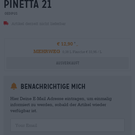
pinetta 21
Oedipus
Artikel derzeit nicht lieferbar
€ 12,90
MEHRWEG
0,38 L Flasche € 33,95 / L
Ausverkauft
Benachrichtige mich
Hier Deine E-Mail Adresse eintragen, um einmalig
informiert zu werden, sobald der Artikel wieder
verfügbar ist.
Your Email