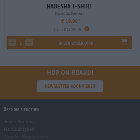
Habesha T-Shirt
Habesha Brewery
€ 19,90
-
1 St. - € 19,90 / St.
In den Warenkorb
decrease quantity
increase quantity
Hop on board!
Newsletter abonnieren
Über die Bierothek
Jobs / Karriere
Nachhaltigkeit
Soziales Engagement