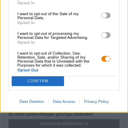
Opted In
Hopfensorten harmonisch ineinander und kreieren ein
faszinierendes Aromenspiel, das beide Wettbewerber im
I want to opt-out of the Sale of my
besten Licht dastehen lässt.
Personal Data.
Opted In
Cierzos und Horizonts Hazy DIPA Heavyweight ist wie ein
guter Kampf: Schlagkräftig, aufregend und so
I want to opt-out of processing my
unterhaltsam, dass man kaum genug davon bekommen
Personal Data for Targeted Advertising.
kann.
Opted In
I want to opt-out of Collection, Use,
Retention, Sale, and/or Sharing of my
Personal Data that Is Unrelated with the
Purposes for which it was collected.
Opted Out
KOSTENFREIE BIERATUNG
CONFIRM
Du hast Fragen zu diesem Bier? Wir sind für Dich da.
shop@bierothek.de
Data Deletion
Data Access
Privacy Policy
Händler oder Gastronomen
Du willst größere Mengen günstiger einkaufen?
grosshandel@bierothek.de