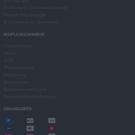
B2B und B2F
Plattform für Verbrauchsteuern
Hopnet Händlerlogin
E-Commerce für Brauereien
Rechtliches/Hinweise
Jugendschutz
Pfand
AGB
Widerrufsrecht
Impressum
Datenschutz
Kundenbewertungen
Barrierefreiheitserklärung
Zahlungsarten