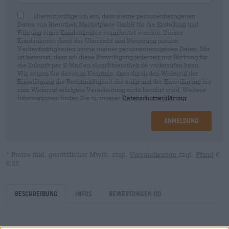
Hiermit willige ich ein, dass meine personenbezogenen
Daten von Bierothek Marketplace GmbH für die Erstellung und
Führung eines Kundenkontos verarbeitet werden. Dieses
Kundenkonto dient der Übersicht und Steuerung meiner
Verkaufstätigkeiten sowie meiner personenbezogenen Daten. Mir
ist bewusst, dass ich diese Einwilligung jederzeit mit Wirkung für
die Zukunft per E-Mail an shop@bierothek.de widerrufen kann.
Wir setzen Sie davon in Kenntnis, dass durch den Widerruf der
Einwilligung die Rechtmäßigkeit der aufgrund der Einwilligung bis
zum Widerruf erfolgten Verarbeitung nicht berührt wird. Weitere
Informationen finden Sie in unserer
Datenschutzerklärung
.
Anmeldung
* Preise inkl. gesetzlicher MwSt. zzgl.
Versandkosten
zzgl.
Pfand
€
0,25
Beschreibung
Infos
Bewertungen
(0)