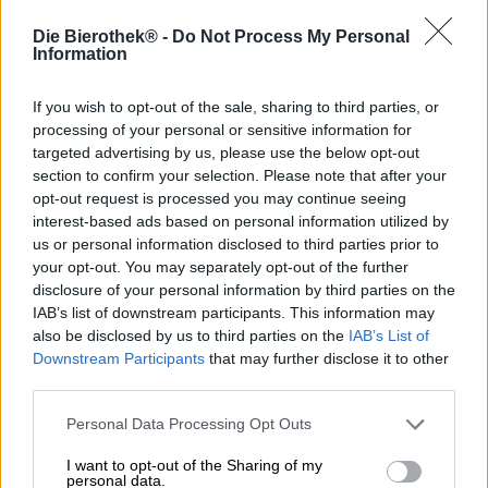
Die Brauereien Cierzo Brewing und Horizont Brewing
lassen Neuseeland und Australien in einem
Die Bierothek® -
Do Not Process My Personal
spektakulären Wettkampf gegeneinander antreten.
Information
Heavyweight ist ein majestätisches Hazy Double IPA, das
die beiden Hopfensorten Motueka (NZ) und Vic Secret
If you wish to opt-out of the sale, sharing to third parties, or
(AUS) zusammen in einen Ring steckt. Während das
processing of your personal or sensitive information for
australische Schwergewicht mit intensiven Noten
targeted advertising by us, please use the below opt-out
exotischer Früchte punktet, glänzt sein neuseeländischer
section to confirm your selection. Please note that after your
Kontrahent mit subtilerer Eleganz und einem frischen
opt-out request is processed you may continue seeing
Zitruskick.
interest-based ads based on personal information utilized by
Heavyweight präsentiert sich in einem milchigen
us or personal information disclosed to third parties prior to
Zitronengelb im Glas und krönt sich mit einem flüchtigen
your opt-out. You may separately opt-out of the further
Hauch weißen Schaums. Eine olfaktorische Sinfonie aus
disclosure of your personal information by third parties on the
Süd- und Zitrusfrüchten weckt die Neugier und verleitet
IAB’s list of downstream participants. This information may
zum Antrunk. Bereits der erste Schluck trifft voll ins
also be disclosed by us to third parties on the
IAB’s List of
Schwarze und hat mit satten 8,0 % Alkoholgehalt die
Downstream Participants
that may further disclose it to other
Macht, Dich in wenigen Runden K. o. zu schlagen. Ein
third parties.
Feuerwerk fruchtiger Aromen explodiert auf der Zunge
und vereint sich mit Anklängen harziger, grüner
Personal Data Processing Opt Outs
Hopfendolden und frisch gemähten Grases zu einem
unwiderstehlichen Geschmackserlebnis. Statt sich
I want to opt-out of the Sharing of my
gegenseitig auszustechen, greifen die verwendeten
personal data.