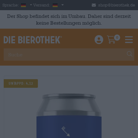
Skip to main content
German
Deutschland
Sprache:
Versand:
shop@bierothek.de
Der Shop befindet sich im Umbau. Daher sind derzeit
keine Bestellungen möglich.
0
Einloggen / An
Warenkor
M
UNTAPPD: 4,12