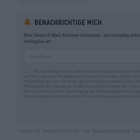
Benachrichtige mich
Hier Deine E-Mail Adresse eintragen, um einmalig infor
verfügbar ist.
Your Email
Hiermit willige ich ein, dass meine personenbezogenen Dat
und Führung eines Kundenkontos verarbeitet werden. Dieses Kun
Verkaufstätigkeiten sowie meiner personenbezogenen Daten. Mir i
Wirkung für die Zukunft per E-Mail an shop@bierothek.de widerru
durch den Widerruf der Einwilligung die Rechtmäßigkeit der aufg
Verarbeitung nicht berührt wird. Weitere Informationen finden S
* Preise inkl. gesetzlicher MwSt. zzgl.
Versandkosten
zzgl.
Pfa