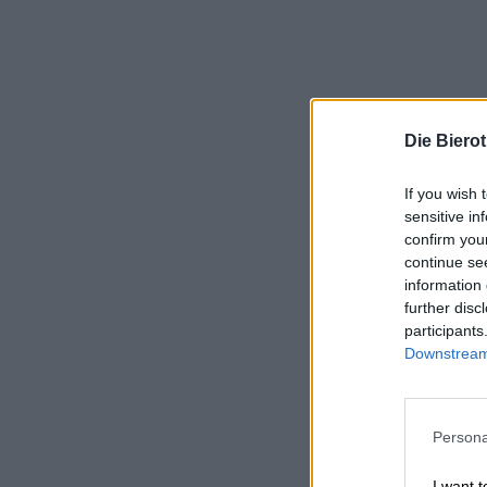
Die Biero
If you wish 
sensitive in
confirm you
continue se
information 
further disc
participants
Downstream 
Persona
I want t