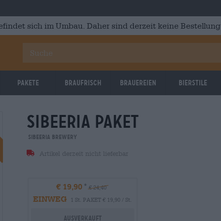
efindet sich im Umbau. Daher sind derzeit keine Bestellung
Pakete
Braufrisch
Brauereien
Bierstile
sibeeria Paket
Reduziert
Sibeeria Brewery
Artikel derzeit nicht lieferbar
€ 19,90
€ 24,40
EINWEG
1 St. PAKET € 19,90 / St.
Ausverkauft