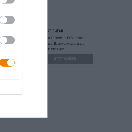
onomen
Vor-Ort-Check
Mengen
Gibt es Sibeeria Paket von
?
Sibeeria Brewery auch in
meiner Filiale?
othek.de
Jetzt prüfen