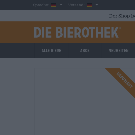
Skip to main content
German
Deutschland
Sprache:
Versand:
Der Shop b
Alle Biere
Abos
Neuheiten
Reduziert
Reduziert