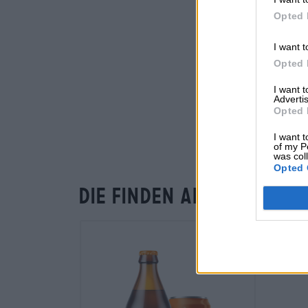
Opted 
I want t
Opted 
I want 
Advertis
Opted 
I want t
of my P
was col
Opted 
Die finden andere Kund