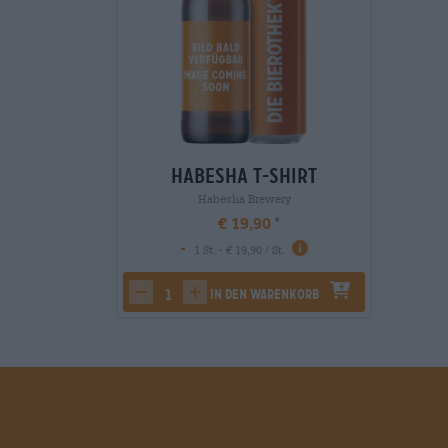
Habesha T-Shirt
Habesha Brewery
€ 19,90
-
1 St. - € 19,90 / St.
In den Warenkorb
decrease quantity
increase quantity