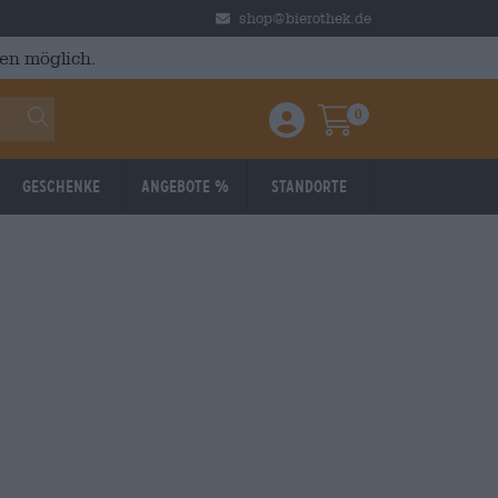
shop@bierothek.de
en möglich.
0
Einloggen / Anmelden
Warenkorb
Geschenke
Angebote %
Standorte
Reduziert