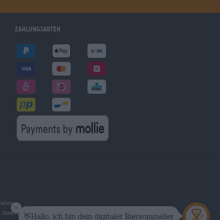
Zahlungsarten
reien
r innerhalb Deutschlands.