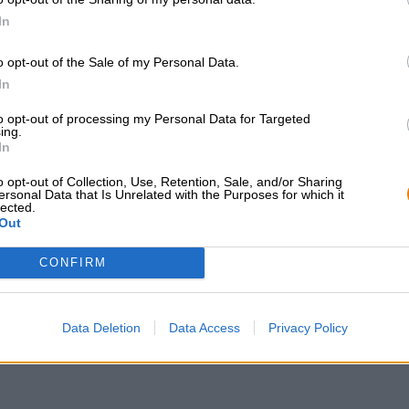
In
o opt-out of the Sale of my Personal Data.
In
KOSTENFREIE BIERATUNG
Händler oder Gastr
Du hast Fragen zu diesem
Du willst größere 
to opt-out of processing my Personal Data for Targeted
ing.
Bier? Wir sind für Dich da.
günstiger einkaufen
In
shop@bierothek.de
grosshandel@bier
o opt-out of Collection, Use, Retention, Sale, and/or Sharing
ersonal Data that Is Unrelated with the Purposes for which it
lected.
Out
en auch lecker!
CONFIRM
Data Deletion
Data Access
Privacy Policy