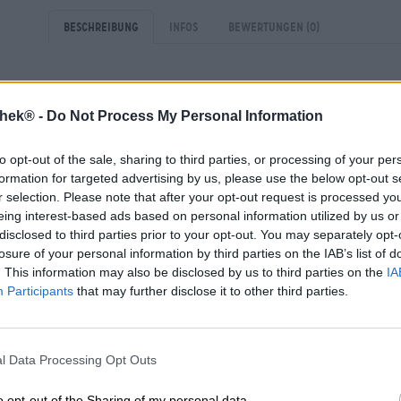
Beschreibung
Infos
Bewertungen
(0)
Der Advent ist eine Zeit des Einladens und Eingeladen
Adventskaffee, eine Weihnachtsfeier reiht sich an die 
thek® -
Do Not Process My Personal Information
treffen, bevor sich zum Jahresende jeder in den Kreis s
Stammtisch trifft sich noch ein letztes Mal im alten Ja
to opt-out of the sale, sharing to third parties, or processing of your per
eingeladen. Weil das Fest der Liebe bevorsteht, möchte
formation for targeted advertising by us, please use the below opt-out s
eine Kleinigkeit mitbringen. Da Geschmäcker verschiede
r selection. Please note that after your opt-out request is processed y
leben, ist die Wahl des passenden Mitbringsels manchma
eing interest-based ads based on personal information utilized by us or
Wie wäre es deshalb mit einem schlicht verpackten Pak
disclosed to third parties prior to your opt-out. You may separately opt-
sicherlich jedem gefällt? Im Paket befinden sich vier 
losure of your personal information by third parties on the IAB’s list of
Hause Sibeeria, die Abwechslung, Feststimmung und F
. This information may also be disclosed by us to third parties on the
IA
Participants
that may further disclose it to other third parties.
Sibeerias Weihnachtspaket liefert
ein feines Kaffee Stou
Prager Rösterei Candycane gebraut wurde. Darüberhina
modernem Twist,
ein fruchtiges New England IPA
und
Rosinen, Dörrpflaumen und Gewürzen für eine gemütlich
l Data Processing Opt Outs
weihnachtliches Gewand und machen Lust auf den Adve
Freuden.
o opt-out of the Sharing of my personal data.